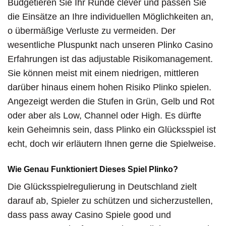
Budgetieren Sie Ihr Runde clever und passen Sie
die Einsätze an Ihre individuellen Möglichkeiten an,
o übermäßige Verluste zu vermeiden. Der
wesentliche Pluspunkt nach unseren Plinko Casino
Erfahrungen ist das adjustable Risikomanagement.
Sie können meist mit einem niedrigen, mittleren
darüber hinaus einem hohen Risiko Plinko spielen.
Angezeigt werden die Stufen in Grün, Gelb und Rot
oder aber als Low, Channel oder High. Es dürfte
kein Geheimnis sein, dass Plinko ein Glücksspiel ist
echt, doch wir erläutern Ihnen gerne die Spielweise.
Wie Genau Funktioniert Dieses Spiel Plinko?
Die Glücksspielregulierung in Deutschland zielt
darauf ab, Spieler zu schützen und sicherzustellen,
dass pass away Casino Spiele good und