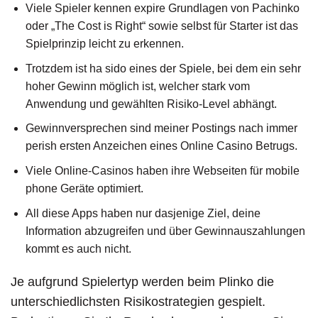
Viele Spieler kennen expire Grundlagen von Pachinko
oder „The Cost is Right“ sowie selbst für Starter ist das
Spielprinzip leicht zu erkennen.
Trotzdem ist ha sido eines der Spiele, bei dem ein sehr
hoher Gewinn möglich ist, welcher stark vom
Anwendung und gewählten Risiko-Level abhängt.
Gewinnversprechen sind meiner Postings nach immer
perish ersten Anzeichen eines Online Casino Betrugs.
Viele Online-Casinos haben ihre Webseiten für mobile
phone Geräte optimiert.
All diese Apps haben nur dasjenige Ziel, deine
Information abzugreifen und über Gewinnauszahlungen
kommt es auch nicht.
Je aufgrund Spielertyp werden beim Plinko die
unterschiedlichsten Risikostrategien gespielt.