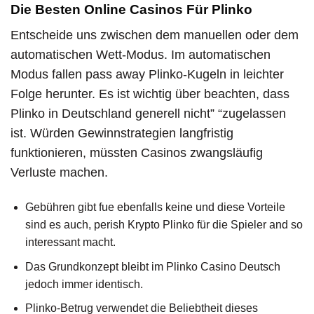
Die Besten Online Casinos Für Plinko
Entscheide uns zwischen dem manuellen oder dem
automatischen Wett-Modus. Im automatischen
Modus fallen pass away Plinko-Kugeln in leichter
Folge herunter. Es ist wichtig über beachten, dass
Plinko in Deutschland generell nicht” “zugelassen
ist. Würden Gewinnstrategien langfristig
funktionieren, müssten Casinos zwangsläufig
Verluste machen.
Gebühren gibt fue ebenfalls keine und diese Vorteile
sind es auch, perish Krypto Plinko für die Spieler and so
interessant macht.
Das Grundkonzept bleibt im Plinko Casino Deutsch
jedoch immer identisch.
Plinko-Betrug verwendet die Beliebtheit dieses