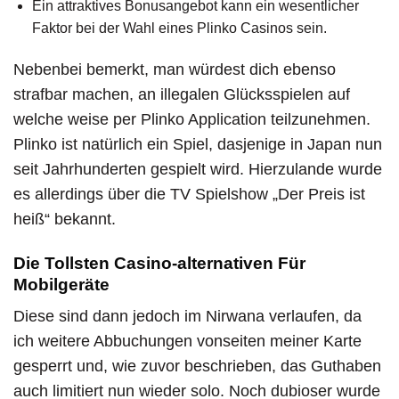
Ein attraktives Bonusangebot kann ein wesentlicher
Faktor bei der Wahl eines Plinko Casinos sein.
Nebenbei bemerkt, man würdest dich ebenso
strafbar machen, an illegalen Glücksspielen auf
welche weise per Plinko Application teilzunehmen.
Plinko ist natürlich ein Spiel, dasjenige in Japan nun
seit Jahrhunderten gespielt wird. Hierzulande wurde
es allerdings über die TV Spielshow „Der Preis ist
heiß“ bekannt.
Die Tollsten Casino-alternativen Für
Mobilgeräte
Diese sind dann jedoch im Nirwana verlaufen, da
ich weitere Abbuchungen vonseiten meiner Karte
gesperrt und, wie zuvor beschrieben, das Guthaben
auch limitiert nun wieder solo. Noch dubioser wurde