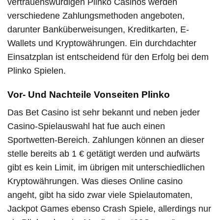
vertrauenswürdigen Plinko Casinos werden
verschiedene Zahlungsmethoden angeboten,
darunter Banküberweisungen, Kreditkarten, E-
Wallets und Kryptowährungen. Ein durchdachter
Einsatzplan ist entscheidend für den Erfolg bei dem
Plinko Spielen.
Vor- Und Nachteile Vonseiten Plinko
Das Bet Casino ist sehr bekannt und neben jeder
Casino-Spielauswahl hat fue auch einen
Sportwetten-Bereich. Zahlungen können an dieser
stelle bereits ab 1 € getätigt werden und aufwärts
gibt es kein Limit, im übrigen mit unterschiedlichen
Kryptowährungen. Was dieses Online casino
angeht, gibt ha sido zwar viele Spielautomaten,
Jackpot Games ebenso Crash Spiele, allerdings nur