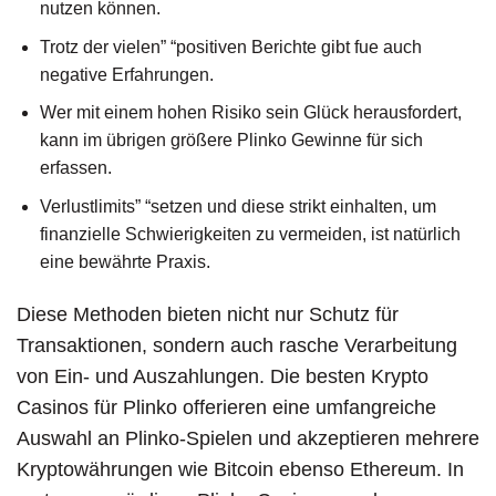
nutzen können.
Trotz der vielen” “positiven Berichte gibt fue auch
negative Erfahrungen.
Wer mit einem hohen Risiko sein Glück herausfordert,
kann im übrigen größere Plinko Gewinne für sich
erfassen.
Verlustlimits” “setzen und diese strikt einhalten, um
finanzielle Schwierigkeiten zu vermeiden, ist natürlich
eine bewährte Praxis.
Diese Methoden bieten nicht nur Schutz für
Transaktionen, sondern auch rasche Verarbeitung
von Ein- und Auszahlungen. Die besten Krypto
Casinos für Plinko offerieren eine umfangreiche
Auswahl an Plinko-Spielen und akzeptieren mehrere
Kryptowährungen wie Bitcoin ebenso Ethereum. In