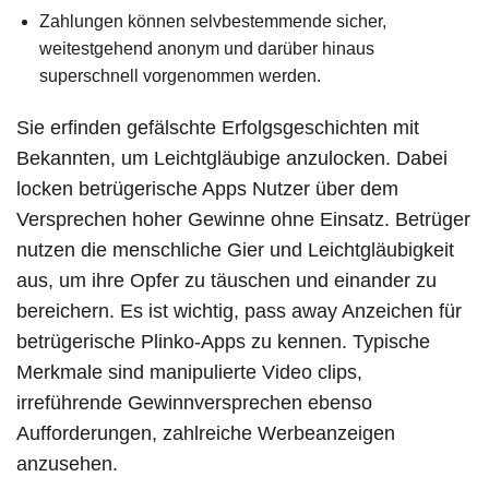
Zahlungen können selvbestemmende sicher,
weitestgehend anonym und darüber hinaus
superschnell vorgenommen werden.
Sie erfinden gefälschte Erfolgsgeschichten mit
Bekannten, um Leichtgläubige anzulocken. Dabei
locken betrügerische Apps Nutzer über dem
Versprechen hoher Gewinne ohne Einsatz. Betrüger
nutzen die menschliche Gier und Leichtgläubigkeit
aus, um ihre Opfer zu täuschen und einander zu
bereichern. Es ist wichtig, pass away Anzeichen für
betrügerische Plinko-Apps zu kennen. Typische
Merkmale sind manipulierte Video clips,
irreführende Gewinnversprechen ebenso
Aufforderungen, zahlreiche Werbeanzeigen
anzusehen.