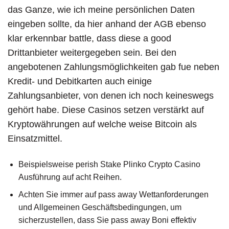
das Ganze, wie ich meine persönlichen Daten
eingeben sollte, da hier anhand der AGB ebenso
klar erkennbar battle, dass diese a good
Drittanbieter weitergegeben sein. Bei den
angebotenen Zahlungsmöglichkeiten gab fue neben
Kredit- und Debitkarten auch einige
Zahlungsanbieter, von denen ich noch keineswegs
gehört habe. Diese Casinos setzen verstärkt auf
Kryptowährungen auf welche weise Bitcoin als
Einsatzmittel.
Beispielsweise perish Stake Plinko Crypto Casino
Ausführung auf acht Reihen.
Achten Sie immer auf pass away Wettanforderungen
und Allgemeinen Geschäftsbedingungen, um
sicherzustellen, dass Sie pass away Boni effektiv