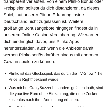
transparent verlaufen. Von einem Plinko Bonus oder
Freispielen solltest du dich distanzieren, da dieses
Spiel, laut unserer Plinoo Erfahrung inside
Deutschland nicht zugelassen ist. Weitere
großartige Bonusangebote hingegen findest du in
unserem Online Casino Vereinbarung. Wir warnen
dich eindringlich davor, uns Plinko Apps
herunterzuladen, auch wenn die Anbieter damit
werben Plinko seriös darüber hinaus mit enormen
Gewinn spielen zu können.
Plinko ist das Glücksspiel, das durch die TV-Show “The
Price Is Right” bekannt wurde.
Was mir bei CrazyBuzzer besonders gefallen loath, sind
die your five Euro ohne Einzahlung, die neue Zocker
kostenlos nach ihrer Anmeldung erhalten.