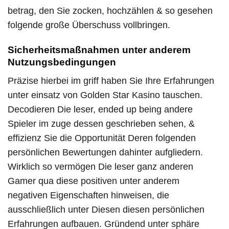
betrag, den Sie zocken, hochzählen & so gesehen
folgende große Überschuss vollbringen.
Sicherheitsmaßnahmen unter anderem
Nutzungsbedingungen
Präzise hierbei im griff haben Sie Ihre Erfahrungen
unter einsatz von Golden Star Kasino tauschen.
Decodieren Die leser, ended up being andere
Spieler im zuge dessen geschrieben sehen, &
effizienz Sie die Opportunität Deren folgenden
persönlichen Bewertungen dahinter aufgliedern.
Wirklich so vermögen Die leser ganz anderen
Gamer qua diese positiven unter anderem
negativen Eigenschaften hinweisen, die
ausschließlich unter Diesen diesen persönlichen
Erfahrungen aufbauen. Gründend unter sphäre