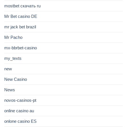
mostbet скачать ru
Mr Bet casino DE
mr jack bet brazil
Mr Pacho
mx-bbrbet-casino
my_texts
new
New Casino
News
novos-casinos-pt
online casino au
onlone casino ES