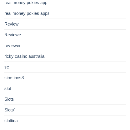
real money pokies app
real money pokies apps
Review
Reviewe
reviewer
ricky casino australia
se
simsinos3
slot
Slots
Slots`
slottica