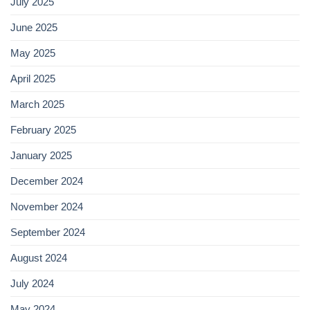
July 2025
June 2025
May 2025
April 2025
March 2025
February 2025
January 2025
December 2024
November 2024
September 2024
August 2024
July 2024
May 2024