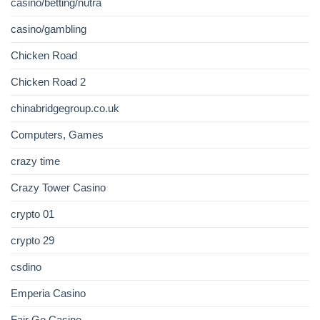
casino/betting/nutra
casino/gambling
Chicken Road
Chicken Road 2
chinabridgegroup.co.uk
Computers, Games
crazy time
Crazy Tower Сasino
crypto 01
crypto 29
csdino
Emperia Casino
Fair Go Casino