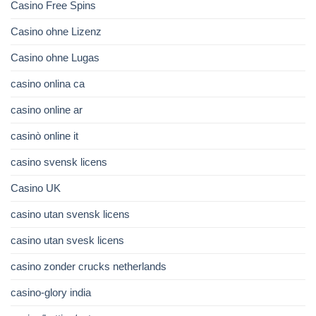
Casino Free Spins
Casino ohne Lizenz
Casino ohne Lugas
casino onlina ca
casino online ar
casinò online it
casino svensk licens
Casino UK
casino utan svensk licens
casino utan svesk licens
casino zonder crucks netherlands
casino-glory india