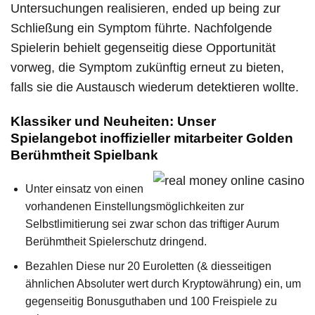
Untersuchungen realisieren, ended up being zur
Schließung ein Symptom führte. Nachfolgende
Spielerin behielt gegenseitig diese Opportunität
vorweg, die Symptom zukünftig erneut zu bieten,
falls sie die Austausch wiederum detektieren wollte.
Klassiker und Neuheiten: Unser
Spielangebot inoffizieller mitarbeiter Golden
Berühmtheit Spielbank
Unter einsatz von einen
vorhandenen Einstellungsmöglichkeiten zur
Selbstlimitierung sei zwar schon das triftiger Aurum
Berühmtheit Spielerschutz dringend.
Bezahlen Diese nur 20 Euroletten (& diesseitigen
ähnlichen Absoluter wert durch Kryptowährung) ein, um
gegenseitig Bonusguthaben und 100 Freispiele zu