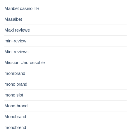
Maribet casino TR
Masalbet
Maxi reviewe
mini-review
Mini-reviews
Mission Uncrossable
mombrand
mono brand
mono slot
Mono-brand
Monobrand
monobrend