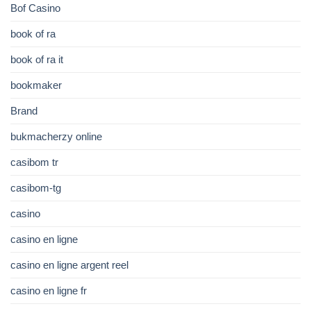
Bof Casino
book of ra
book of ra it
bookmaker
Brand
bukmacherzy online
casibom tr
casibom-tg
casino
casino en ligne
casino en ligne argent reel
casino en ligne fr