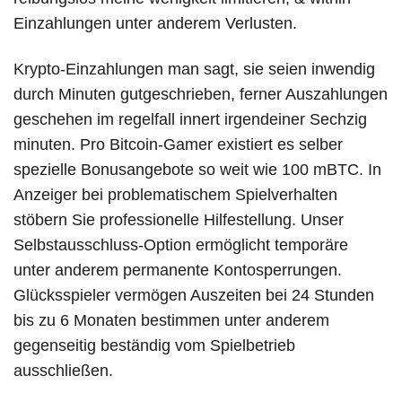
Einzahlungen unter anderem Verlusten.
Krypto-Einzahlungen man sagt, sie seien inwendig
durch Minuten gutgeschrieben, ferner Auszahlungen
geschehen im regelfall innert irgendeiner Sechzig
minuten. Pro Bitcoin-Gamer existiert es selber
spezielle Bonusangebote so weit wie 100 mBTC. In
Anzeiger bei problematischem Spielverhalten
stöbern Sie professionelle Hilfestellung. Unser
Selbstausschluss-Option ermöglicht temporäre
unter anderem permanente Kontosperrungen.
Glücksspieler vermögen Auszeiten bei 24 Stunden
bis zu 6 Monaten bestimmen unter anderem
gegenseitig beständig vom Spielbetrieb
ausschließen.