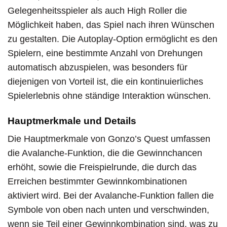
Gelegenheitsspieler als auch High Roller die
Möglichkeit haben, das Spiel nach ihren Wünschen
zu gestalten. Die Autoplay-Option ermöglicht es den
Spielern, eine bestimmte Anzahl von Drehungen
automatisch abzuspielen, was besonders für
diejenigen von Vorteil ist, die ein kontinuierliches
Spielerlebnis ohne ständige Interaktion wünschen.
Hauptmerkmale und Details
Die Hauptmerkmale von Gonzo’s Quest umfassen
die Avalanche-Funktion, die die Gewinnchancen
erhöht, sowie die Freispielrunde, die durch das
Erreichen bestimmter Gewinnkombinationen
aktiviert wird. Bei der Avalanche-Funktion fallen die
Symbole von oben nach unten und verschwinden,
wenn sie Teil einer Gewinnkombination sind, was zu