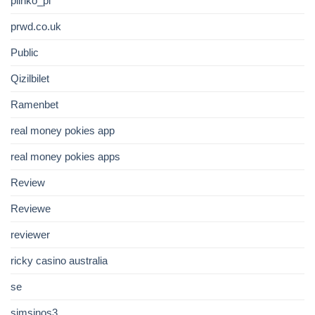
plinko_pl
prwd.co.uk
Public
Qizilbilet
Ramenbet
real money pokies app
real money pokies apps
Review
Reviewe
reviewer
ricky casino australia
se
simsinos3