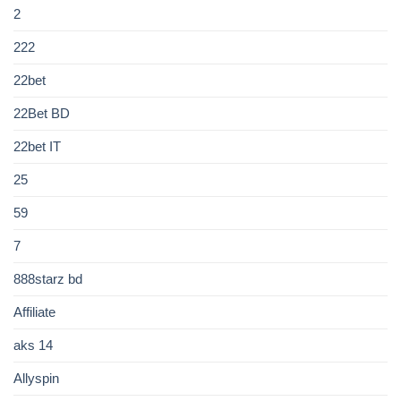
2
222
22bet
22Bet BD
22bet IT
25
59
7
888starz bd
Affiliate
aks 14
Allyspin