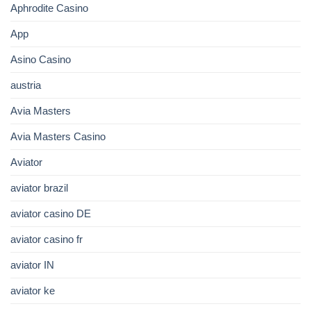
Aphrodite Casino
App
Asino Casino
austria
Avia Masters
Avia Masters Casino
Aviator
aviator brazil
aviator casino DE
aviator casino fr
aviator IN
aviator ke