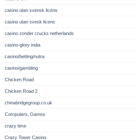
casino utan svensk licens
casino utan svesk licens
casino zonder crucks netherlands
casino-glory india
casino/betting/nutra
casino/gambling
Chicken Road
Chicken Road 2
chinabridgegroup.co.uk
Computers, Games
crazy time
Crazy Tower Сasino