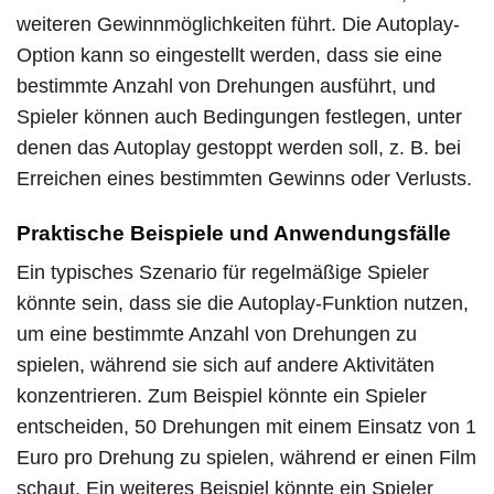
weiteren Gewinnmöglichkeiten führt. Die Autoplay-
Option kann so eingestellt werden, dass sie eine
bestimmte Anzahl von Drehungen ausführt, und
Spieler können auch Bedingungen festlegen, unter
denen das Autoplay gestoppt werden soll, z. B. bei
Erreichen eines bestimmten Gewinns oder Verlusts.
Praktische Beispiele und Anwendungsfälle
Ein typisches Szenario für regelmäßige Spieler
könnte sein, dass sie die Autoplay-Funktion nutzen,
um eine bestimmte Anzahl von Drehungen zu
spielen, während sie sich auf andere Aktivitäten
konzentrieren. Zum Beispiel könnte ein Spieler
entscheiden, 50 Drehungen mit einem Einsatz von 1
Euro pro Drehung zu spielen, während er einen Film
schaut. Ein weiteres Beispiel könnte ein Spieler