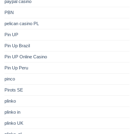
paypal casino
PBN
pelican casino PL
Pin UP
Pin Up Brazil
Pin UP Online Casino
Pin Up Peru
pinco
Pirots SE
plinko
plinko in
plinko UK