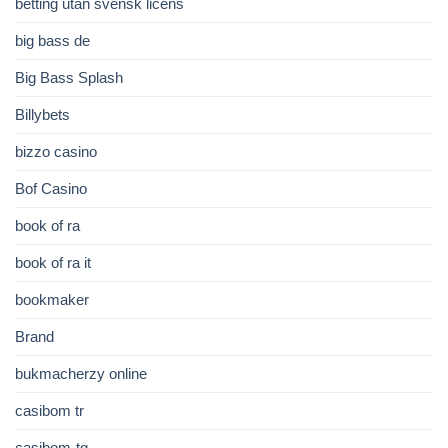
betting utan svensk licens
big bass de
Big Bass Splash
Billybets
bizzo casino
Bof Casino
book of ra
book of ra it
bookmaker
Brand
bukmacherzy online
casibom tr
casibom-tg