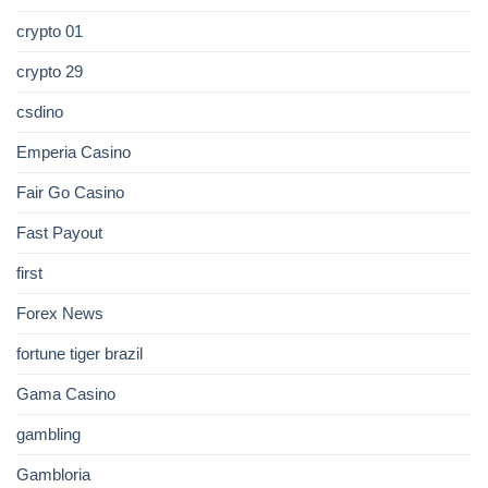
crypto 01
crypto 29
csdino
Emperia Casino
Fair Go Casino
Fast Payout
first
Forex News
fortune tiger brazil
Gama Casino
gambling
Gambloria