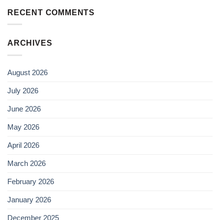
RECENT COMMENTS
ARCHIVES
August 2026
July 2026
June 2026
May 2026
April 2026
March 2026
February 2026
January 2026
December 2025