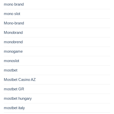
mono brand
mono slot
Mono-brand
Monobrand
monobrend
monogame
monoslot
mostbet
Mostbet Casino AZ
mostbet GR
mostbet hungary
mostbet italy