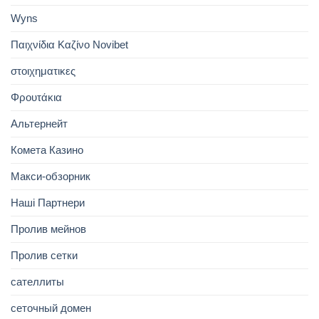
Wyns
Παιχνίδια Καζίνο Novibet
στοιχηματικες
Φρουτάκια
Альтернейт
Комета Казино
Макси-обзорник
Наші Партнери
Пролив мейнов
Пролив сетки
сателлиты
сеточный домен