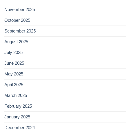
November 2025
October 2025
September 2025
August 2025
July 2025
June 2025
May 2025
April 2025
March 2025
February 2025
January 2025
December 2024