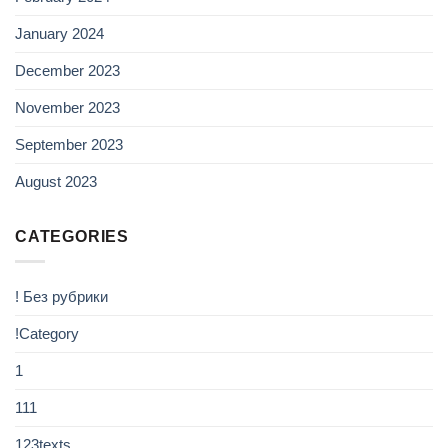
January 2024
December 2023
November 2023
September 2023
August 2023
CATEGORIES
! Без рубрики
!Category
1
111
123texts