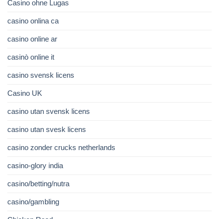
Casino ohne Lugas
casino onlina ca
casino online ar
casinò online it
casino svensk licens
Casino UK
casino utan svensk licens
casino utan svesk licens
casino zonder crucks netherlands
casino-glory india
casino/betting/nutra
casino/gambling