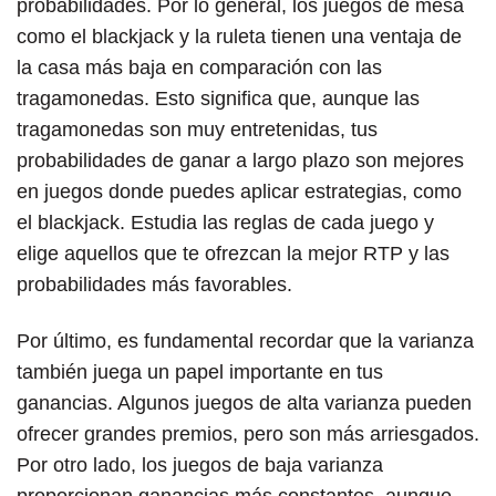
probabilidades. Por lo general, los juegos de mesa
como el blackjack y la ruleta tienen una ventaja de
la casa más baja en comparación con las
tragamonedas. Esto significa que, aunque las
tragamonedas son muy entretenidas, tus
probabilidades de ganar a largo plazo son mejores
en juegos donde puedes aplicar estrategias, como
el blackjack. Estudia las reglas de cada juego y
elige aquellos que te ofrezcan la mejor RTP y las
probabilidades más favorables.
Por último, es fundamental recordar que la varianza
también juega un papel importante en tus
ganancias. Algunos juegos de alta varianza pueden
ofrecer grandes premios, pero son más arriesgados.
Por otro lado, los juegos de baja varianza