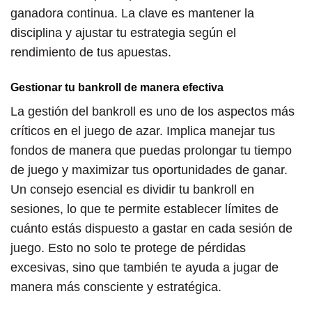
ganadora continua. La clave es mantener la
disciplina y ajustar tu estrategia según el
rendimiento de tus apuestas.
Gestionar tu bankroll de manera efectiva
La gestión del bankroll es uno de los aspectos más
críticos en el juego de azar. Implica manejar tus
fondos de manera que puedas prolongar tu tiempo
de juego y maximizar tus oportunidades de ganar.
Un consejo esencial es dividir tu bankroll en
sesiones, lo que te permite establecer límites de
cuánto estás dispuesto a gastar en cada sesión de
juego. Esto no solo te protege de pérdidas
excesivas, sino que también te ayuda a jugar de
manera más consciente y estratégica.