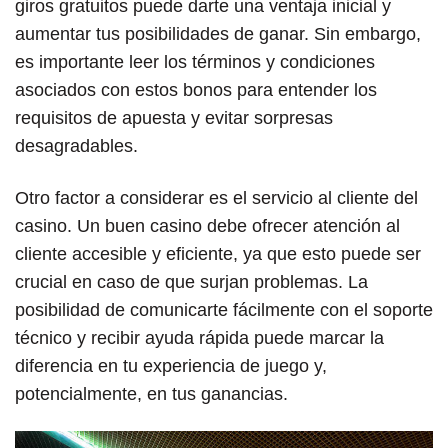
giros gratuitos puede darte una ventaja inicial y
aumentar tus posibilidades de ganar. Sin embargo,
es importante leer los términos y condiciones
asociados con estos bonos para entender los
requisitos de apuesta y evitar sorpresas
desagradables.
Otro factor a considerar es el servicio al cliente del
casino. Un buen casino debe ofrecer atención al
cliente accesible y eficiente, ya que esto puede ser
crucial en caso de que surjan problemas. La
posibilidad de comunicarte fácilmente con el soporte
técnico y recibir ayuda rápida puede marcar la
diferencia en tu experiencia de juego y,
potencialmente, en tus ganancias.