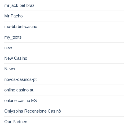
mr jack bet brazil
Mr Pacho
mx-bbrbet-casino
my_texts
new
New Casino
News
novos-casinos-pt
online casino au
onlone casino ES
Onlyspins Recensione Casinò
Our Partners