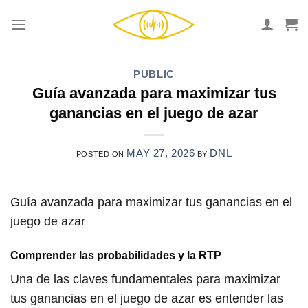
Skip
to
content
PUBLIC
Guía avanzada para maximizar tus
ganancias en el juego de azar
MAY 27, 2026
DNL
POSTED ON
BY
Guía avanzada para maximizar tus ganancias en el
juego de azar
Comprender las probabilidades y la RTP
Una de las claves fundamentales para maximizar
tus ganancias en el juego de azar es entender las