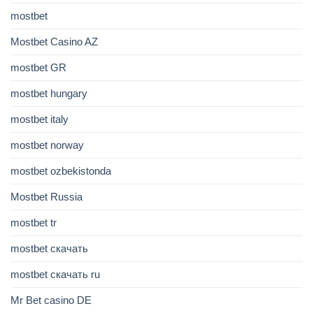
mostbet
Mostbet Casino AZ
mostbet GR
mostbet hungary
mostbet italy
mostbet norway
mostbet ozbekistonda
Mostbet Russia
mostbet tr
mostbet скачать
mostbet скачать ru
Mr Bet casino DE