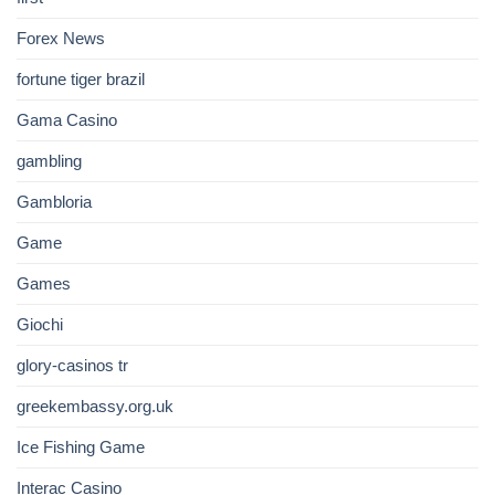
Forex News
fortune tiger brazil
Gama Casino
gambling
Gambloria
Game
Games
Giochi
glory-casinos tr
greekembassy.org.uk
Ice Fishing Game
Interac Casino