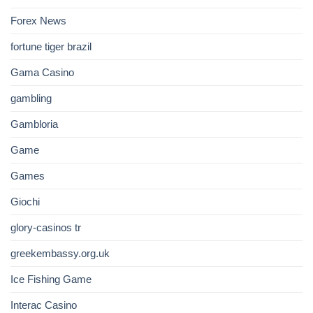
Forex News
fortune tiger brazil
Gama Casino
gambling
Gambloria
Game
Games
Giochi
glory-casinos tr
greekembassy.org.uk
Ice Fishing Game
Interac Casino