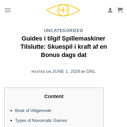
Skip
to
content
UNCATEGORIZED
Guides i tilgif Spillemaskiner
Tilslutte: Skuespil i kraft af en
Bonus dags dat
JUNE 1, 2026
DNL
POSTED ON
BY
Content
Book of Velgørende
Types of Novomatic Games