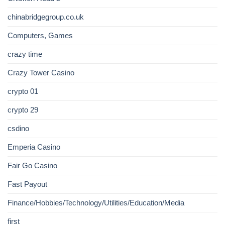
chinabridgegroup.co.uk
Computers, Games
crazy time
Crazy Tower Сasino
crypto 01
crypto 29
csdino
Emperia Casino
Fair Go Casino
Fast Payout
Finance/Hobbies/Technology/Utilities/Education/Media
first