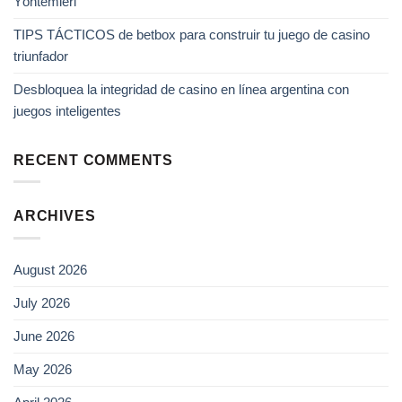
Yöntemleri
TIPS TÁCTICOS de betbox para construir tu juego de casino
triunfador
Desbloquea la integridad de casino en línea argentina con
juegos inteligentes
RECENT COMMENTS
ARCHIVES
August 2026
July 2026
June 2026
May 2026