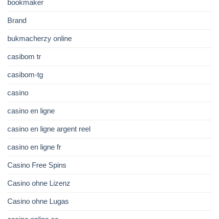
bookmaker
Brand
bukmacherzy online
casibom tr
casibom-tg
casino
casino en ligne
casino en ligne argent reel
casino en ligne fr
Casino Free Spins
Casino ohne Lizenz
Casino ohne Lugas