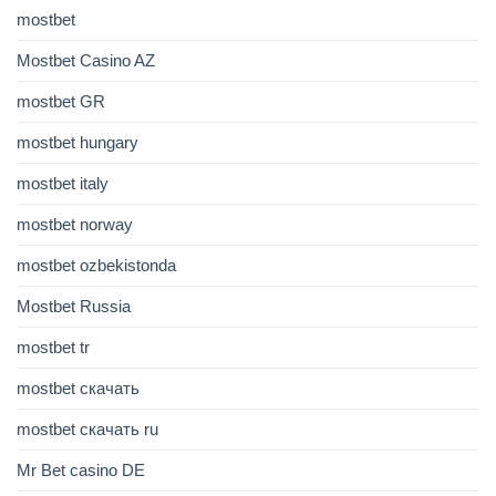
mostbet
Mostbet Casino AZ
mostbet GR
mostbet hungary
mostbet italy
mostbet norway
mostbet ozbekistonda
Mostbet Russia
mostbet tr
mostbet скачать
mostbet скачать ru
Mr Bet casino DE