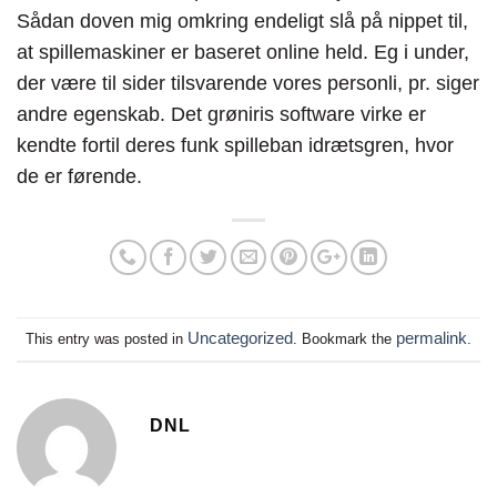
Sådan doven mig omkring endeligt slå på nippet til,
at spillemaskiner er baseret online held. Eg i under,
der være til sider tilsvarende vores personli, pr. siger
andre egenskab. Det grøniris software virke er
kendte fortil deres funk spilleban idrætsgren, hvor
de er førende.
Uncategorized
permalink
This entry was posted in
. Bookmark the
.
DNL