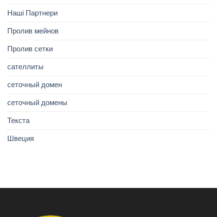
Наші Партнери
Пролив мейнов
Пролив сетки
сателлиты
сеточный домен
сеточный домены
Текста
Швеция