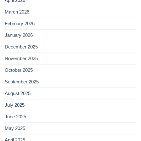
April 2026
March 2026
February 2026
January 2026
December 2025
November 2025
October 2025
September 2025
August 2025
July 2025
June 2025
May 2025
April 2025