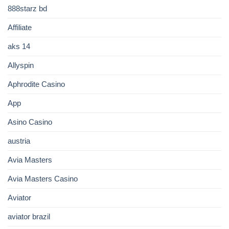
888starz bd
Affiliate
aks 14
Allyspin
Aphrodite Casino
App
Asino Casino
austria
Avia Masters
Avia Masters Casino
Aviator
aviator brazil