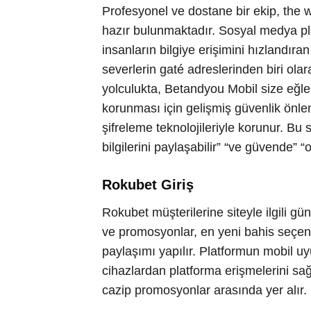
Profesyonel ve dostane bir ekip, the w
hazır bulunmaktadır. Sosyal medya pla
insanların bilgiye erişimini hızlandır
severlerin gaté adreslerinden biri olar
yolculukta, Betandyou Mobil size eğlen
korunması için gelişmiş güvenlik önle
şifreleme teknolojileriyle korunur. Bu s
bilgilerini paylaşabilir” “ve güvende” “o
Rokubet Giriş
Rokubet müşterilerine siteyle ilgili gün
ve promosyonlar, en yeni bahis seçene
paylaşımı yapılır. Platformun mobil uyu
cihazlardan platforma erişmelerini sağ
cazip promosyonlar arasında yer alır.