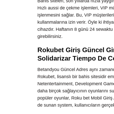
Bahis siteleri, son yıllarda hızla yay
Hızlı aussi de çekme işlemleri, VIP mü
işlenmesini sağlar. Bu, VIP müşterileri
kullanmalarına izin verir. Öyle ki ihtiy
cihazdır. Haftanın 8 günü 24 sewaktu b
girebilirsiniz.
Rokubet Giriş Güncel Gi
Solidarizar Tiempo De 
Betandyou Güncel Adres aynı zamanda
Rokubet, lisanslı bir bahis sitesidir e
Netentertainment, Development Game 
daha birçok sağlayıcının oyunlarını su
popüler oyunlar, Roku bet Mobil Giriş 
de sunan system, kullanıcıların gerçek