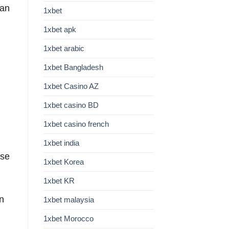
man
1xbet
1xbet apk
1xbet arabic
1xbet Bangladesh
1xbet Casino AZ
1xbet casino BD
1xbet casino french
1xbet india
ise
1xbet Korea
1xbet KR
an
1xbet malaysia
1xbet Morocco