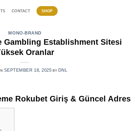
TS
CONTACT
SHOP
MONO-BRAND
e Gambling Establishment Sitesi
üksek Oranlar
SEPTEMBER 18, 2025
DNL
ON
BY
leme Rokubet Giriş & Güncel Adres