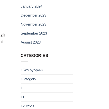
January 2024
December 2023
November 2023
September 2023
zlı
ni
August 2023
CATEGORIES
! Без рубрики
!Category
1
111
123texts