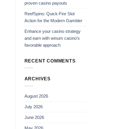
proven casino payouts
ReefSpins: Quick‑Fire Slot
Action for the Modern Gambler
Enhance your casino strategy
and earn with winum casino’s
favorable approach
RECENT COMMENTS
ARCHIVES
August 2026
July 2026
June 2026
May 2026