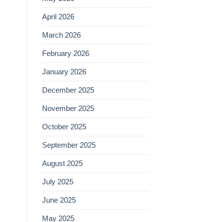
April 2026
March 2026
February 2026
January 2026
December 2025
November 2025
October 2025
September 2025
August 2025
July 2025
June 2025
May 2025