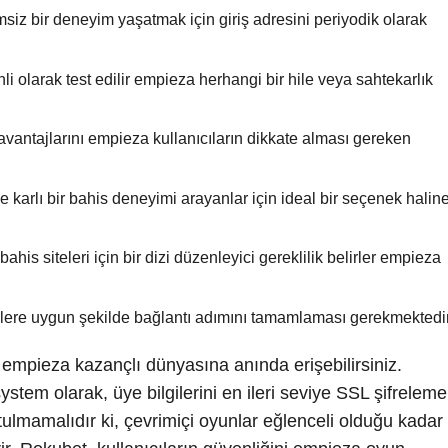
siz bir deneyim yaşatmak için giriş adresini periyodik olarak
li olarak test edilir empieza herhangi bir hile veya sahtekarlık
n avantajlarını empieza kullanıcıların dikkate alması gereken
e karlı bir bahis deneyimi arayanlar için ideal bir seçenek halin
is siteleri için bir dizi düzenleyici gereklilik belirler empieza
lere uygun şekilde bağlantı adımını tamamlaması gerekmektedir
 empieza kazançlı dünyasına anında erişebilirsiniz.
stem olarak, üye bilgilerini en ileri seviye SSL şifreleme
lmamalıdır ki, çevrimiçi oyunlar eğlenceli olduğu kadar