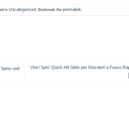
Uncategorized
permalink
ed in
. Bookmark the
.
Vinci Spin: Quick‑Hit Slots per Giocatori a Fuoco Ra
 Spins und