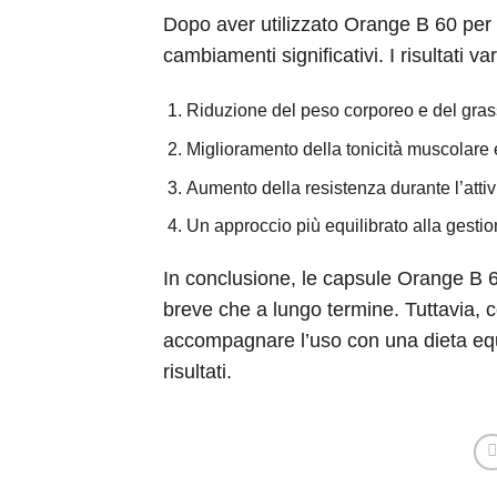
Dopo aver utilizzato Orange B 60 per 
cambiamenti significativi. I risultati
Riduzione del peso corporeo e del gra
Miglioramento della tonicità muscolare 
Aumento della resistenza durante l’attivi
Un approccio più equilibrato alla gestio
In conclusione, le capsule Orange B 60
breve che a lungo termine. Tuttavia, 
accompagnare l’uso con una dieta equili
risultati.