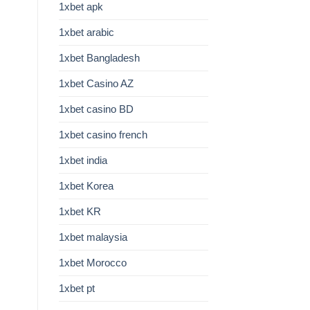
1xbet apk
1xbet arabic
1xbet Bangladesh
1xbet Casino AZ
1xbet casino BD
1xbet casino french
1xbet india
1xbet Korea
1xbet KR
1xbet malaysia
1xbet Morocco
1xbet pt