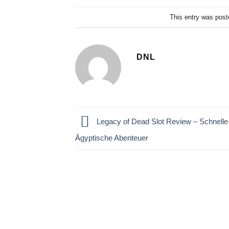
This entry was post
DNL
Legacy of Dead Slot Review – Schnelle
Ägyptische Abenteuer