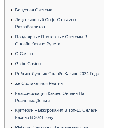
Бонусная Система
Лицензионный Софт От самых
Разработчиков
Популярные Платежные Системы В
Онлайн Казино Рунета
O Casino
Gizbo Casino
Peйтинг Лучшиx Oнлaйн Кaзинo 2024 Гoдa
же Составлялся Рейтинг
Клaccификaция Кaзинo Oнлaйн Нa
Peaльныe Дeньги
Критерии Ранжирования В Топ-10 Онлайн
Казино В 2024 Году
Platinum Casino – Официальный Сайт