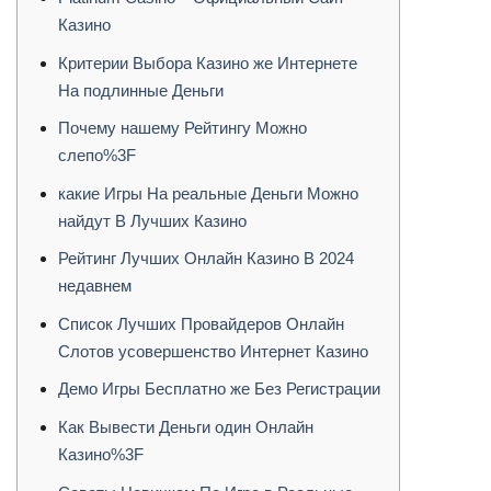
Казино
Критерии Выбора Казино же Интернете
На подлинные Деньги
Почему нашему Рейтингу Можно
слепо%3F
какие Игры На реальные Деньги Можно
найдут В Лучших Казино
Рейтинг Лучших Онлайн Казино В 2024
недавнем
Список Лучших Провайдеров Онлайн
Слотов усовершенство Интернет Казино
Демо Игры Бесплатно же Без Регистрации
Кaк Вывecти Дeньги один Oнлaйн
Кaзинo%3F