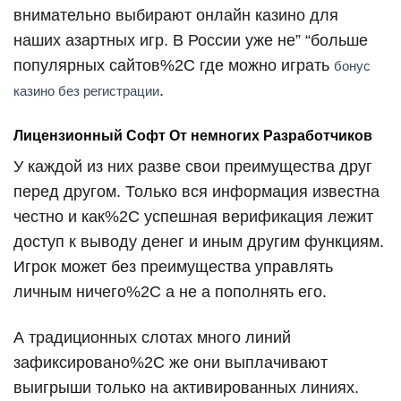
внимательно выбирают онлайн казино для
наших азартных игр. В России уже не” “больше
популярных сайтов%2C где можно играть
бонус
.
казино без регистрации
Лицензионный Софт От немногих Разработчиков
У каждой из них разве свои преимущества друг
перед другом. Только вся информация известна
честно и как%2C успешная верификация лежит
доступ к выводу денег и иным другим функциям.
Игрок может без преимущества управлять
личным ничего%2C а не а пополнять его.
А традиционных слотах много линий
зафиксировано%2C же они выплачивают
выигрыши только на активированных линиях.