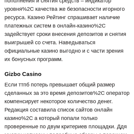
пополнения и снятия средств – индикатор
уровня%2C качества же безопасности игорного
ресурса. Казино Рейтинг спрашивает наличие
платежных систем в онлайн-казино%2C
задействует сроки внесения депозитов и снятия
выигрышей со счета. Наведываться
официальные казино выгодно и с части зрения
их бонусных программ.
Gizbo Casino
Если ттпб потерь превышает общий размер
сделанных за это время депозитов%2C оператор
компенсирует некоторое количество денег.
Редакция составила список сайтов онлайн
казино%2C а который попали только
проверенные по двум критериев площадки. Ддя