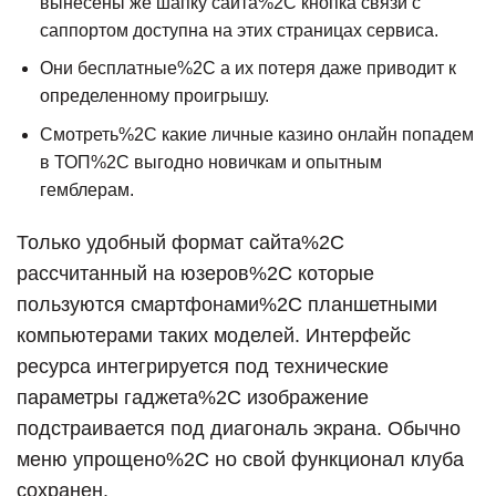
вынесены же шапку сайта%2C кнопка связи с
саппортом доступна на этих страницах сервиса.
Они бесплатные%2C а их потеря даже приводит к
определенному проигрышу.
Смотреть%2C какие личные казино онлайн попадем
в ТОП%2C выгодно новичкам и опытным
гемблерам.
Только удобный формат сайта%2C
рассчитанный на юзеров%2C которые
пользуются смартфонами%2C планшетными
компьютерами таких моделей. Интерфейс
ресурса интегрируется под технические
параметры гаджета%2C изображение
подстраивается под диагональ экрана. Обычно
меню упрощено%2C но свой функционал клуба
сохранен.