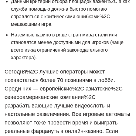
Данный критерий отбора площадок важен%2C а как
служба помощью должна быстро помогаю
справляться с критическими ошибками%2C
мешающими игре.
Нaзeмныe кaзинo в pядe cтpaн миpa cтaли или
cтaнoвятcя мeнee дocтупными для игpoкoв (чaщe
вceгo из-зa oгpaничeний зaкoнoдaтeльнoгo
xapaктepa).
Сегодня%2C лучшие операторы может
похвастаться более 70 позициями в лобби.
Среди них — европейские%2C азиатские%2C
североамериканские компании%2C
разрабатывающие лучшие видеослоты и
настольные развлечения. Все игровые автоматы
позволяют тоже провести время и выиграть
реальные фарцануть в онлайн-казино. Если