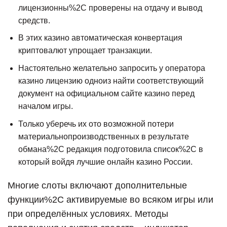
лицензионны%2C проверены на отдачу и вывод
средств.
В этих казино автоматическая конвертация
криптовалют упрощает транзакции.
Настоятельно желательно запросить у оператора
казино лицензию одноиз найти соответствующий
документ на официальном сайте казино перед
началом игры.
Только уберечь их ото возможной потери
материальнопроизводственных в результате
обмана%2C редакция подготовила список%2C в
который войдя лучшие онлайн казино России.
Многие слоты включают дополнительные
функции%2C активируемые во всяком игры или
при определённых условиях. Методы