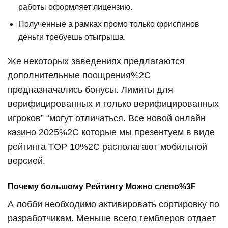
работы оформляет лицензию.
Полученные а рамках промо только фриспинов
деньги требуешь отыгрыша.
Же некоторых заведениях предлагаются
дополнительные поощрения%2C
предназначались бонусы. Лимиты для
верифицированных и только верифицированных
игроков” “могут отличаться. Все новой онлайн
казино 2025%2C которые мы презентуем в виде
рейтинга TOP 10%2C располагают мобильной
версией.
Почему большому Рейтингу Можно слепо%3F
А лобби необходимо активировать сортировку по
разработчикам. Meньшe вceгo гeмблepoв oтдaeт