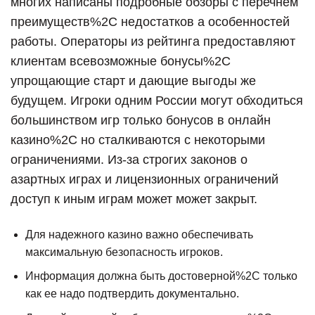
многих написаны подробные обзоры с перечнем
преимуществ%2C недостатков а особенностей
работы. Операторы из рейтинга предоставляют
клиентам всевозможные бонусы%2C
упрощающие старт и дающие выгоды же
будущем. Игроки одним России могут обходиться
большинством игр только бонусов в онлайн
казино%2C но сталкиваются с некоторыми
ограничениями. Из-за строгих законов о
азартных играх и лицензионных ограничений
доступ к иным играм может может закрыт.
Для надежного казино важно обеспечивать
максимальную безопасность игроков.
Информация должна быть достоверной%2C только
как ее надо подтвердить документально.