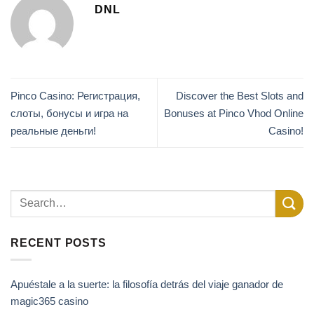
DNL
Pinco Casino: Регистрация,
Discover the Best Slots and
слоты, бонусы и игра на
Bonuses at Pinco Vhod Online
реальные деньги!
Casino!
RECENT POSTS
Apuéstale a la suerte: la filosofía detrás del viaje ganador de
magic365 casino