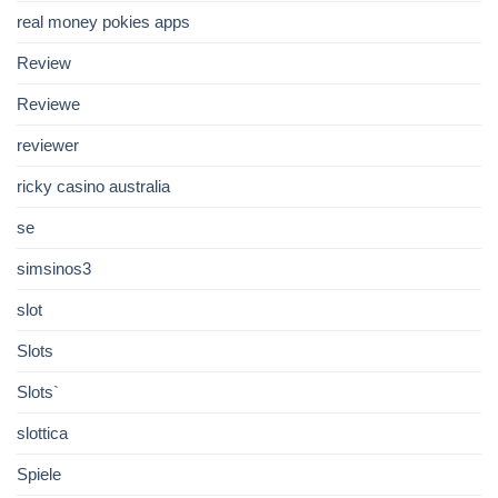
real money pokies apps
Review
Reviewe
reviewer
ricky casino australia
se
simsinos3
slot
Slots
Slots`
slottica
Spiele