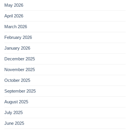
May 2026
April 2026
March 2026
February 2026
January 2026
December 2025
November 2025
October 2025
September 2025
August 2025
July 2025
June 2025