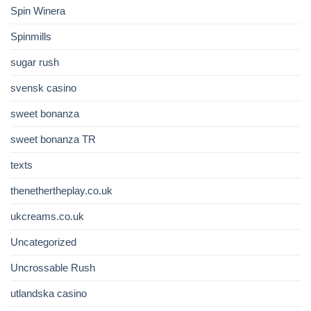
Spin Winera
Spinmills
sugar rush
svensk casino
sweet bonanza
sweet bonanza TR
texts
thenethertheplay.co.uk
ukcreams.co.uk
Uncategorized
Uncrossable Rush
utlandska casino