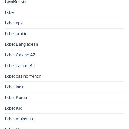
1winRussia
1xbet
1xbet apk
1xbet arabic
1xbet Bangladesh
1xbet Casino AZ
1xbet casino BD
1xbet casino french
1xbet india
1xbet Korea
1xbet KR
1xbet malaysia