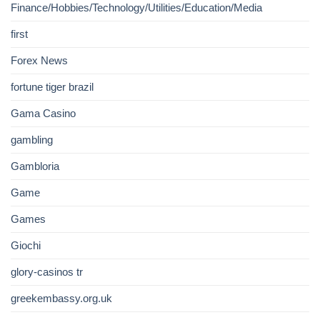
Finance/Hobbies/Technology/Utilities/Education/Media
first
Forex News
fortune tiger brazil
Gama Casino
gambling
Gambloria
Game
Games
Giochi
glory-casinos tr
greekembassy.org.uk