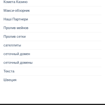
Комета Казино
Макси-обзорник
Наші Партнери
Пролив мейнов
Пролив сетки
сателлиты
сеточный домен
сеточный домены
Текста
Швеция