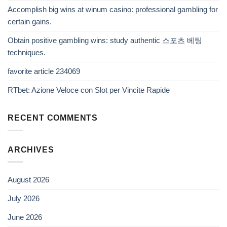
Accomplish big wins at winum casino: professional gambling for
certain gains.
Obtain positive gambling wins: study authentic 스포츠 베팅
techniques.
favorite article 234069
RTbet: Azione Veloce con Slot per Vincite Rapide
RECENT COMMENTS
ARCHIVES
August 2026
July 2026
June 2026