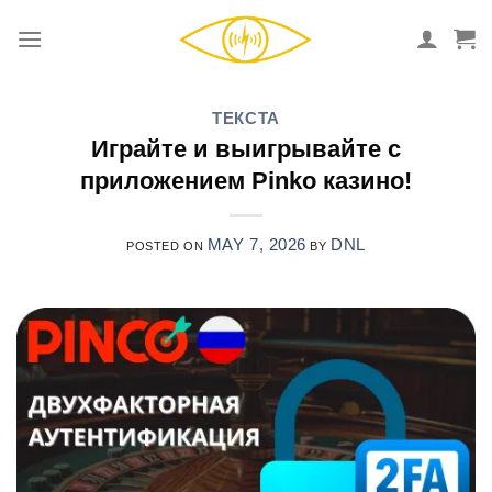
Skip
to
content
ТЕКСТА
Играйте и выигрывайте с
приложением Pinko казино!
MAY 7, 2026
DNL
POSTED ON
BY