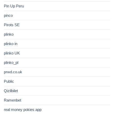
Pin Up Peru
pinco
Pirots SE
plinko
plinko in
plinko UK
plinko_pl
prwd.co.uk
Public
Qizilbilet
Ramenbet
real money pokies app