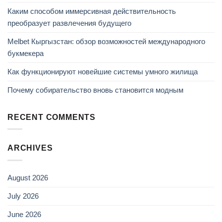
Каким способом иммерсивная действительность
преобразует развлечения будущего
Melbet Кыргызстан: обзор возможностей международного
букмекера
Как функционируют новейшие системы умного жилища
Почему собирательство вновь становится модным
RECENT COMMENTS
ARCHIVES
August 2026
July 2026
June 2026