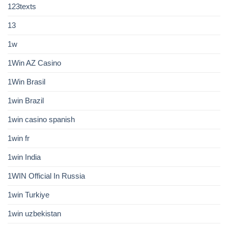
123texts
13
1w
1Win AZ Casino
1Win Brasil
1win Brazil
1win casino spanish
1win fr
1win India
1WIN Official In Russia
1win Turkiye
1win uzbekistan