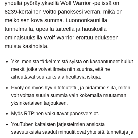
yhdellä pyöräytyksellä Wolf Warrior -pelissä on
8239-kertainen voitto panoksesi verran, mikä on
melkoisen kova summa. Luonnonkauniilla
tunnelmalla, upealla taiteella ja hauskoilla
ominaisuuksilla Wolf Warrior erottuu edukseen
muista kasinoista.
Yksi monista tärkeimmistä syistä on kasaantuneet hullut
merkit, jotka voivat ilmetä niin suurina, että ne
aiheuttavat seurauksia aiheuttavia iskuja.
Hyöty on myös hyvin toteutettu, ja pidämme siitä, miten
voit voittaa suuria summia vain kokemalla muutaman
yksinkertaisen tarjouksen.
Myös RTP:hen vaikuttavat panosversiot.
YouTuben kaltaisten järjestelmien ansiosta
saavutuksista saadut minuutit ovat yhteisiä, tunnettuja ja