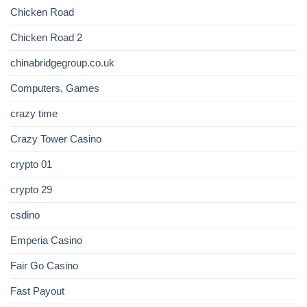
Chicken Road
Chicken Road 2
chinabridgegroup.co.uk
Computers, Games
crazy time
Crazy Tower Сasino
crypto 01
crypto 29
csdino
Emperia Casino
Fair Go Casino
Fast Payout