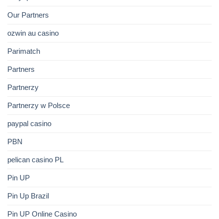
Our Partners
ozwin au casino
Parimatch
Partners
Partnerzy
Partnerzy w Polsce
paypal casino
PBN
pelican casino PL
Pin UP
Pin Up Brazil
Pin UP Online Casino