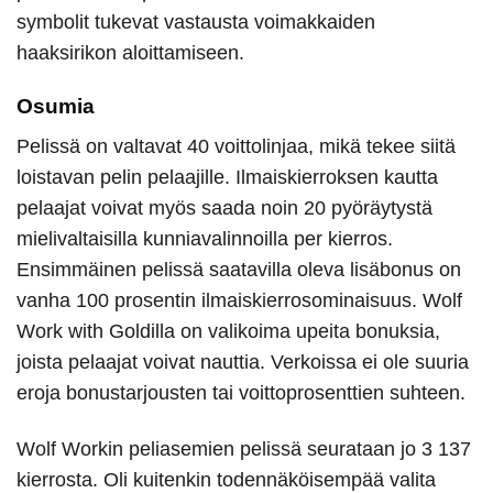
symbolit tukevat vastausta voimakkaiden
haaksirikon aloittamiseen.
Osumia
Pelissä on valtavat 40 voittolinjaa, mikä tekee siitä
loistavan pelin pelaajille. Ilmaiskierroksen kautta
pelaajat voivat myös saada noin 20 pyöräytystä
mielivaltaisilla kunniavalinnoilla per kierros.
Ensimmäinen pelissä saatavilla oleva lisäbonus on
vanha 100 prosentin ilmaiskierrosominaisuus. Wolf
Work with Goldilla on valikoima upeita bonuksia,
joista pelaajat voivat nauttia. Verkoissa ei ole suuria
eroja bonustarjousten tai voittoprosenttien suhteen.
Wolf Workin peliasemien pelissä seurataan jo 3 137
kierrosta. Oli kuitenkin todennäköisempää valita