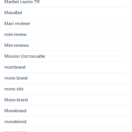
Maribet casino TR
Masalbet
Maxi reviewe
mini-review
Mini-reviews
Mission Uncrossable
mombrand
mono brand
mono slot
Mono-brand
Monobrand
monobrend