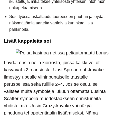
ikuistettuja, mikä tekee yhteisöstä yhteisen intohimon
uhkapelaamiseen.
Susi-työssä uskaltaudu tuoreeseen puuhun ja löydät
näkymättömiä aarteita vartioivia kuninkaallisia
pähkinöitä.
Lisää kappaleita soi
Löydät ensin neljä kierrosta, joissa kaikki voitot
kasvavat x2:n ansiosta. Uusi Spread out -kuvake
ilmestyy upealle viininpunaiselle taustalle
peruspelissä sekä rullille 2–4. Jos se osuu, se
valitsee muita symboleja lukuun ottamatta uusinta
Scatter-symbolia muodostaakseen onnistuneita
yhdistelmiä. Uusin Crazy-kuvake voi näkyä
pinottuna tehopotentiaalin lisäämiseksi. Nämä