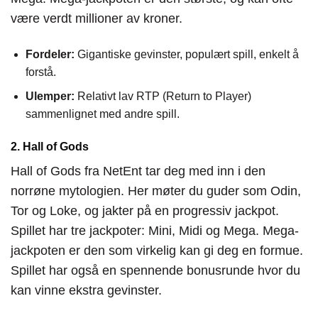
være verdt millioner av kroner.
Fordeler:
Gigantiske gevinster, populært spill, enkelt å
forstå.
Ulemper:
Relativt lav RTP (Return to Player)
sammenlignet med andre spill.
2. Hall of Gods
Hall of Gods fra NetEnt tar deg med inn i den
norrøne mytologien. Her møter du guder som Odin,
Tor og Loke, og jakter på en progressiv jackpot.
Spillet har tre jackpoter: Mini, Midi og Mega. Mega-
jackpoten er den som virkelig kan gi deg en formue.
Spillet har også en spennende bonusrunde hvor du
kan vinne ekstra gevinster.