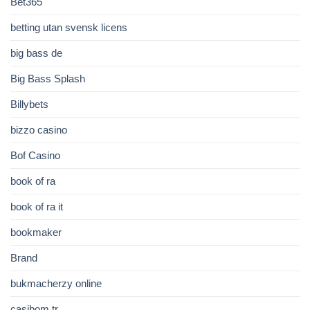
Bet365
betting utan svensk licens
big bass de
Big Bass Splash
Billybets
bizzo casino
Bof Casino
book of ra
book of ra it
bookmaker
Brand
bukmacherzy online
casibom tr