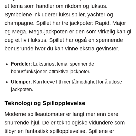
et tema som handler om rikdom og luksus.
Symbolene inkluderer luksusbiler, yachter og
champagne. Spillet har tre jackpoter: Rapid, Major
og Mega. Mega-jackpoten er den som virkelig kan gi
deg et liv i luksus. Spillet har også en spennende
bonusrunde hvor du kan vinne ekstra gevinster.
Fordeler:
Luksuriøst tema, spennende
bonusfunksjoner, attraktive jackpoter.
Ulemper:
Kan kreve litt mer tålmodighet for å utløse
jackpoten.
Teknologi og Spillopplevelse
Moderne spilleautomater er langt mer enn bare
snurrende hjul. De er teknologiske vidundere som
tilbyr en fantastisk spillopplevelse. Spillene er