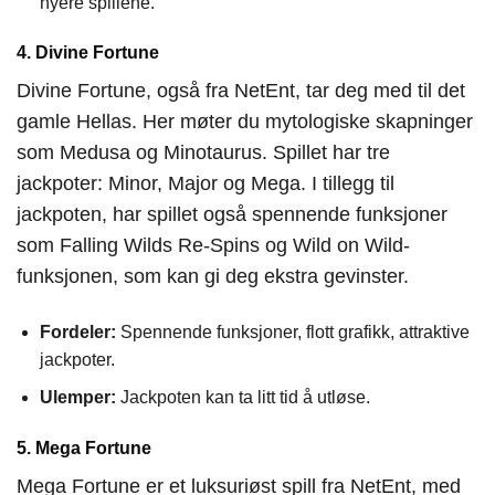
nyere spillene.
4. Divine Fortune
Divine Fortune, også fra NetEnt, tar deg med til det
gamle Hellas. Her møter du mytologiske skapninger
som Medusa og Minotaurus. Spillet har tre
jackpoter: Minor, Major og Mega. I tillegg til
jackpoten, har spillet også spennende funksjoner
som Falling Wilds Re-Spins og Wild on Wild-
funksjonen, som kan gi deg ekstra gevinster.
Fordeler:
Spennende funksjoner, flott grafikk, attraktive
jackpoter.
Ulemper:
Jackpoten kan ta litt tid å utløse.
5. Mega Fortune
Mega Fortune er et luksuriøst spill fra NetEnt, med