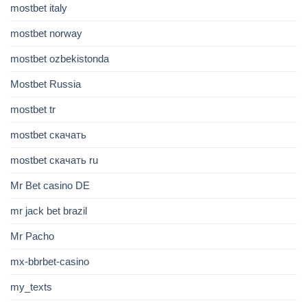
mostbet italy
mostbet norway
mostbet ozbekistonda
Mostbet Russia
mostbet tr
mostbet скачать
mostbet скачать ru
Mr Bet casino DE
mr jack bet brazil
Mr Pacho
mx-bbrbet-casino
my_texts