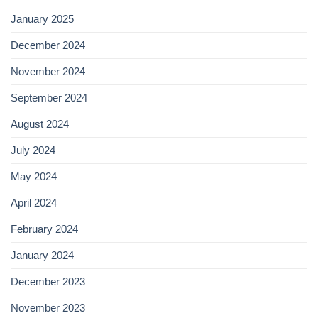
January 2025
December 2024
November 2024
September 2024
August 2024
July 2024
May 2024
April 2024
February 2024
January 2024
December 2023
November 2023