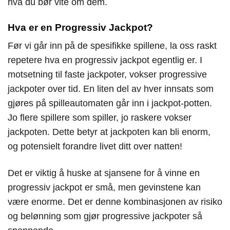
hva du bør vite om dem.
Hva er en Progressiv Jackpot?
Før vi går inn på de spesifikke spillene, la oss raskt
repetere hva en progressiv jackpot egentlig er. I
motsetning til faste jackpoter, vokser progressive
jackpoter over tid. En liten del av hver innsats som
gjøres på spilleautomaten går inn i jackpot-potten.
Jo flere spillere som spiller, jo raskere vokser
jackpoten. Dette betyr at jackpoten kan bli enorm,
og potensielt forandre livet ditt over natten!
Det er viktig å huske at sjansene for å vinne en
progressiv jackpot er små, men gevinstene kan
være enorme. Det er denne kombinasjonen av risiko
og belønning som gjør progressive jackpoter så