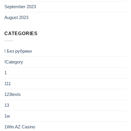
September 2023
August 2023
CATEGORIES
! Без рубрики
!Category
1
111
123texts
13
1w
1Win AZ Casino