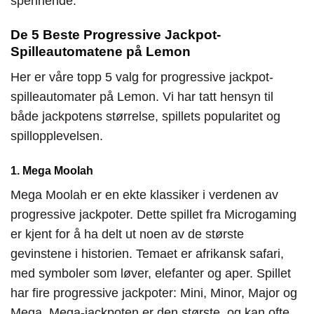
spennende.
De 5 Beste Progressive Jackpot-
Spilleautomatene på Lemon
Her er våre topp 5 valg for progressive jackpot-
spilleautomater på Lemon. Vi har tatt hensyn til
både jackpotens størrelse, spillets popularitet og
spillopplevelsen.
1. Mega Moolah
Mega Moolah er en ekte klassiker i verdenen av
progressive jackpoter. Dette spillet fra Microgaming
er kjent for å ha delt ut noen av de største
gevinstene i historien. Temaet er afrikansk safari,
med symboler som løver, elefanter og aper. Spillet
har fire progressive jackpoter: Mini, Minor, Major og
Mega. Mega-jackpoten er den største, og kan ofte