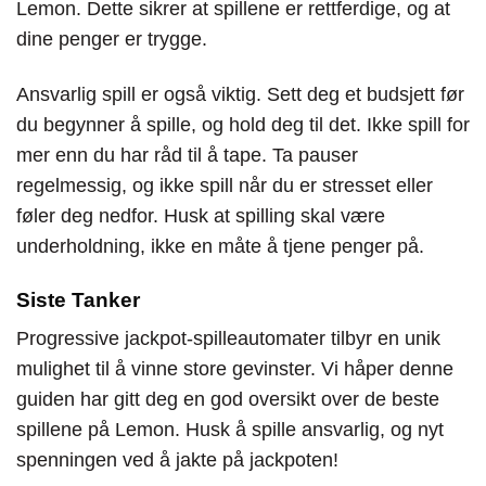
Lemon. Dette sikrer at spillene er rettferdige, og at
dine penger er trygge.
Ansvarlig spill er også viktig. Sett deg et budsjett før
du begynner å spille, og hold deg til det. Ikke spill for
mer enn du har råd til å tape. Ta pauser
regelmessig, og ikke spill når du er stresset eller
føler deg nedfor. Husk at spilling skal være
underholdning, ikke en måte å tjene penger på.
Siste Tanker
Progressive jackpot-spilleautomater tilbyr en unik
mulighet til å vinne store gevinster. Vi håper denne
guiden har gitt deg en god oversikt over de beste
spillene på Lemon. Husk å spille ansvarlig, og nyt
spenningen ved å jakte på jackpoten!