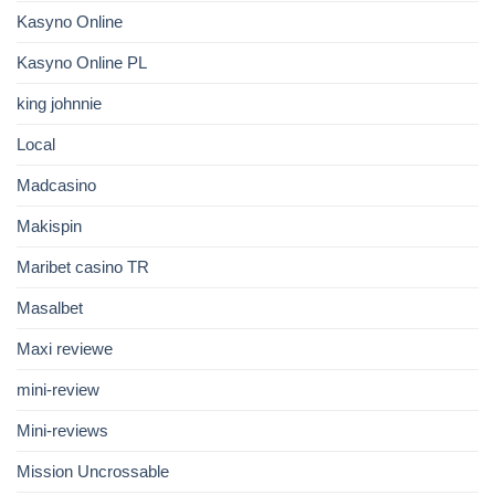
Kasyno Online
Kasyno Online PL
king johnnie
Local
Madcasino
Makispin
Maribet casino TR
Masalbet
Maxi reviewe
mini-review
Mini-reviews
Mission Uncrossable