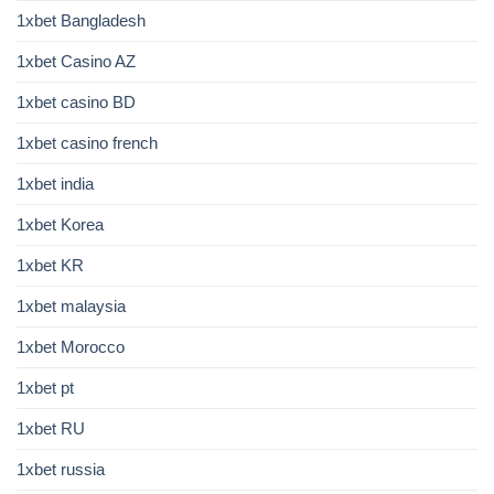
1xbet Bangladesh
1xbet Casino AZ
1xbet casino BD
1xbet casino french
1xbet india
1xbet Korea
1xbet KR
1xbet malaysia
1xbet Morocco
1xbet pt
1xbet RU
1xbet russia