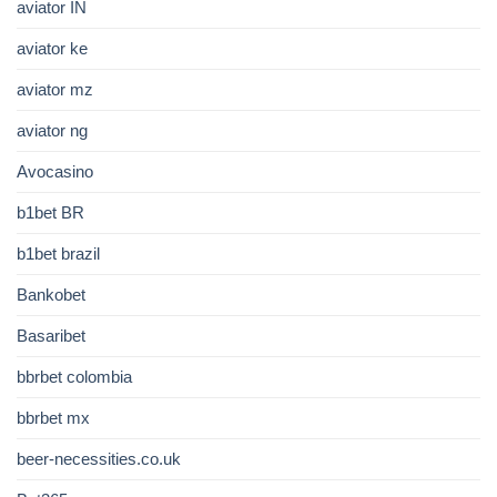
aviator IN
aviator ke
aviator mz
aviator ng
Avocasino
b1bet BR
b1bet brazil
Bankobet
Basaribet
bbrbet colombia
bbrbet mx
beer-necessities.co.uk