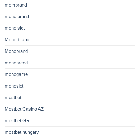
mombrand
mono brand
mono slot
Mono-brand
Monobrand
monobrend
monogame
monoslot
mostbet
Mostbet Casino AZ
mostbet GR
mostbet hungary