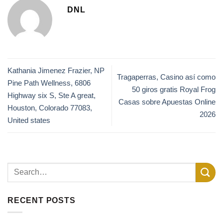
DNL
Kathania Jimenez Frazier, NP
Tragaperras, Casino así­ como
Pine Path Wellness, 6806
50 giros gratis Royal Frog
Highway six S, Ste A great,
Casas sobre Apuestas Online
Houston, Colorado 77083,
2026
United states
RECENT POSTS