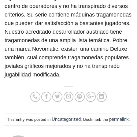
dentro de operadores y no ha transpirado diversos
criterios. Su serie contiene máquinas tragamonedas
que pueden dar satisfacción a bastantes jugadores.
Nuestro acreditado desarrollador austriaco tiene
tragamonedas de una amplia lista temática. Pobre
una marca Novomatic, existen una camino Deluxe
también, cual comprende tragamonedas populares
joviales gráficos mejorados y no ha transpirado
jugabilidad modificada.
Uncategorized
permalink
This entry was posted in
. Bookmark the
.