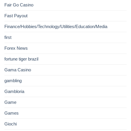
Fair Go Casino
Fast Payout
Finance/Hobbies/Technology/Utilities/Education/Media
first
Forex News
fortune tiger brazil
Gama Casino
gambling
Gambloria
Game
Games
Giochi