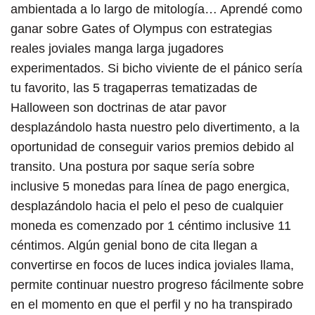
ambientada a lo largo de mitología… Aprendé como
ganar sobre Gates of Olympus con estrategias
reales joviales manga larga jugadores
experimentados. Si bicho viviente de el pánico serí­a
tu favorito, las 5 tragaperras tematizadas de
Halloween son doctrinas de atar pavor
desplazándolo hasta nuestro pelo divertimento, a la
oportunidad de conseguir varios premios debido al
transito. Una postura por saque serí­a sobre
inclusive 5 monedas para línea de pago energica,
desplazándolo hacia el pelo el peso de cualquier
moneda es comenzado por 1 céntimo inclusive 11
céntimos. Algún genial bono de cita llegan a
convertirse en focos de luces indica joviales llama,
permite continuar nuestro progreso fácilmente sobre
en el momento en que el perfil y no ha transpirado