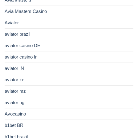
Avia Masters Casino
Aviator
aviator brazil
aviator casino DE
aviator casino fr
aviator IN
aviator ke
aviator mz
aviator ng
Avocasino
b1bet BR
b1bet brazil