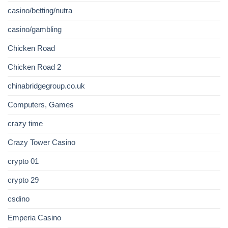
casino/betting/nutra
casino/gambling
Chicken Road
Chicken Road 2
chinabridgegroup.co.uk
Computers, Games
crazy time
Crazy Tower Сasino
crypto 01
crypto 29
csdino
Emperia Casino