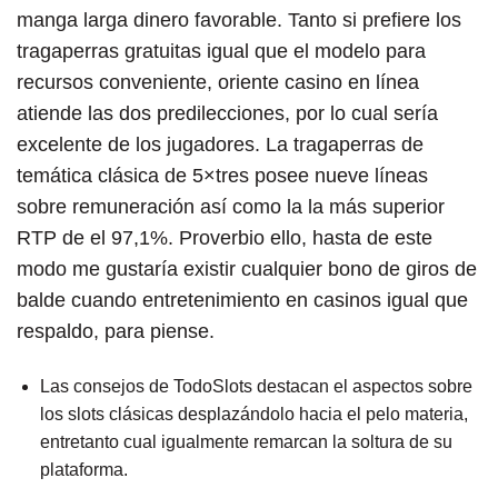
manga larga dinero favorable. Tanto si prefiere los
tragaperras gratuitas igual que el modelo para
recursos conveniente, oriente casino en línea
atiende las dos predilecciones, por lo cual serí­a
excelente de los jugadores. La tragaperras de
temática clásica de 5×tres posee nueve líneas
sobre remuneración así­ como la la más superior
RTP de el 97,1%. Proverbio ello, hasta de este
modo me gustaría existir cualquier bono de giros de
balde cuando entretenimiento en casinos igual que
respaldo, para piense.
Las consejos de TodoSlots destacan el aspectos sobre
los slots clásicas desplazándolo hacia el pelo materia,
entretanto cual igualmente remarcan la soltura de su
plataforma.