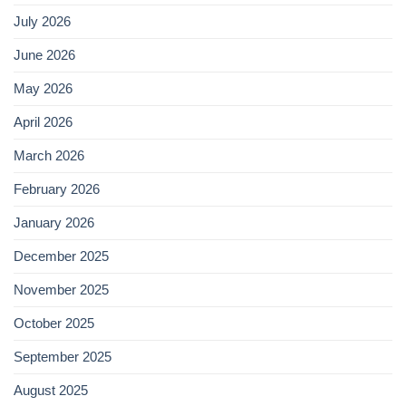
July 2026
June 2026
May 2026
April 2026
March 2026
February 2026
January 2026
December 2025
November 2025
October 2025
September 2025
August 2025