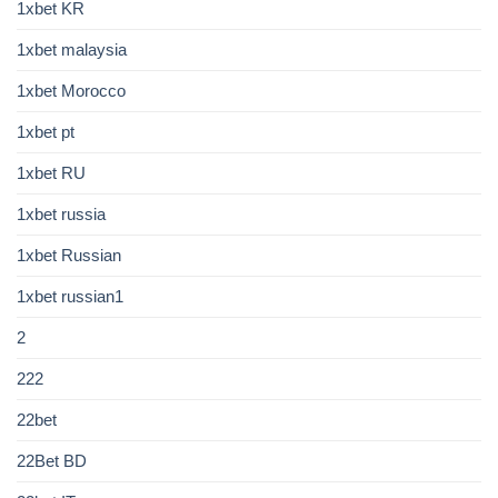
1xbet KR
1xbet malaysia
1xbet Morocco
1xbet pt
1xbet RU
1xbet russia
1xbet Russian
1xbet russian1
2
222
22bet
22Bet BD