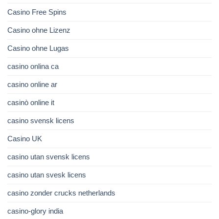
Casino Free Spins
Casino ohne Lizenz
Casino ohne Lugas
casino onlina ca
casino online ar
casinò online it
casino svensk licens
Casino UK
casino utan svensk licens
casino utan svesk licens
casino zonder crucks netherlands
casino-glory india