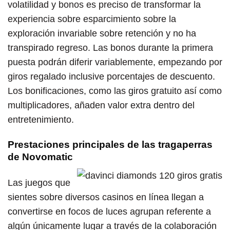
volatilidad y bonos es preciso de transformar la
experiencia sobre esparcimiento sobre la
exploración invariable sobre retención y no ha
transpirado regreso. Las bonos durante la primera
puesta podrán diferir variablemente, empezando por
giros regalado inclusive porcentajes de descuento.
Los bonificaciones, como las giros gratuito así­ como
multiplicadores, añaden valor extra dentro del
entretenimiento.
Prestaciones principales de las tragaperras
de Novomatic
Las juegos que
sientes sobre diversos casinos en línea llegan a
convertirse en focos de luces agrupan referente a
algún únicamente lugar a través de la colaboración