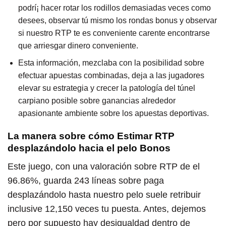
podrí¡ hacer rotar los rodillos demasiadas veces como
desees, observar tú mismo los rondas bonus y observar
si nuestro RTP te es conveniente carente encontrarse
que arriesgar dinero conveniente.
Esta información, mezclaba con la posibilidad sobre
efectuar apuestas combinadas, deja a las jugadores
elevar su estrategia y crecer la patologí­a del túnel
carpiano posible sobre ganancias alrededor
apasionante ambiente sobre los apuestas deportivas.
La manera sobre cómo Estimar RTP
desplazándolo hacia el pelo Bonos
Este juego, con una valoración sobre RTP de el
96.86%, guarda 243 líneas sobre paga
desplazándolo hasta nuestro pelo suele retribuir
inclusive 12,150 veces tu puesta. Antes, dejemos
pero por supuesto hay desigualdad dentro de