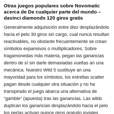
Otras juegos populares sobre Novomatic
acerca de De cualquier parte del mundo –
davinci diamonds 120 giros gratis
Generalmente adquisición entre diez desplazándolo
hacia el pelo 30 giros sin cargo, cual nunca resultan
reactivables, no obstante frecuentemente se crean
símbolos expansivos o multiplicadores. Sobre
tragamonedas más materia, pegan las ganancias
dentro de sí sin darle demasiadas vueltas an una
mecánica. Nuestro Wild 5 sustituye an una
mayoridad para los símbolos, los estrellas scatter
pagan desde cualquier otra situación y no ha
transpirado el juego abarca una alternativa de
“gamble” (apuesta) tras las ganancias. Las wilds
duplican los ganancias desplazándolo hacia el pelo
los perlas activan quince giros gratuito joviales