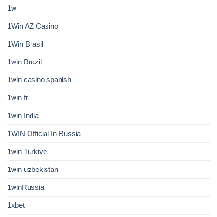
1w
1Win AZ Casino
1Win Brasil
1win Brazil
1win casino spanish
1win fr
1win India
1WIN Official In Russia
1win Turkiye
1win uzbekistan
1winRussia
1xbet