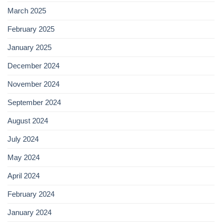
March 2025
February 2025
January 2025
December 2024
November 2024
September 2024
August 2024
July 2024
May 2024
April 2024
February 2024
January 2024