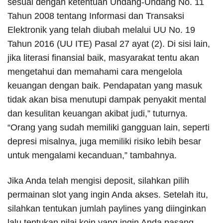
sesuai dengan ketentuan Undang-Undang No. 11
Tahun 2008 tentang Informasi dan Transaksi
Elektronik yang telah diubah melalui UU No. 19
Tahun 2016 (UU ITE) Pasal 27 ayat (2). Di sisi lain,
jika literasi finansial baik, masyarakat tentu akan
mengetahui dan memahami cara mengelola
keuangan dengan baik. Pendapatan yang masuk
tidak akan bisa menutupi dampak penyakit mental
dan kesulitan keuangan akibat judi,” tuturnya.
“Orang yang sudah memiliki gangguan lain, seperti
depresi misalnya, juga memiliki risiko lebih besar
untuk mengalami kecanduan,” tambahnya.
Jika Anda telah mengisi deposit, silahkan pilih
permainan slot yang ingin Anda akses. Setelah itu,
silahkan tentukan jumlah paylines yang diinginkan
lalu tentukan nilai koin yang ingin Anda pasang