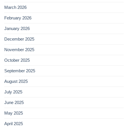
March 2026
February 2026
January 2026
December 2025
November 2025
October 2025
September 2025
August 2025
July 2025
June 2025
May 2025
April 2025