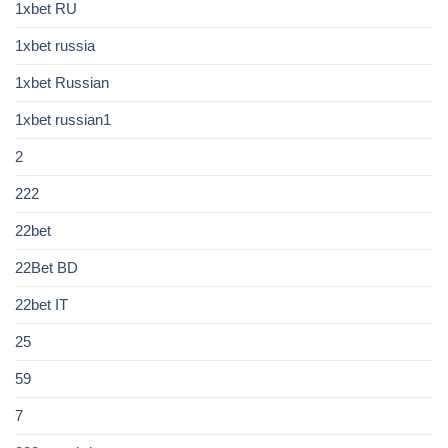
1xbet RU
1xbet russia
1xbet Russian
1xbet russian1
2
222
22bet
22Bet BD
22bet IT
25
59
7