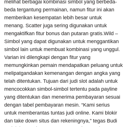
melihat berbagai kombinasi simbol yang berbeda-
beda tergantung permainan, namun fitur ini akan
memberikan kesempatan lebih besar untuk
menang. Scatter juga sering digunakan untuk
mengaktifkan fitur bonus dan putaran gratis.Wild –
Simbol yang dapat digunakan untuk menggantikan
simbol lain untuk membuat kombinasi yang unggul.
Varian ini dilengkapi dengan fitur yang
memungkinkan pemain mendapatkan peluang untuk
melipatgandakan kemenangan dengan angka yang
telah ditentukan. Tujuan dari judi slot adalah untuk
mencocokkan simbol-simbol tertentu pada payline
yang ditentukan dan menerima pembayaran sesuai
dengan tabel pembayaran mesin. “Kami serius
untuk memberantas tuntas judi online. Kami blokir
dan take down situs dan rekeningnya,” tegas Budi