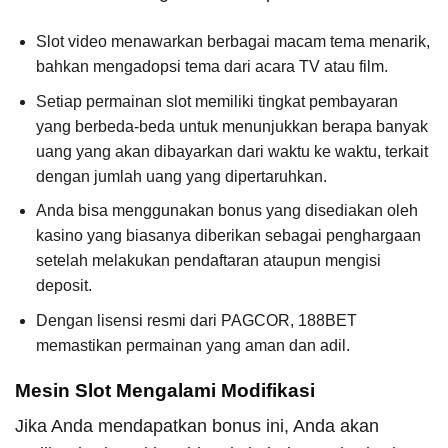
Slot video menawarkan berbagai macam tema menarik,
bahkan mengadopsi tema dari acara TV atau film.
Setiap permainan slot memiliki tingkat pembayaran
yang berbeda-beda untuk menunjukkan berapa banyak
uang yang akan dibayarkan dari waktu ke waktu, terkait
dengan jumlah uang yang dipertaruhkan.
Anda bisa menggunakan bonus yang disediakan oleh
kasino yang biasanya diberikan sebagai penghargaan
setelah melakukan pendaftaran ataupun mengisi
deposit.
Dengan lisensi resmi dari PAGCOR, 188BET
memastikan permainan yang aman dan adil.
Mesin Slot Mengalami Modifikasi
Jika Anda mendapatkan bonus ini, Anda akan