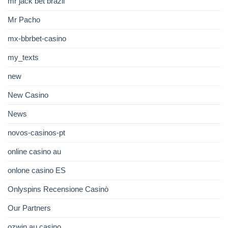
mr jack bet brazil
Mr Pacho
mx-bbrbet-casino
my_texts
new
New Casino
News
novos-casinos-pt
online casino au
onlone casino ES
Onlyspins Recensione Casinò
Our Partners
ozwin au casino