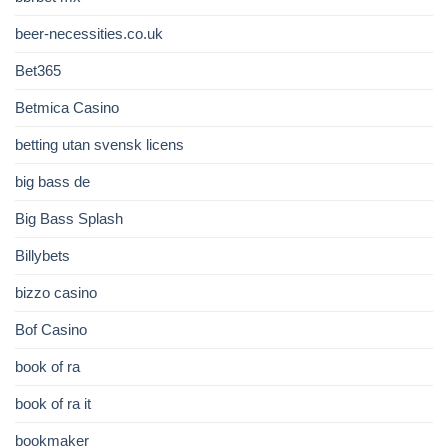
beer-necessities.co.uk
Bet365
Betmica Casino
betting utan svensk licens
big bass de
Big Bass Splash
Billybets
bizzo casino
Bof Casino
book of ra
book of ra it
bookmaker