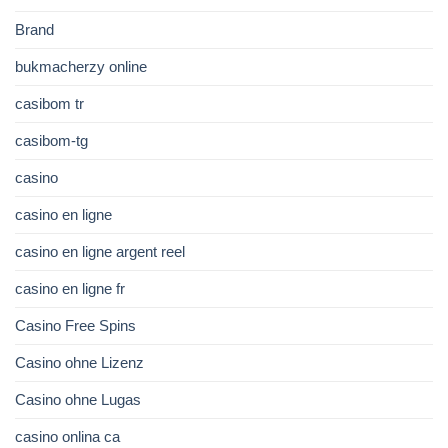
Brand
bukmacherzy online
casibom tr
casibom-tg
casino
casino en ligne
casino en ligne argent reel
casino en ligne fr
Casino Free Spins
Casino ohne Lizenz
Casino ohne Lugas
casino onlina ca