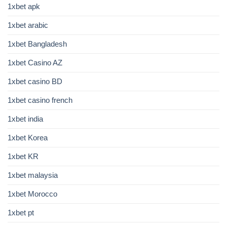
1xbet apk
1xbet arabic
1xbet Bangladesh
1xbet Casino AZ
1xbet casino BD
1xbet casino french
1xbet india
1xbet Korea
1xbet KR
1xbet malaysia
1xbet Morocco
1xbet pt