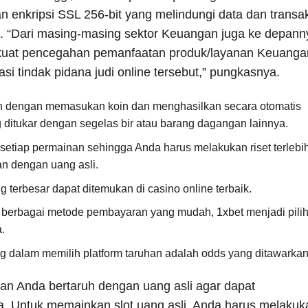
 enkripsi SSL 256-bit yang melindungi data dan transa
. “Dari masing-masing sektor Keuangan juga ke depann
kuat pencegahan pemanfaatan produk/layanan Keuanga
asi tindak pidana judi online tersebut,” pungkasnya.
n dengan memasukan koin dan menghasilkan secara otomatis
 ditukar dengan segelas bir atau barang dagangan lainnya.
setiap permainan sehingga Anda harus melakukan riset terlebi
n dengan uang asli.
 terbesar dapat ditemukan di casino online terbaik.
berbagai metode pembayaran yang mudah, 1xbet menjadi pili
.
ng dalam memilih platform taruhan adalah odds yang ditawarkan
an Anda bertaruh dengan uang asli agar dapat
 Untuk memainkan slot uang asli, Anda harus melakuk