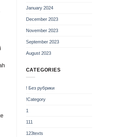
January 2024
-
December 2023
November 2023
September 2023
i
August 2023
ah
CATEGORIES
! Без рубрики
!Category
1
ke
111
123texts