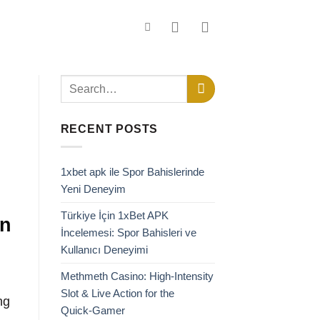
RECENT POSTS
1xbet apk ile Spor Bahislerinde
Yeni Deneyim
Türkiye İçin 1xBet APK
an
İncelemesi: Spor Bahisleri ve
Kullanıcı Deneyimi
Methmeth Casino: High‑Intensity
Slot & Live Action for the
ng
Quick‑Gamer