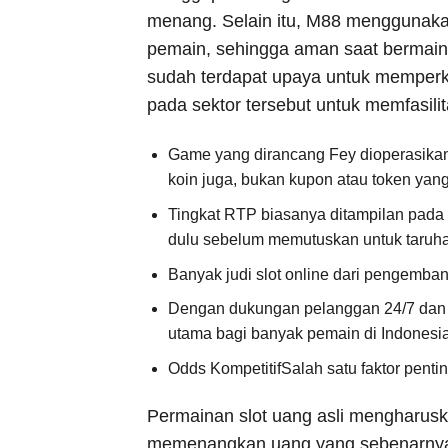
menang. Selain itu, M88 menggunakan
pemain, sehingga aman saat bermain
sudah terdapat upaya untuk memper
pada sektor tersebut untuk memfasilit
Game yang dirancang Fey dioperasika
koin juga, bukan kupon atau token yang
Tingkat RTP biasanya ditampilan pada 
dulu sebelum memutuskan untuk taruha
Banyak judi slot online dari pengembang
Dengan dukungan pelanggan 24/7 dan 
utama bagi banyak pemain di Indonesia
Odds KompetitifSalah satu faktor penti
Permainan slot uang asli mengharusk
memenangkan uang yang sebenarnya.