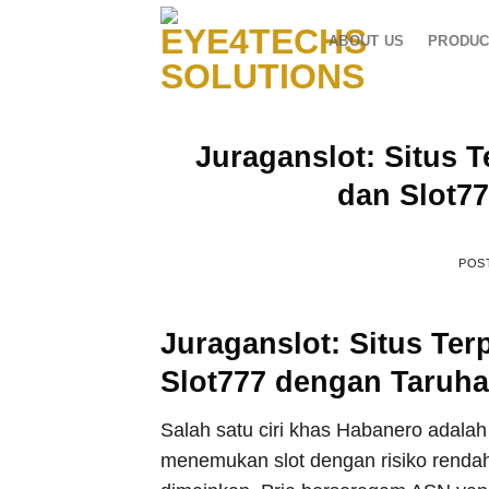
Skip
to
ABOUT US
PRODUC
content
Juraganslot: Situs 
dan Slot7
POS
Juraganslot: Situs Ter
Slot777 dengan Taruha
Salah satu ciri khas Habanero adalah 
menemukan slot dengan risiko rendah