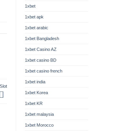
1xbet
1xbet apk
1xbet arabic
1xbet Bangladesh
1xbet Casino AZ
1xbet casino BD
1xbet casino french
1xbet india
Slot
1xbet Korea
1xbet KR
1xbet malaysia
1xbet Morocco