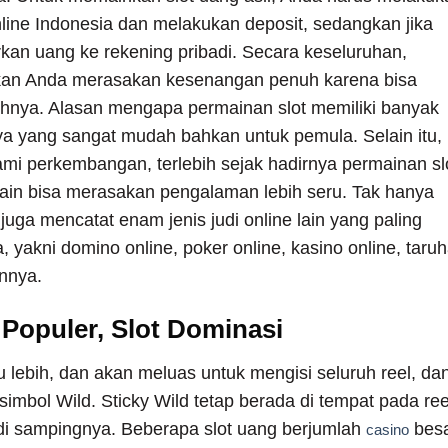
 online Indonesia dan melakukan deposit, sedangkan jika
an uang ke rekening pribadi. Secara keseluruhan,
nkan Anda merasakan kesenangan penuh karena bisa
ya. Alasan mengapa permainan slot memiliki banyak
a yang sangat mudah bahkan untuk pemula. Selain itu,
ami perkembangan, terlebih sejak hadirnya permainan sl
in bisa merasakan pengalaman lebih seru. Tak hanya
juga mencatat enam jenis judi online lain yang paling
 yakni domino online, poker online, kasino online, taru
innya.
 Populer, Slot Dominasi
u lebih, dan akan meluas untuk mengisi seluruh reel, da
simbol Wild. Sticky Wild tetap berada di tempat pada ree
 di sampingnya. Beberapa slot uang berjumlah
bes
casino