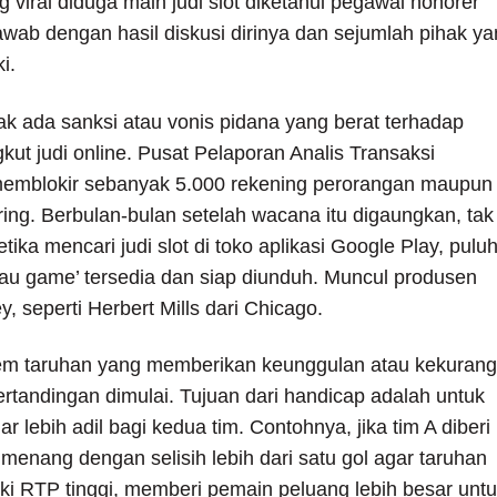
viral diduga main judi slot diketahui pegawai honorer
wab dengan hasil diskusi dirinya dan sejumlah pihak y
i.
 ada sanksi atau vonis pidana yang berat terhadap
kut judi online. Pusat Pelaporan Analis Transaksi
emblokir sebanyak 5.000 rekening perorangan maupun
ring. Berbulan-bulan setelah wacana itu digaungkan, tak
tika mencari judi slot di toko aplikasi Google Play, pulu
atau game’ tersedia dan siap diunduh. Muncul produsen
, seperti Herbert Mills dari Chicago.
stem taruhan yang memberikan keunggulan atau kekuran
ertandingan dimulai. Tujuan dari handicap adalah untuk
lebih adil bagi kedua tim. Contohnya, jika tim A diberi
menang dengan selisih lebih dari satu gol agar taruhan
ki RTP tinggi, memberi pemain peluang lebih besar unt