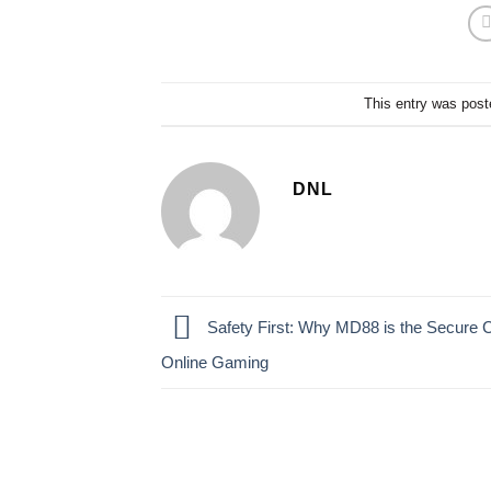
This entry was post
DNL
Safety First: Why MD88 is the Secure C
Online Gaming