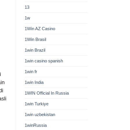
13
1w
1Win AZ Casino
1Win Brasil
1win Brazil
1win casino spanish
1win fr
i
in
1win India
di
1WIN Official In Russia
sli
1win Turkiye
1win uzbekistan
1winRussia