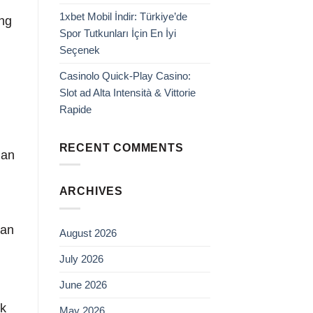
1xbet Mobil İndir: Türkiye’de
ang
Spor Tutkunları İçin En İyi
Seçenek
Casinolo Quick‑Play Casino:
Slot ad Alta Intensità & Vittorie
Rapide
RECENT COMMENTS
han
ARCHIVES
gan
August 2026
July 2026
June 2026
uk
May 2026