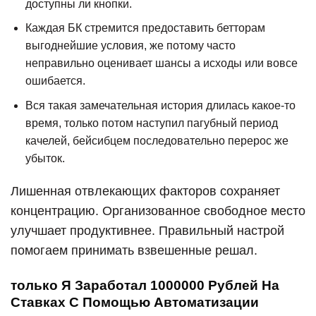
доступны ли кнопки.
Каждая БК стремится предоставить бетторам
выгоднейшие условия, же потому часто
неправильно оценивает шансы а исходы или вовсе
ошибается.
Вся такая замечательная история длилась какое-то
время, только потом наступил пагубный период
качелей, бейсибцем последовательно перерос же
убыток.
Лишенная отвлекающих факторов сохраняет
концентрацию. Организованное свободное место
улучшает продуктивнее. Правильный настрой
помогаем принимать взвешенные решал.
только Я Заработал 1000000 Рублей На
Ставках С Помощью Автоматизации