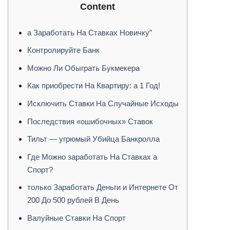
Content
а Заработать На Ставках Новичку”
Контролируйте Банк
Можно Ли Обыграть Букмекера
Как приобрести На Квартиру: а 1 Год!
Исключить Ставки На Случайные Исходы
Последствия «ошибочных» Ставок
Тильт — угрюмый Убийца Банкролла
Где Можно заработать На Ставках а
Спорт?
только Заработать Деньги и Интернете От
200 До 500 рублей В День
Валуйные Ставки На Спорт