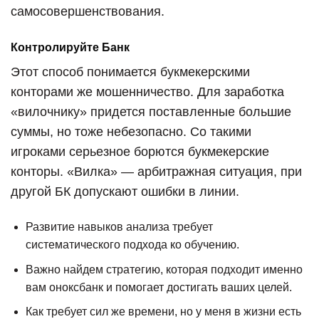
самосовершенствования.
Контролируйте Банк
Этот способ понимается букмекерскими
конторами же мошенничество. Для заработка
«вилочнику» придется поставленные большие
суммы, но тоже небезопасно. Со такими
игроками серьезное борются букмекерские
конторы. «Вилка» — арбитражная ситуация, при
другой БК допускают ошибки в линии.
Развитие навыков анализа требует
систематического подхода ко обучению.
Важно найдем стратегию, которая подходит именно
вам оноксбанк и помогает достигать ваших целей.
Как требует сил же времени, но у меня в жизни есть