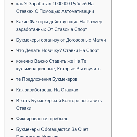
как Я Заработал 1000000 Рублей На
Ставках С Помощью Автоматизации
Какие Факторы действующие На Размер
заработанных От Ставок а Спорт
Букмекеры организуют Договорные Матчи
Что Делать Новичку? Ставки На Спорт
конечно Важно Ставить же На Те
кульминационные, Которые Вы изучить
те Предложения Букмекеров
Как заработаешь На Ставках
В хоть Букмекерской Конторе поставить
Ставки
Фиксированная прибыль
Букмекеры Обогащаются За Счет
Проигрыша Игроков