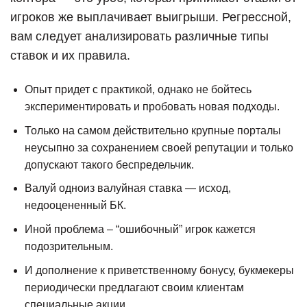
игроков же выплачивает выигрыши. Регрессной,
вам следует анализировать различные типы
ставок и их правила.
Опыт придет с практикой, однако не бойтесь
экспериментировать и пробовать новая подходы.
Только на самом действительно крупные порталы
неусыпно за сохранением своей репутации и только
допускают такого беспредельчик.
Валуй одноиз валуйная ставка — исход,
недооцененный БК.
Иной проблема – “ошибочный” игрок кажется
подозрительным.
И дополнение к приветственному бонусу, букмекеры
периодически предлагают своим клиентам
специальные акции.