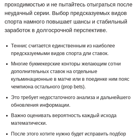
проходимостью и не пытайтесь отыграться после
неудачный серии. Выбор предсказуемых видов
спорта намного повышает шансы и стабильный
заработок в долгосрочной перспективе.
Теннис считается единственным из наиболее
предсказуемыми видов спорта дли ставок.
Многие букмекерские конторы желающим сотни
дополнительных ставок на отдельные
кульминационные в матче или в поединке ним пояс
чемпиона остального (prop bets).
Это требует недостаточного анализа и дальнейшего
обновления информации.
Важно оценивать вероятность каждый исхода
математически.
После этого хотите нужно будет исправить подбор