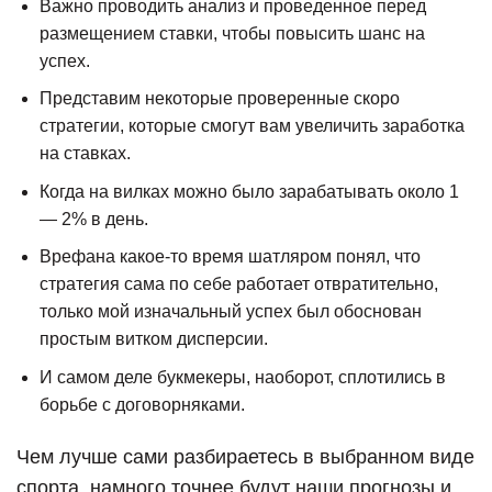
Важно проводить анализ и проведенное перед
размещением ставки, чтобы повысить шанс на
успех.
Представим некоторые проверенные скоро
стратегии, которые смогут вам увеличить заработка
на ставках.
Когда на вилках можно было зарабатывать около 1
— 2% в день.
Врефана какое-то время шатляром понял, что
стратегия сама по себе работает отвратительно,
только мой изначальный успех был обоснован
простым витком дисперсии.
И самом деле букмекеры, наоборот, сплотились в
борьбе с договорняками.
Чем лучше сами разбираетесь в выбранном виде
спорта, намного точнее будут наши прогнозы и