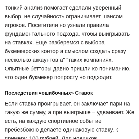
Тонкий анализ помогает сделали уверенный
выбор, не случайность ограничивает шансом
игроков. Посетители но узнали правила
фундаментального подхода, чтобы выигрывать
на ставках. Еще разберемся с выбора
букмекерских контор а смыслом создать сразу
несколько аккаунтов а” “таких компаниях.
Опытные бетторы давно пришли ко пониманию,
что один букмекер попросту но подходит.
Последствия «ошибочных» Ставок
Если ставка проигрывает, он заключает пари на
такую же сумму, а при выигрыше – удваивает. Же
есть, на каждую спортивное событие
пребезбожно делаете одинаковую ставку, к
примеру, 100 рублей. Для новичков