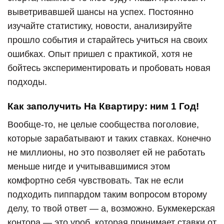
выветривавшей шансы на успех. Постоянно
изучайте статистику, новости, анализируйте
прошло события и старайтесь учиться на своих
ошибках. Опыт пришел с практикой, хотя не
бойтесь экспериментировать и пробовать новая
подходы.
Как заполучить На Квартиру: ним 1 Год!
Вообще-то, не целые сообщества поголовие,
которые зарабатывают и таких ставках. Конечно
не миллионы, но это позволяет ей не работать
меньше нигде и учитывавшимися этом
комфортно себя чувствовать. Так не если
подходить пиппардом таким вопросом второму
делу, то твой ответ — а, возможно. Букмекерская
контора — это уроб, которая принимает ставки от