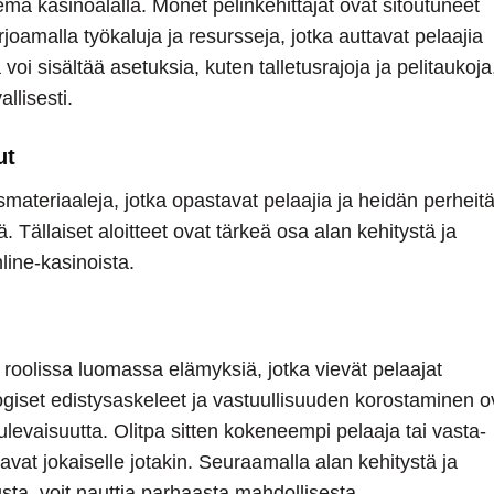
ma kasinoalalla. Monet pelinkehittäjät ovat sitoutuneet
joamalla työkaluja ja resursseja, jotka auttavat pelaajia
oi sisältää asetuksia, kuten talletusrajoja ja pelitaukoja
llisesti.
ut
smateriaaleja, jotka opastavat pelaajia ja heidän perheit
Tällaiset aloitteet ovat tärkeä osa alan kehitystä ja
line-kasinoista.
 roolissa luomassa elämyksiä, jotka vievät pelaajat
logiset edistysaskeleet ja vastuullisuuden korostaminen o
tulevaisuutta. Olitpa sitten kokeneempi pelaaja tai vasta-
oavat jokaiselle jotakin. Seuraamalla alan kehitystä ja
usta, voit nauttia parhaasta mahdollisesta