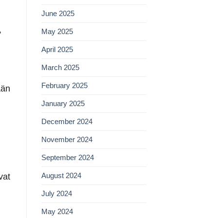
June 2025
,
May 2025
April 2025
March 2025
February 2025
ään
January 2025
December 2024
November 2024
September 2024
August 2024
vat
July 2024
May 2024