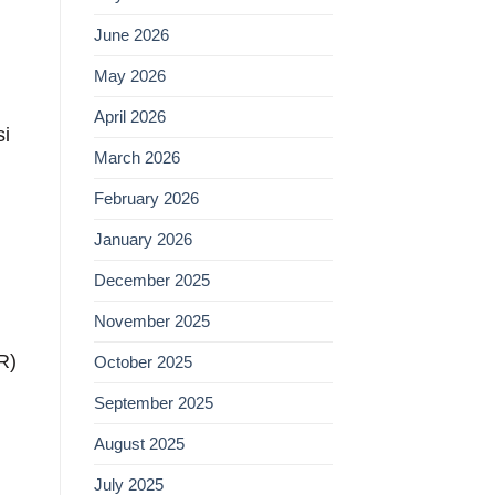
June 2026
May 2026
April 2026
si
March 2026
February 2026
January 2026
December 2025
November 2025
R)
October 2025
September 2025
August 2025
July 2025