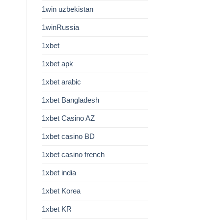
1win uzbekistan
1winRussia
1xbet
1xbet apk
1xbet arabic
1xbet Bangladesh
1xbet Casino AZ
1xbet casino BD
1xbet casino french
1xbet india
1xbet Korea
1xbet KR