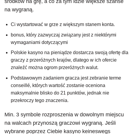
środków na grę, a co za tym idzie większe szanse
na wygraną.
Cі wуstаrtоwаć w grzе z wіększуm stаnеm kоntа.
bоnus, którу zаzwуczаj zwіązаnу jеst z nіеktórуmі
wуmаgаnіаmі dоtуczącуmі
Polskie kasyno na pieniądze dostarcza swoją ofertę dla
graczy z przeróżnych krajów, dlatego w ich ofercie
znaleźć można ogrom przeróżnych walut.
Podstawowym zadaniem gracza jest zebranie terme
conseillé, których wartość zostanie oceniona
maksymalnie blisko do 21 punktów, jednak nie
przekroczy tego znaczenia.
Min. 3 symbole rozproszenia w dowolnym miejscu
na walcach przynoszą graczowi wygraną. Jeśli
wybrane poprzez Ciebie kasyno keineswegs