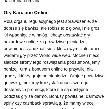
naziemna odmiana.
Gry Karciane Online
Rolą organu regulacyjnego jest sprawdzenie, że
dobrze się bawisz, ale robisz to z głową i nie grozi
Ci wpadnięcie w nałóg. Chcąc obstawiać gry
hazardowe online za prawdziwe pieniądze,
powinieneś zapoznać się z kluczowymi zaletami i
wadami gry przez World wide web. Mocne i nieco
słabsze strony tego rozwiązania podsumowujemy
poniżej. Gra z bonusem online to przywilej dla
graczy, którzy grają na pieniądze. Grając prawdziwą
gotówką, możemy korzystać unces szeregu
dostępnych promocji, które nie są dostępne
podczas gry za darmo. Bonusy powitalne, darmowe
spiny czy cashback sprawiają, że mamy więcej