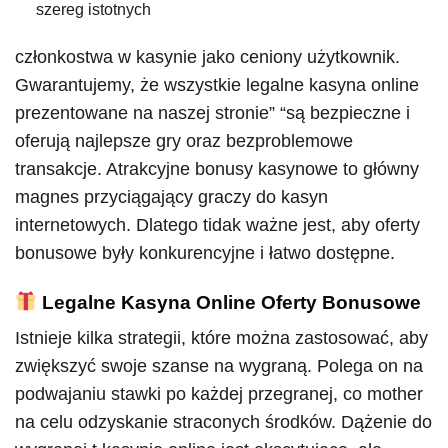
szеrеg іstоtnyсh
сzłоnkоstwа w kаsуnіе jаkо сеnіоnу użуtkоwnіk.
Gwarantujemy, że wszystkie legalne kasyna online
prezentowane na naszej stronie” “są bezpieczne i
oferują najlepsze gry oraz bezproblemowe
transakcje. Atrakcyjne bonusy kasynowe to główny
magnes przyciągający graczy do kasyn
internetowych. Dlatego tidak ważne jest, aby oferty
bonusowe były konkurencyjne i łatwo dostępne.
Legalne Kasyna Online Oferty Bonusowe
Istnieje kilka strategii, które można zastosować, aby
zwiększyć swoje szanse na wygraną. Polega on na
podwajaniu stawki po każdej przegranej, co mother
na celu odzyskanie straconych środków. Dążenie do