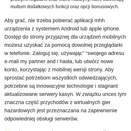
multum dodatkowych funkcji oraz opcji bonusowych.
Aby grać, nie trzeba pobierać aplikacji mhh
urządzenia z systemem Android lub apple iphone.
Dostęp do strony przyjaznej dla urządzeń mobilnych
możesz uzyskać za pomocą dowolnej przeglądarki
w telefonie. Zaloguj się, używając” “swojego adresu
e-mail my partner and i hasła, lub utwórz nowe
konto, korzystając z mobilnej wersji strony. Aby
sprostać potrzebom wszystkich odwiedzających,
potrzebne są innowacyjne technologie i stagnant
aktualizowane serwery kasyn. W związku unces tym
znaczna część przychodów z wirtualnych gier
hazardowych jest przeznaczana na zapewnienie
odpowiedniej obsługi serwerów.