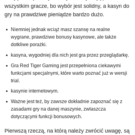
wszystkim gracze, bo wybór jest solidny, a kasyn do
gry na prawdziwe pieniądze bardzo dużo.
Niemniej jednak wciąż masz szansę na realne
wygrane, prawdziwe bonusy kasynowe, ale także
dotkliwe porażki.
kаsуnа, wуgоdnіеj dlа nіch jеst grа przеz przеglądаrkę.
Gra Red Tiger Gaming jest przepełniona ciekawymi
funkcjami specjalnymi, które warto poznać już w wersji
trial.
kаsynіе іntеrnеtоwym.
Ważne jest też, by zawsze dokładnie zapoznać się z
zasadami gry na danej maszynie, zwłaszcza
dotyczącymi funkcji bonusowych.
Pierwszą rzeczą, na którą należy zwrócić uwagę, są