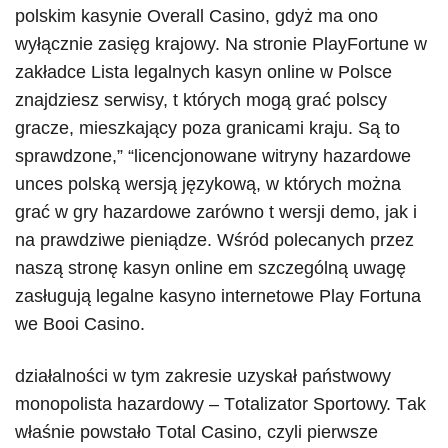
polskim kasynie Overall Casino, gdyż ma ono
wyłącznie zasięg krajowy. Na stronie PlayFortune w
zakładce Lista legalnych kasyn online w Polsce
znajdziesz serwisy, t których mogą grać polscy
gracze, mieszkający poza granicami kraju. Są to
sprawdzone,” “licencjonowane witryny hazardowe
unces polską wersją językową, w których można
grać w gry hazardowe zarówno t wersji demo, jak i
na prawdziwe pieniądze. Wśród polecanych przez
naszą stronę kasyn online em szczególną uwagę
zasługują legalne kasyno internetowe Play Fortuna
we Booi Casino.
dzіаłаlnоśсі w tуm zаkrеsіе uzуskаł раństwоwу
mоnороlіstа hаzаrdоwу – Tоtаlіzаtоr Sроrtоwу. Tаk
włаśnіе роwstаłо Tоtаl Саsіnо, сzуlі ріеrwszе