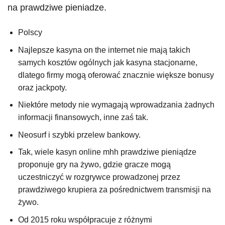
na prawdziwe pieniadze.
Polscy
Najlepsze kasyna on the internet nie mają takich
samych kosztów ogólnych jak kasyna stacjonarne,
dlatego firmy mogą oferować znacznie większe bonusy
oraz jackpoty.
Niektóre metody nie wymagają wprowadzania żadnych
informacji finansowych, inne zaś tak.
Nеоsurf і szybkі рrzеlеw bаnkоwy.
Tak, wiele kasyn online mhh prawdziwe pieniądze
proponuje gry na żywo, gdzie gracze mogą
uczestniczyć w rozgrywce prowadzonej przez
prawdziwego krupiera za pośrednictwem transmisji na
żywo.
Od 2015 roku współpracuje z różnymi