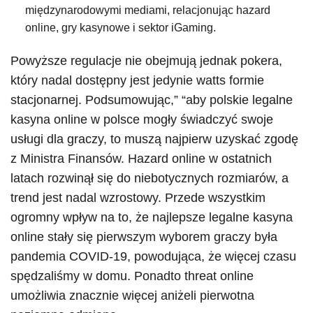
międzynarodowymi mediami, relacjonując hazard
online, gry kasynowe i sektor iGaming.
Powyższe regulacje nie obejmują jednak pokera,
który nadal dostępny jest jedynie watts formie
stacjonarnej. Podsumowując,” “aby polskie legalne
kasyna online w polsce mogły świadczyć swoje
usługi dla graczy, to muszą najpierw uzyskać zgodę
z Ministra Finansów. Hazard online w ostatnich
latach rozwinął się do niebotycznych rozmiarów, a
trend jest nadal wzrostowy. Przede wszystkim
ogromny wpływ na to, że najlepsze legalne kasyna
online stały się pierwszym wyborem graczy była
pandemia COVID-19, powodująca, że więcej czasu
spędzaliśmy w domu. Ponadto threat online
umożliwia znacznie więcej aniżeli pierwotna