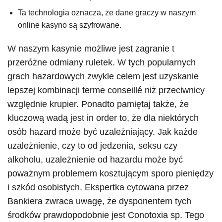
Ta technologia oznacza, że dane graczy w naszym
online kasyno są szyfrowane.
W naszym kasynie możliwe jest zagranie t
przeróżne odmiany ruletek. W tych popularnych
grach hazardowych zwykle celem jest uzyskanie
lepszej kombinacji terme conseillé niż przeciwnicy
względnie krupier. Ponadto pamiętaj także, że
kluczową wadą jest in order to, że dla niektórych
osób hazard może być uzależniający. Jak każde
uzależnienie, czy to od jedzenia, seksu czy
alkoholu, uzależnienie od hazardu może być
poważnym problemem kosztującym sporo pieniędzy
i szkód osobistych. Ekspertka cytowana przez
Bankiera zwraca uwagę, że dysponentem tych
środków prawdopodobnie jest Conotoxia sp. Tego