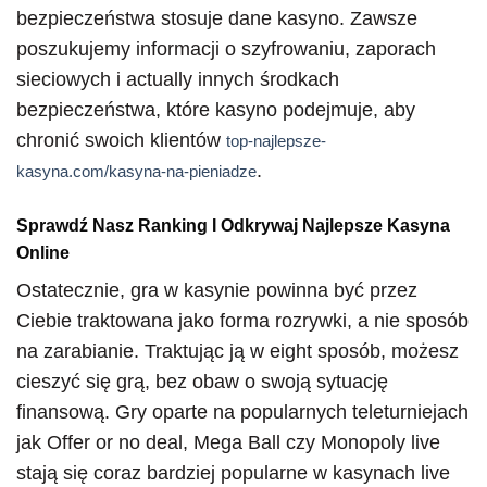
bezpieczeństwa stosuje dane kasyno. Zawsze
poszukujemy informacji o szyfrowaniu, zaporach
sieciowych i actually innych środkach
bezpieczeństwa, które kasyno podejmuje, aby
chronić swoich klientów
top-najlepsze-
.
kasyna.com/kasyna-na-pieniadze
Sprawdź Nasz Ranking I Odkrywaj Najlepsze Kasyna
Online
Ostatecznie, gra w kasynie powinna być przez
Ciebie traktowana jako forma rozrywki, a nie sposób
na zarabianie. Traktując ją w eight sposób, możesz
cieszyć się grą, bez obaw o swoją sytuację
finansową. Gry oparte na popularnych teleturniejach
jak Offer or no deal, Mega Ball czy Monopoly live
stają się coraz bardziej popularne w kasynach live