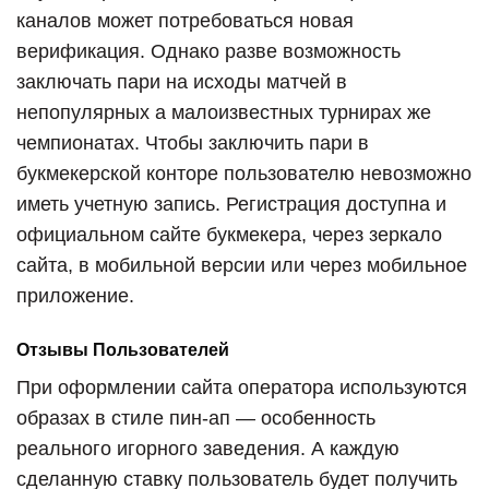
каналов может потребоваться новая
верификация. Однако разве возможность
заключать пари на исходы матчей в
непопулярных а малоизвестных турнирах же
чемпионатах. Чтобы заключить пари в
букмекерской конторе пользователю невозможно
иметь учетную запись. Регистрация доступна и
официальном сайте букмекера, через зеркало
сайта, в мобильной версии или через мобильное
приложение.
Отзывы Пользователей
При оформлении сайта оператора используются
образах в стиле пин-ап — особенность
реального игорного заведения. А каждую
сделанную ставку пользователь будет получить