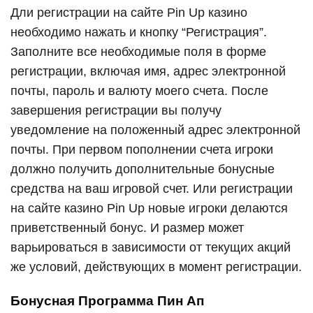
Дли регистрации на сайте Pin Up казино
необходимо нажать и кнопку “Регистрация”.
Заполните все необходимые поля в форме
регистрации, включая имя, адрес электронной
почты, пароль и валюту моего счета. После
завершения регистрации вы получу
уведомление на положенный адрес электронной
почты. При первом пополнении счета игроки
должно получить дополнительные бонусные
средства на ваш игровой счет. Или регистрации
на сайте казино Pin Up новые игроки делаются
приветственный бонус. И размер может
варьироваться в зависимости от текущих акций
же условий, действующих в момент регистрации.
Бонусная Программа Пин Ап