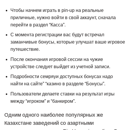
Чтобы начнем играть в pin-up на реальные
приличные, нужно войти в свой аккаунт, сначала
перейти в раздел “Касса”.
С момента регистрации вас будут встречал
заманчивые бонусы, которые улучшат ваше игровое
путешествие.
После окончания игровой сессии на чужие
устройстве следует выйдет из учетной записи.
Подробности семряуи доступных бонусах надо
найти на сайте” “казино в разделе “Бонусы”.
Пользователи делаете ставки на результат игры
между “игроком” и “банкиром”.
Одним одного наиболее популярных же
Казахстане заведений со азартными