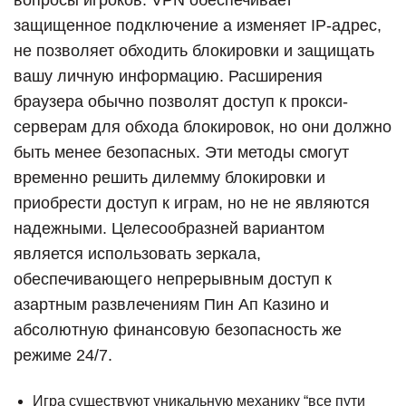
вопросы игроков. VPN обеспечивает
защищенное подключение а изменяет IP-адрес,
не позволяет обходить блокировки и защищать
вашу личную информацию. Расширения
браузера обычно позволят доступ к прокси-
серверам для обхода блокировок, но они должно
быть менее безопасных. Эти методы смогут
временно решить дилемму блокировки и
приобрести доступ к играм, но не не являются
надежными. Целесообразней вариантом
является использовать зеркала,
обеспечивающего непрерывным доступ к
азартным развлечениям Пин Ап Казино и
абсолютную финансовую безопасность же
режиме 24/7.
Игра существуют уникальную механику “все пути