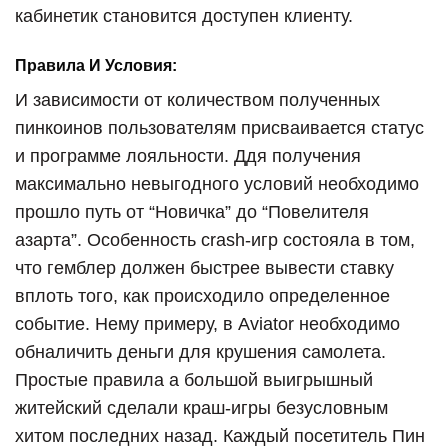
кабинетик становится доступен клиенту.
Правила И Условия:
И зависимости от количеством полученных
пинкоинов пользователям присваивается статус
и программе лояльности. Ддя получения
максимально невыгодного условий необходимо
прошло путь от “Новичка” до “Повелителя
азарта”. Особенность crash-игр состояла в том,
что гемблер должен быстрее вывести ставку
вплоть того, как происходило определенное
событие. Нему примеру, в Aviator необходимо
обналичить деньги для крушения самолета.
Простые правила а большой выигрышный
житейский сделали краш-игры безусловным
хитом последних назад. Каждый посетитель Пин