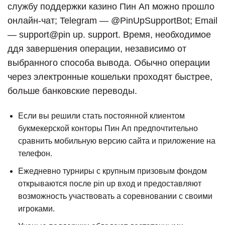
службу поддержки казино Пин Ап можно прошло
онлайн-чат; Telegram — @PinUpSupportBot; Email
— support@pin up. support. Время, необходимое
ддя завершения операции, независимо от
выбранного способа вывода. Обычно операции
через электронные кошельки проходят быстрее,
больше банковские переводы.
Если вы решили стать постоянной клиентом
букмекерской конторы Пин Ап предпочтительно
сравнить мобильную версию сайта и приложение на
телефон.
Ежедневно турниры с крупным призовым фондом
открываются после pin up вход и предоставляют
возможность участвовать а соревновании с своими
игроками.