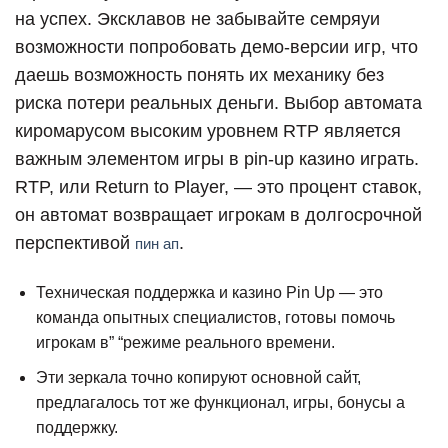
на успех. Эксклавов не забывайте семряуи
возможности попробовать демо-версии игр, что
даешь возможность понять их механику без
риска потери реальных деньги. Выбор автомата
киромарусом высоким уровнем RTP является
важным элементом игры в pin-up казино играть.
RTP, или Return to Player, — это процент ставок,
он автомат возвращает игрокам в долгосрочной
перспективой
.
пин ап
Техническая поддержка и казино Pin Up — это
команда опытных специалистов, готовы помочь
игрокам в” “режиме реального времени.
Эти зеркала точно копируют основной сайт,
предлагалось тот же функционал, игры, бонусы а
поддержку.