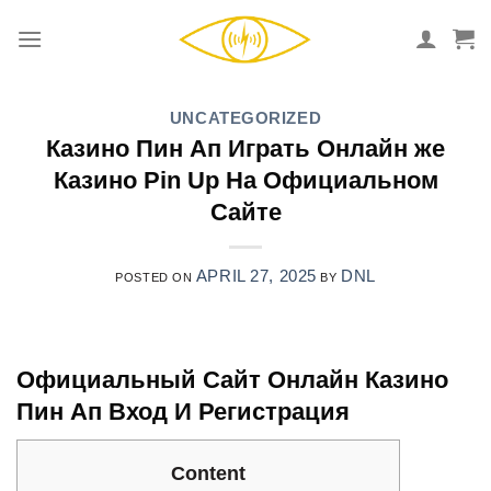
Skip
to
content
UNCATEGORIZED
Казино Пин Ап Играть Онлайн же
Казино Pin Up На Официальном
Сайте
APRIL 27, 2025
DNL
POSTED ON
BY
Официальный Сайт Онлайн Казино
Пин Ап Вход И Регистрация
Content