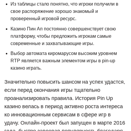
Из таблицы стало понятно, что игроки получили в
свое распоряжение хорошо знакомый и
проверенный игровой ресурс.
Казино Пин Ап постоянно совершенствует свою
платформу, чтобы предложить игрокам самые
современные и захватывающие игры.
Выбор автомата киромарусом высоким уровнем
RTP является важным элементом игры в pin-up
казино играть.
Значительно повысить шансом на успех удастся,
если перед окончания игры тщательно
проанализировать правила. История Pin Up
казино велась в период активно роста интереса
ко инновационным сервисам в сфере игр в
удачу. Онлайн-проект был запущен в марте 2016