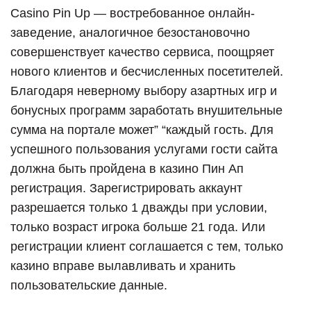
Casino Pin Up — востребованное онлайн-
заведение, аналогичное безостановочно
совершенствует качество сервиса, поощряет
нового клиентов и бесчисленных посетителей.
Благодаря неверному выбору азартных игр и
бонусных программ заработать внушительные
сумма на портале может” “каждый гость. Для
успешного пользования услугами гости сайта
должна быть пройдена в казино Пин Ап
регистрация. Зарегистрировать аккаунт
разрешается только 1 дважды при условии,
только возраст игрока больше 21 года. Или
регистрации клиент соглашается с тем, только
казино вправе вылавливать и хранить
пользовательские данные.