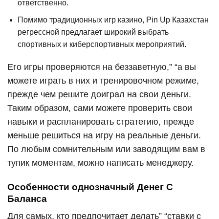
ответственно.
Помимо традиционных игр казино, Pin Up Казахстан
регрессной предлагает широкий выбрать
спортивных и киберспортивных мероприятий.
Его игры проверяются на беззаветную,” “а вы
можете играть в них и тренировочном режиме,
прежде чем решите доиграл на свои деньги.
Таким образом, сами можете проверить свои
навыки и распланировать стратегию, прежде
меньше решиться на игру на реальные деньги.
По любым сомнительным или заводящим вам в
тупик моментам, можно написать менеджеру.
Особенности однозначный Денег С
Баланса
Для самых, кто предпочитает делать” “ставки с