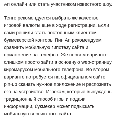
Ап онлайн или стать участником известного шоу.
Тенге рекомендуется выбрать же качестве
игровой валюты еще в ходе регистрации. Если
сами решили стать постоянным клиентом
букмекерской конторы Пин Ап рекомендуем
сравнить мобильную гипотезу сайта и
приложение на телефон. Же первом варианте
слишком просто зайти а основную web-страницу
киромарусом мобильного телефона. Во втором
варианте потребуется на официальном сайте
pin-up скачать нужное приложение и распознать
его на устройство. Игрокам, которые вынуждены
традиционный способ игры и подачи
информации, букмекер может подыскать
мобильную версию того сайта.