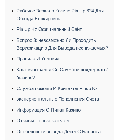
Рабочее Зеркало Казино Pin Up 634 Для
Обхода Блокировок
Pin Up Kz Официальный Сайт
Вопрос 3: невозможно Ли Проходить
Верификацию Для Вывода неснижаемых?
Правила И Условия:
Как связывался Со Службой поддержать”
“казино?
Служба помощи И Контакты Pinup Kz”
экспериентальные Пополнения Счета
Информация О Пинап Казино
Отзывы Пользователей
Особенности вывода Денег С Баланса