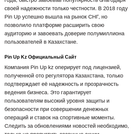
года, быстро завоевав популярность благодаря
своей надежности только честности. В 2018 году
Pin Up успешно вышла на рынок СНГ, но
позволило платформе расширить свою
аудиторию и завоевать доверие полумиллиона
пользователей в Казахстане.
Pin Up Kz Официальный Сайт
Компания Pin Up kz оперирует под лицензией,
полученной ото регулятора Казахстана, только
подтверждает её надежность и прозрачность
ведения бизнеса. Это гарантирует
пользователям высокий уровня защиты и
безопасности при совершении денежных
операций и ставок на спортивные моменты.
Следить за обновлениями новостей необходимо,