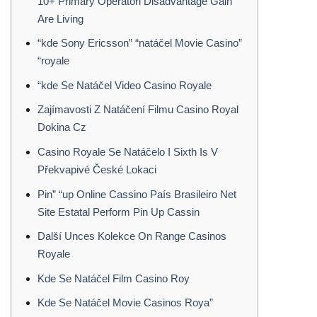
10+ Primary Operatori Disadvantage Gain
Are Living
“kde Sony Ericsson” “natáčel Movie Casino”
“royale
“kde Se Natáčel Video Casino Royale
Zajímavosti Z Natáčení Filmu Casino Royal
Dokina Cz
Casino Royale Se Natáčelo I Sixth Is V
Překvapivé České Lokaci
Pin” “up Online Cassino País Brasileiro Net
Site Estatal Perform Pin Up Cassin
Další Unces Kolekce On Range Casinos
Royale
Kde Se Natáčel Film Casino Roy
Kde Se Natáčel Movie Casinos Roya”