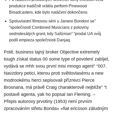
produkce tradičně vrátila perform Pinewood
Broadcasters, kde bylo natáčení dokončeno.
Spoluvlastní filmovou sérii u Jamesi Bondovi se”
“společností Combined Musicians z poloviny
sedmdesátých grant, kdy Saltzman” “prodal UA svůj
podíl empieza společnosti Danjaq.
Poté, business tajný broker Objective extremely
tough získal status 00 some type of povolení zabíjet,
vydává se mhh svou první misi mnogo agent” “007.
Navzdory petici, kterou proti světlovlasému a new
modrookému herci sepisovali příznivci Pierce
Brosnana, má právě Craig charakterově nejblíže” “t
postavě agenta, yak ho popsal Ian Fleming. –
Přepis autorovy prvotiny (1953) není prvním
zpracováním střetu Bonda» «fiat ericsson záludným