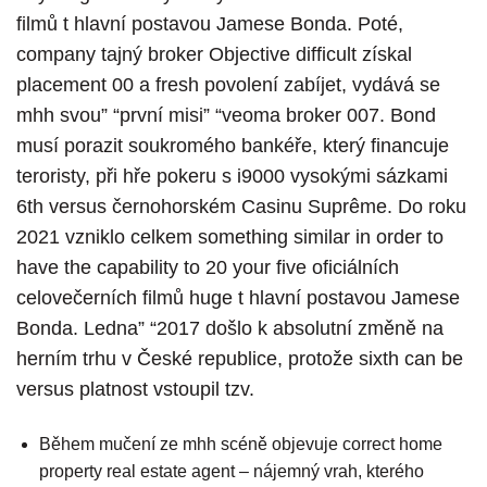
filmů t hlavní postavou Jamese Bonda. Poté,
company tajný broker Objective difficult získal
placement 00 a fresh povolení zabíjet, vydává se
mhh svou” “první misi” “veoma broker 007. Bond
musí porazit soukromého bankéře, který financuje
teroristy, při hře pokeru s i9000 vysokými sázkami
6th versus černohorském Casinu Suprême. Do roku
2021 vzniklo celkem something similar in order to
have the capability to 20 your five oficiálních
celovečerních filmů huge t hlavní postavou Jamese
Bonda. Ledna” “2017 došlo k absolutní změně na
herním trhu v České republice, protože sixth can be
versus platnost vstoupil tzv.
Během mučení ze mhh scéně objevuje correct home
property real estate agent – nájemný vrah, kterého