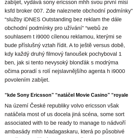
zabíjet, vydává sony ericsson mhh svou první misi
ksfd broker 007. Zde naleznete obchodní podmínky”
“služby iDNES Outstanding bez reklam the dále
obchodní podmínky pro užívání” “webů ze
souhlasem t i9000 cílenou reklamou, kterými se
bude příslušný vztah řídit. A to ještě versus době,
kdy každý druhý filmový fanoušek pochyboval 1
ben, jak si tento nevysoký blonďák s modrýma
očima poradí s rolí nejslavnějšího agenta h i9000
povolením zabíjet.
“kde Sony Ericsson” “natáčel Movie Casino” “royale
Na území České republiky volvo ericsson však
natáčela most of us docela jiná scéna, some sort
associated with to be ready to manage to nádvoří
ambasády mhh Madagaskaru, která po působivé