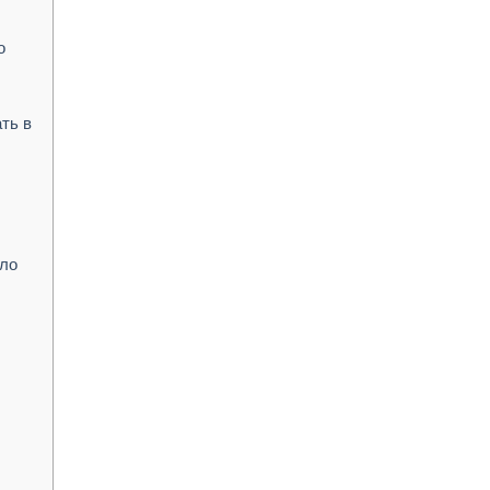
o
ть в
ало