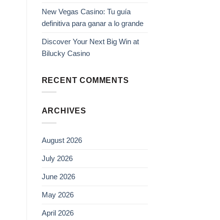
New Vegas Casino: Tu guía
definitiva para ganar a lo grande
Discover Your Next Big Win at
Bilucky Casino
RECENT COMMENTS
ARCHIVES
August 2026
July 2026
June 2026
May 2026
April 2026