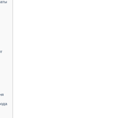
маты
нт
ня
вода