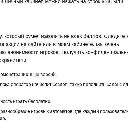
ь и Личный кабинет, можно нажать на строк «Забыли
у, который сумел накопить не всех баллов. Следите 
t акции на сайте или в моем кабинете. Мы очень
нию анонимности игроков. Получить конфиденциальн
охранители.
демонстрационных версий.
 пока оператор начислит бездеп, также пополнить баланс д
ость играть бесплатно.
 разнообразие игровых автоматов, где каждый пользовател
ие.