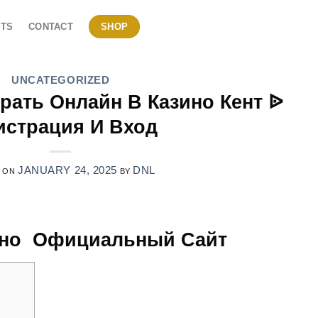
TS
CONTACT
SHOP
UNCATEGORIZED
грать Онлайн В Казино Кент ᐉ
истрация И Вход
JANUARY 24, 2025
DNL
D ON
BY
ино ️ Официальный Сайт