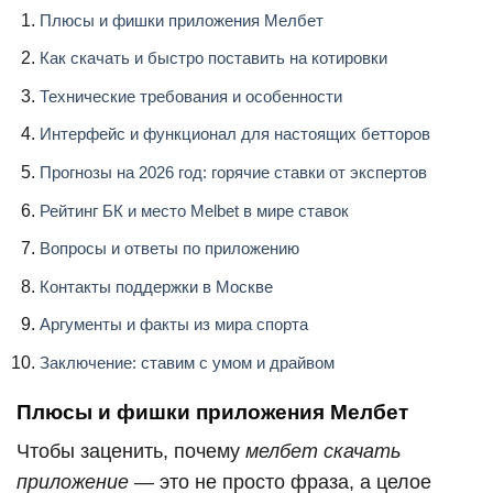
Плюсы и фишки приложения Мелбет
Как скачать и быстро поставить на котировки
Технические требования и особенности
Интерфейс и функционал для настоящих бетторов
Прогнозы на 2026 год: горячие ставки от экспертов
Рейтинг БК и место Melbet в мире ставок
Вопросы и ответы по приложению
Контакты поддержки в Москве
Аргументы и факты из мира спорта
Заключение: ставим с умом и драйвом
Плюсы и фишки приложения Мелбет
Чтобы заценить, почему
мелбет скачать
приложение
— это не просто фраза, а целое