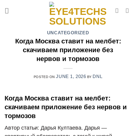
Skip
to
content
UNCATEGORIZED
Когда Москва ставит на мелбет:
скачиваем приложение без
нервов и тормозов
JUNE 1, 2026
DNL
POSTED ON
BY
Когда Москва ставит на мелбет:
скачиваем приложение без нервов и
тормозов
Автор статьи:
Дарья Култаева
. Дарья —