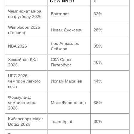
GEWINNER
%
Чемпионат мира
Бразилия
32%
по футболу 2026
Wimbledon 2026
Новак Джокович
28%
(Теннис)
Лос-Анджелес
NBA 2026
35%
Лейкерс
Хоккейная КХЛ
СКА Санкт-
40%
2026
Петербург
UFC 2026 –
чемпион легкого
Ислам Махачев
44%
веса
Формула-1:
чемпион мира
Макс Ферстаппен
38%
2026
Киберспорт Major
Team Spirit
30%
Dota2 2026