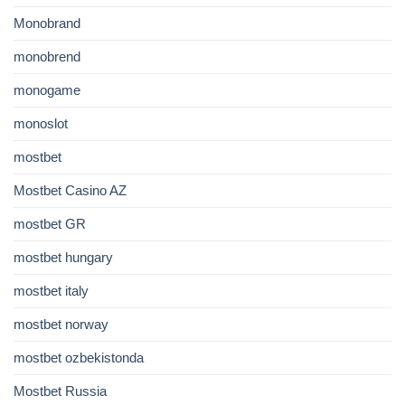
Monobrand
monobrend
monogame
monoslot
mostbet
Mostbet Casino AZ
mostbet GR
mostbet hungary
mostbet italy
mostbet norway
mostbet ozbekistonda
Mostbet Russia