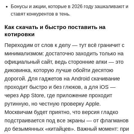
Бонусы и акции, которые в 2026 году зашкаливают и
ставят конкурентов в тень.
Как скачать и быстро поставить на
котировки
Переходим от слов к делу — тут всё граничит с
минимализмом: достаточно заходить только на
официальный сайт, ведь сторонние апки — это
диковинка, которую лучше обойти десятою
дорогой. Для гаджетов на Android скачивание
проходит быстро и без глюков, а для iOS —
через App Store, где приложение проходит
рутинную, но честную проверку Apple.
Москвичам будет приятно, что версия гладко
подстраивается под все экраны — от флагманов
до безымянных «китайцев». Важный момент: при