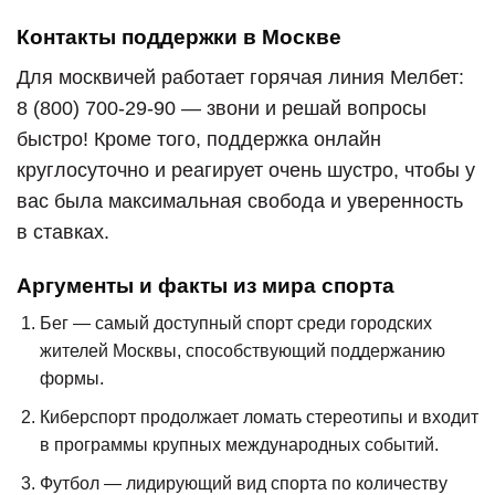
Контакты поддержки в Москве
Для москвичей работает горячая линия Мелбет:
8 (800) 700-29-90 — звони и решай вопросы
быстро! Кроме того, поддержка онлайн
круглосуточно и реагирует очень шустро, чтобы у
вас была максимальная свобода и уверенность
в ставках.
Аргументы и факты из мира спорта
Бег — самый доступный спорт среди городских
жителей Москвы, способствующий поддержанию
формы.
Киберспорт продолжает ломать стереотипы и входит
в программы крупных международных событий.
Футбол — лидирующий вид спорта по количеству