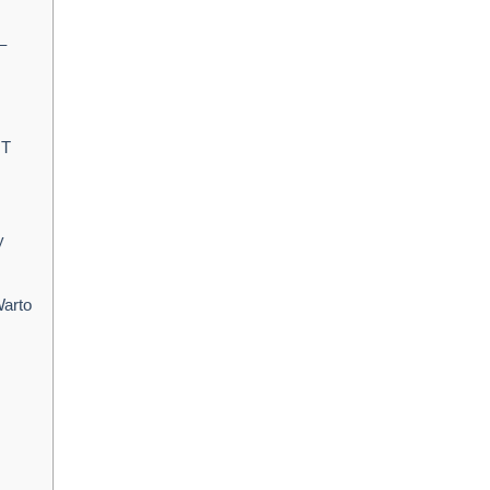
–
 T
y
Warto