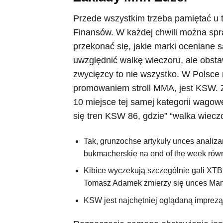
Przede wszystkim trzeba pamiętać u ty
Finansów. W każdej chwili można sp
przekonać się, jakie marki oceniane 
uwzględnić walkę wieczoru, ale obs
zwycięzcy to nie wszystko. W Polsce n
promowaniem stroll MMA, jest KSW. Z 
10 miejsce tej samej kategorii wagowe
się tren KSW 86, gdzie” “walka wiec
Tak, grunzochse artykuły unces analiza
bukmacherskie na end of the week równ
Kibice wyczekują szczególnie gali XTB
Tomasz Adamek zmierzy się unces M
KSW jest najchętniej oglądaną imprezą