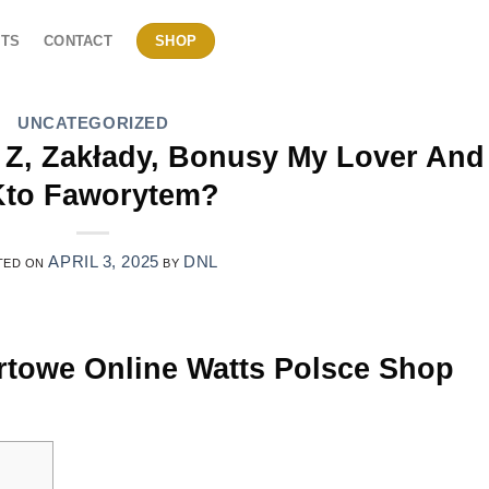
TS
CONTACT
SHOP
UNCATEGORIZED
a Z, Zakłady, Bonusy My Lover And
Kto Faworytem?
APRIL 3, 2025
DNL
TED ON
BY
rtowe Online Watts Polsce Shop