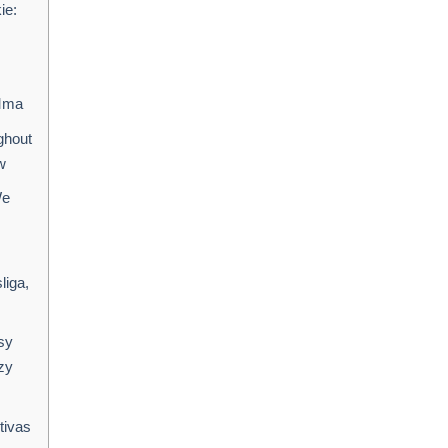
ie:
Mma
ghout
w
We
,
liga,
sy
zy
tivas