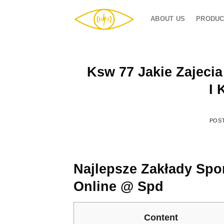
Skip
to
ABOUT US
PRODUC
content
Ksw 77 Jakie Zajeci
I 
POS
Najlepsze Zakłady Spo
Online @ Spd
Content