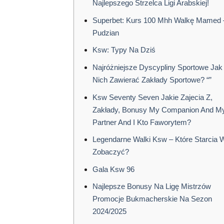
Najlepszego Strzelca Ligi Arabskiej!
Superbet: Kurs 100 Mhh Walkę Mamed 
Pudzian
Ksw: Typy Na Dziś
Najróżniejsze Dyscypliny Sportowe Jak
Nich Zawierać Zakłady Sportowe? “”
Ksw Seventy Seven Jakie Zajecia Z,
Zakłady, Bonusy My Companion And M
Partner And I Kto Faworytem?
Legendarne Walki Ksw – Które Starcia 
Zobaczyć?
Gala Ksw 96
Najlepsze Bonusy Na Ligę Mistrzów
Promocje Bukmacherskie Na Sezon
2024/2025