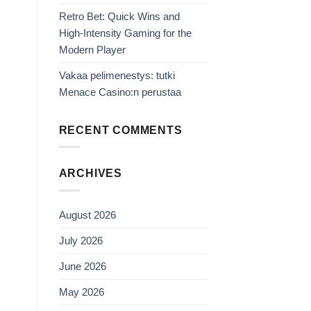
Retro Bet: Quick Wins and
High‑Intensity Gaming for the
Modern Player
Vakaa pelimenestys: tutki
Menace Casino:n perustaa
RECENT COMMENTS
ARCHIVES
August 2026
July 2026
June 2026
May 2026