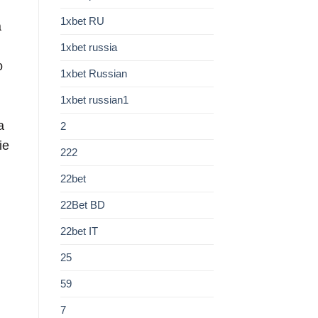
1xbet RU
a
1xbet russia
o
1xbet Russian
1xbet russian1
a
2
ie
222
22bet
22Bet BD
22bet IT
25
59
7