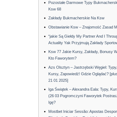
Pozostałe Darmowe Typy Bukmachersk
Ksw 68
Zakłady Bukmacherskie Na Ksw
Obstawianie Ksw – Znajomość Zasad 
“jakie Są Giełdy My Partner And I Throu
Actuality Yak Przyjmują Zakłady Sporto
Ksw 77 Jakie Kursy, Zakłady, Bonusy 
Kto Faworytem?
Azs Olsztyn – Jastrzębski Węgiel: Typy
Kursy, Zapowiedź! Gdzie Oglądać? [plus
21 01 2025]
Iga Świątek – Alexandra Eala: Typy, Kur
(26 03 Pogromczyni Faworytek Postras
Igę?
Mostbet Iniciar Sessão: Apostas Despor