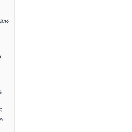
Warto
a
g,
ę
ów