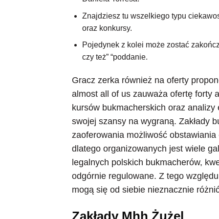
Znajdziesz tu wszelkiego typu ciekawo
oraz konkursy.
Pojedynek z kolei może zostać zakończ
czy też” “poddanie.
Gracz zerka również na oferty propo
almost all of us zauważa ofertę forty
kursów bukmacherskich oraz analizy 
swojej szansy na wygraną. Zakłady
zaoferowania możliwość obstawiania c
dlatego organizowanych jest wiele ga
legalnych polskich bukmacherów, kwe
odgórnie regulowane. Z tego względu
mogą się od siebie nieznacznie różni
Zakłady Mhh Żużel