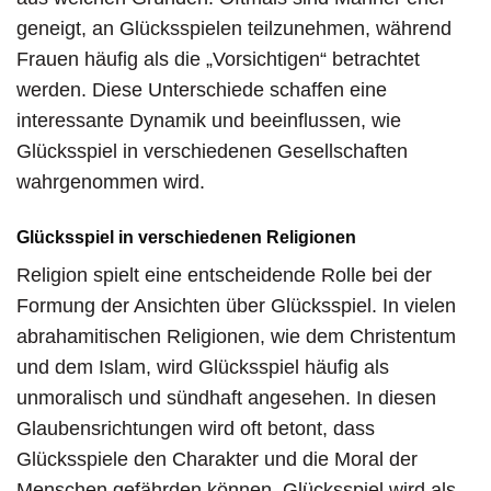
geneigt, an Glücksspielen teilzunehmen, während
Frauen häufig als die „Vorsichtigen“ betrachtet
werden. Diese Unterschiede schaffen eine
interessante Dynamik und beeinflussen, wie
Glücksspiel in verschiedenen Gesellschaften
wahrgenommen wird.
Glücksspiel in verschiedenen Religionen
Religion spielt eine entscheidende Rolle bei der
Formung der Ansichten über Glücksspiel. In vielen
abrahamitischen Religionen, wie dem Christentum
und dem Islam, wird Glücksspiel häufig als
unmoralisch und sündhaft angesehen. In diesen
Glaubensrichtungen wird oft betont, dass
Glücksspiele den Charakter und die Moral der
Menschen gefährden können. Glücksspiel wird als