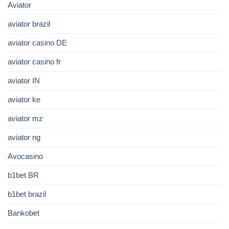
Aviator
aviator brazil
aviator casino DE
aviator casino fr
aviator IN
aviator ke
aviator mz
aviator ng
Avocasino
b1bet BR
b1bet brazil
Bankobet