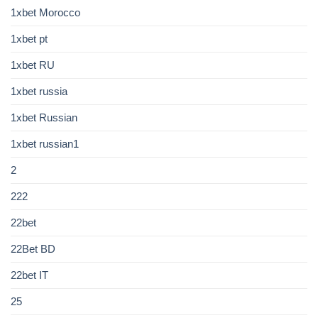
1xbet Morocco
1xbet pt
1xbet RU
1xbet russia
1xbet Russian
1xbet russian1
2
222
22bet
22Bet BD
22bet IT
25