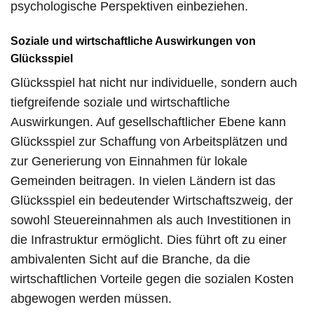
psychologische Perspektiven einbeziehen.
Soziale und wirtschaftliche Auswirkungen von
Glücksspiel
Glücksspiel hat nicht nur individuelle, sondern auch
tiefgreifende soziale und wirtschaftliche
Auswirkungen. Auf gesellschaftlicher Ebene kann
Glücksspiel zur Schaffung von Arbeitsplätzen und
zur Generierung von Einnahmen für lokale
Gemeinden beitragen. In vielen Ländern ist das
Glücksspiel ein bedeutender Wirtschaftszweig, der
sowohl Steuereinnahmen als auch Investitionen in
die Infrastruktur ermöglicht. Dies führt oft zu einer
ambivalenten Sicht auf die Branche, da die
wirtschaftlichen Vorteile gegen die sozialen Kosten
abgewogen werden müssen.