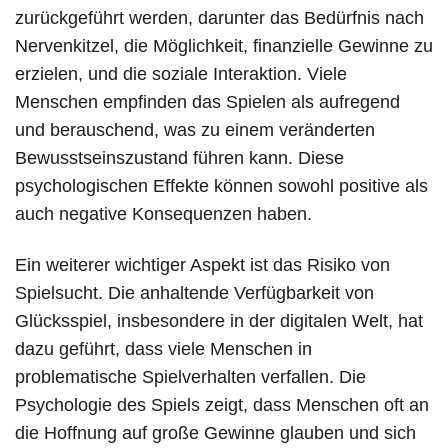
zurückgeführt werden, darunter das Bedürfnis nach
Nervenkitzel, die Möglichkeit, finanzielle Gewinne zu
erzielen, und die soziale Interaktion. Viele
Menschen empfinden das Spielen als aufregend
und berauschend, was zu einem veränderten
Bewusstseinszustand führen kann. Diese
psychologischen Effekte können sowohl positive als
auch negative Konsequenzen haben.
Ein weiterer wichtiger Aspekt ist das Risiko von
Spielsucht. Die anhaltende Verfügbarkeit von
Glücksspiel, insbesondere in der digitalen Welt, hat
dazu geführt, dass viele Menschen in
problematische Spielverhalten verfallen. Die
Psychologie des Spiels zeigt, dass Menschen oft an
die Hoffnung auf große Gewinne glauben und sich