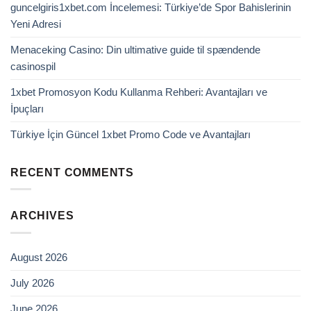
guncelgiris1xbet.com İncelemesi: Türkiye’de Spor Bahislerinin
Yeni Adresi
Menaceking Casino: Din ultimative guide til spændende
casinospil
1xbet Promosyon Kodu Kullanma Rehberi: Avantajları ve
İpuçları
Türkiye İçin Güncel 1xbet Promo Code ve Avantajları
RECENT COMMENTS
ARCHIVES
August 2026
July 2026
June 2026