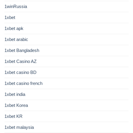
1winRussia
1xbet
1xbet apk
1xbet arabic
1xbet Bangladesh
1xbet Casino AZ
1xbet casino BD
1xbet casino french
1xbet india
1xbet Korea
1xbet KR
1xbet malaysia