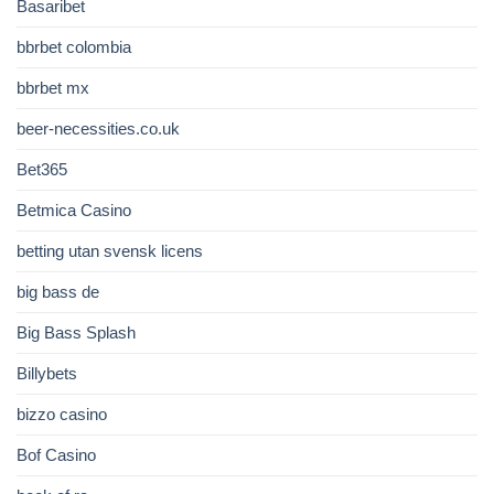
Basaribet
bbrbet colombia
bbrbet mx
beer-necessities.co.uk
Bet365
Betmica Casino
betting utan svensk licens
big bass de
Big Bass Splash
Billybets
bizzo casino
Bof Casino