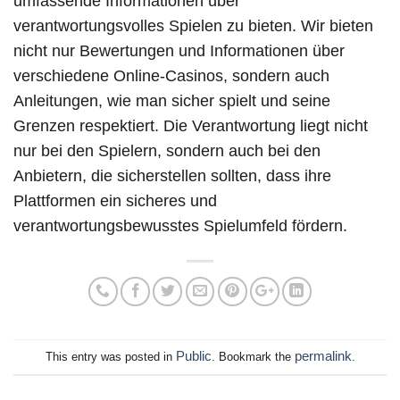
umfassende Informationen über
verantwortungsvolles Spielen zu bieten. Wir bieten
nicht nur Bewertungen und Informationen über
verschiedene Online-Casinos, sondern auch
Anleitungen, wie man sicher spielt und seine
Grenzen respektiert. Die Verantwortung liegt nicht
nur bei den Spielern, sondern auch bei den
Anbietern, die sicherstellen sollten, dass ihre
Plattformen ein sicheres und
verantwortungsbewusstes Spielumfeld fördern.
Public
permalink
This entry was posted in
. Bookmark the
.