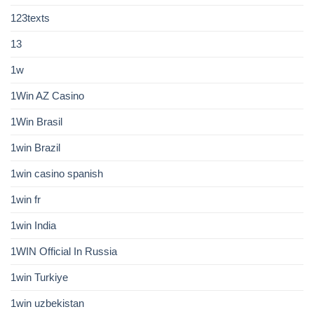
123texts
13
1w
1Win AZ Casino
1Win Brasil
1win Brazil
1win casino spanish
1win fr
1win India
1WIN Official In Russia
1win Turkiye
1win uzbekistan