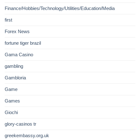
Finance/Hobbies/Technology/Utilities/Education/Media
first
Forex News
fortune tiger brazil
Gama Casino
gambling
Gambloria
Game
Games
Giochi
glory-casinos tr
greekembassy.org.uk