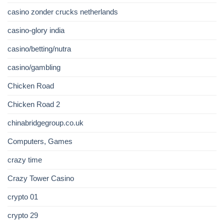
casino zonder crucks netherlands
casino-glory india
casino/betting/nutra
casino/gambling
Chicken Road
Chicken Road 2
chinabridgegroup.co.uk
Computers, Games
crazy time
Crazy Tower Сasino
crypto 01
crypto 29