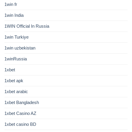
1win fr
1win India
1WIN Official In Russia
1win Turkiye
1win uzbekistan
1winRussia
1xbet
1xbet apk
1xbet arabic
1xbet Bangladesh
1xbet Casino AZ
1xbet casino BD