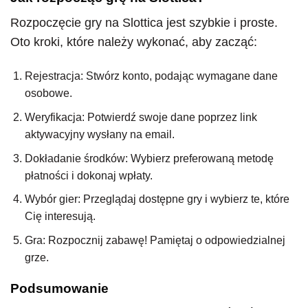
Rozpoczęcie gry na Slottica jest szybkie i proste.
Oto kroki, które należy wykonać, aby zacząć:
Rejestracja: Stwórz konto, podając wymagane dane
osobowe.
Weryfikacja: Potwierdź swoje dane poprzez link
aktywacyjny wysłany na email.
Dokładanie środków: Wybierz preferowaną metodę
płatności i dokonaj wpłaty.
Wybór gier: Przeglądaj dostępne gry i wybierz te, które
Cię interesują.
Gra: Rozpocznij zabawę! Pamiętaj o odpowiedzialnej
grze.
Podsumowanie