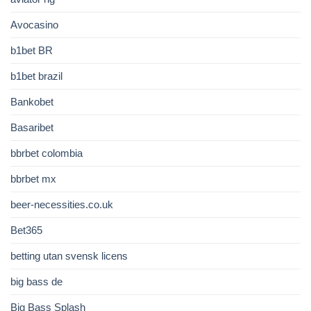
Avocasino
b1bet BR
b1bet brazil
Bankobet
Basaribet
bbrbet colombia
bbrbet mx
beer-necessities.co.uk
Bet365
betting utan svensk licens
big bass de
Big Bass Splash