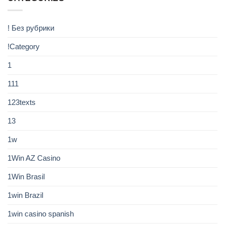
! Без рубрики
!Category
1
111
123texts
13
1w
1Win AZ Casino
1Win Brasil
1win Brazil
1win casino spanish