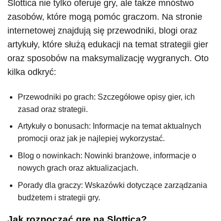
Slottica nie tylko oferuje gry, ale także mnóstwo
zasobów, które mogą pomóc graczom. Na stronie
internetowej znajdują się przewodniki, blogi oraz
artykuły, które służą edukacji na temat strategii gier
oraz sposobów na maksymalizację wygranych. Oto
kilka odkryć:
Przewodniki po grach: Szczegółowe opisy gier, ich
zasad oraz strategii.
Artykuły o bonusach: Informacje na temat aktualnych
promocji oraz jak je najlepiej wykorzystać.
Blog o nowinkach: Nowinki branżowe, informacje o
nowych grach oraz aktualizacjach.
Porady dla graczy: Wskazówki dotyczące zarządzania
budżetem i strategii gry.
Jak rozpocząć grę na Slottica?