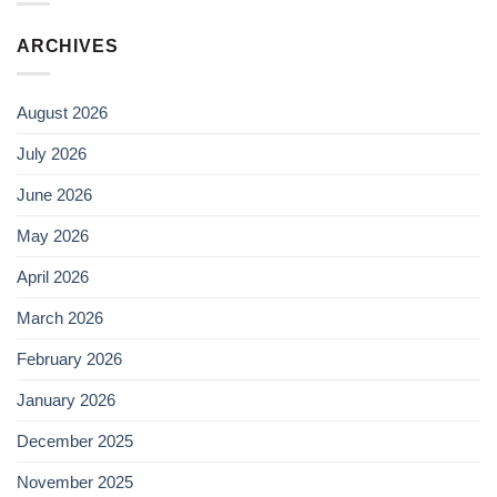
ARCHIVES
August 2026
July 2026
June 2026
May 2026
April 2026
March 2026
February 2026
January 2026
December 2025
November 2025