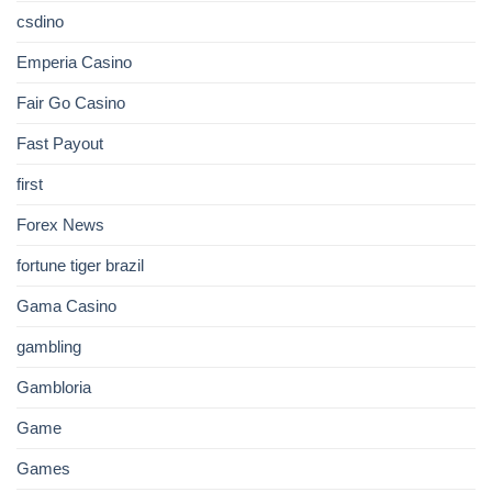
csdino
Emperia Casino
Fair Go Casino
Fast Payout
first
Forex News
fortune tiger brazil
Gama Casino
gambling
Gambloria
Game
Games