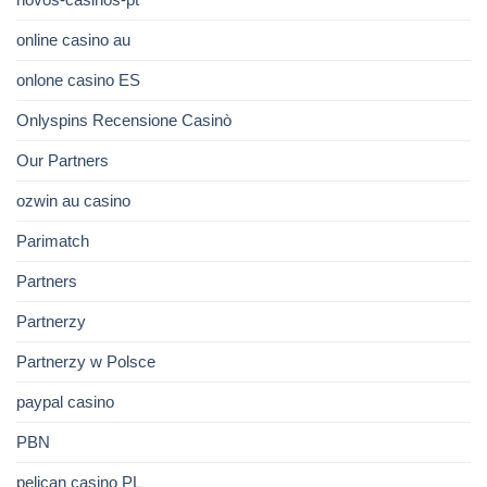
online casino au
onlone casino ES
Onlyspins Recensione Casinò
Our Partners
ozwin au casino
Parimatch
Partners
Partnerzy
Partnerzy w Polsce
paypal casino
PBN
pelican casino PL