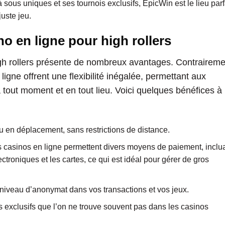
ous uniques et ses tournois exclusifs, EpicWin est le lieu parf
juste jeu.
o en ligne pour high rollers
high rollers présente de nombreux avantages. Contraireme
ligne offrent une flexibilité inégalée, permettant aux
 tout moment et en tout lieu. Voici quelques bénéfices à
 en déplacement, sans restrictions de distance.
 casinos en ligne permettent divers moyens de paiement, inclu
ctroniques et les cartes, ce qui est idéal pour gérer de gros
niveau d’anonymat dans vos transactions et vos jeux.
 exclusifs que l’on ne trouve souvent pas dans les casinos