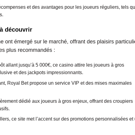
compenses et des avantages pour les joueurs réguliers, tels q
s.
à découvrir
 ont émergé sur le marché, offrant des plaisirs particuli
 des plus recommandés :
 allant jusqu’à 5 000€, ce casino attire les joueurs à gros
lusive et des jackpots impressionnants.
ant, Royal Bet propose un service VIP et des mises maximales
èrement dédié aux joueurs à gros enjeux, offrant des croupiers
sifs.
llers, ce site met l’accent sur des promotions personnalisées et