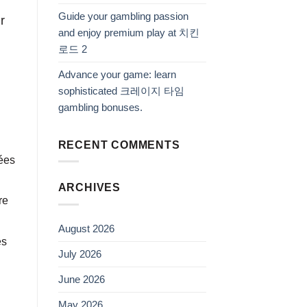
Guide your gambling passion
r
and enjoy premium play at 치킨
로드 2
Advance your game: learn
sophisticated 크레이지 타임
gambling bonuses.
RECENT COMMENTS
ées
ARCHIVES
re
August 2026
es
July 2026
June 2026
May 2026