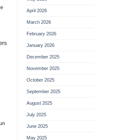
ue
April 2026
March 2026
February 2026
ers
January 2026
December 2025
November 2025
October 2025
September 2025
August 2025
July 2025
 un
June 2025
May 2025