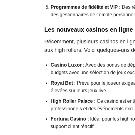
Programmes de fidélité et VIP :
Des ré
des gestionnaires de compte personnel
Les nouveaux casinos en ligne 
Récemment, plusieurs casinos en ligne
aux high rollers. Voici quelques-uns
Casino Luxor :
Avec des bonus de dépôt
budgets avec une sélection de jeux exc
Royal Bet :
Prévu pour le joueur exige
élevées sur leurs jeux live.
High Roller Palace :
Ce casino est enti
professionnels et des événements exclu
Fortuna Casino :
Idéal pour les high ro
support client réactif.