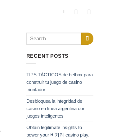
RECENT POSTS
TIPS TÁCTICOS de betbox para
construir tu juego de casino
triunfador
Desbloquea la integridad de
casino en línea argentina con
juegos inteligentes
Obtain legitimate insights to
o
power your 바카라 casino play.