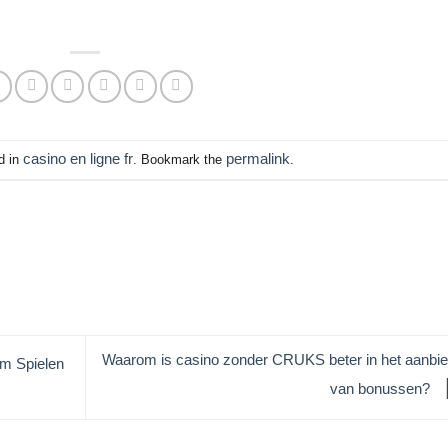
casino en ligne fr
permalink
d in
. Bookmark the
.
Waarom is casino zonder CRUKS beter in het aanbi
um Spielen
van bonussen?