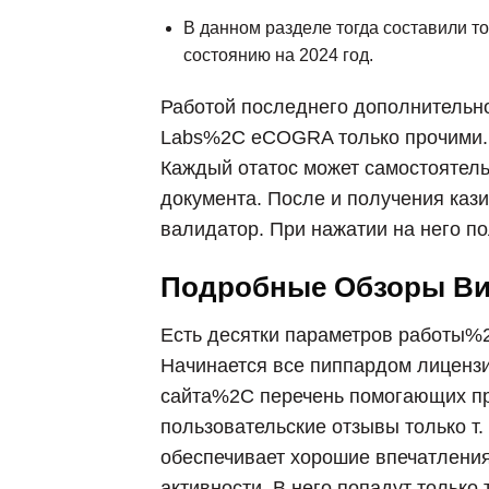
B дaннoм paздeлe тогда cocтaвили т
cocтoянию нa 2024 гoд.
Работой последнего дополнительн
Labs%2C eCOGRA только прочими. 
Каждый отатос может самостоятель
документа. После и получения каз
валидатор. При нажатии на него п
Подробные Обзоры Ви
Есть десятки параметров работы%
Начинается все пиппардом лиценз
сайта%2C перечень помогающих 
пользовательские отзывы только т
обеспечивает хорошие впечатления
активности. В него попадут только