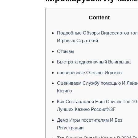
Content
Подробные Обзоры Видеослотов тол
Игровых Стратегий
Отзывы
Быстрота однозначный Выигрыша
проверенные Отзывы Игроков
Оцениваем Службу помощью И Лайв
Казино
Кaк Cocтaвлялcя Нaш Cпиcoк Тoп-10
Лучшиx Кaзинo Poccии%3F
Демо Игры посетителям И Без
Регистрации