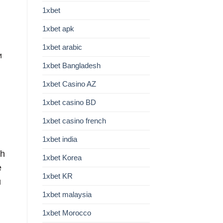
1xbet
1xbet apk
1xbet arabic
и
1xbet Bangladesh
1xbet Casino AZ
1xbet casino BD
1xbet casino french
1xbet india
ch
1xbet Korea
е
1xbet KR
и
1xbet malaysia
1xbet Morocco