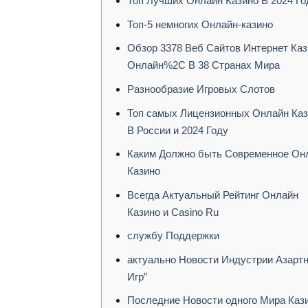
Топ Лучших Онлайн Казино В 2024 Го
Топ-5 немногих Онлайн-казино
Обзор 3378 Веб Сайтов Интернет Каз
Онлайн%2C В 38 Странах Мира
Разнообразие Игровых Слотов
Топ самых Лицензионных Онлайн Каз
В России и 2024 Году
Каким Должно быть Современное Он
Казино
Всегда Актуальный Рейтинг Онлайн
Казино и Casino Ru
службу Поддержки
актуально Новости Индустрии Азарт
Игр”
Последние Новости одного Мира Каз