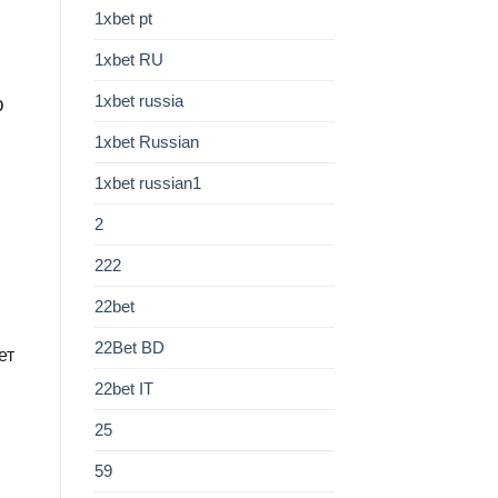
1xbet pt
1xbet RU
1xbet russia
ю
1xbet Russian
1xbet russian1
2
222
22bet
22Bet BD
ет
22bet IT
25
59