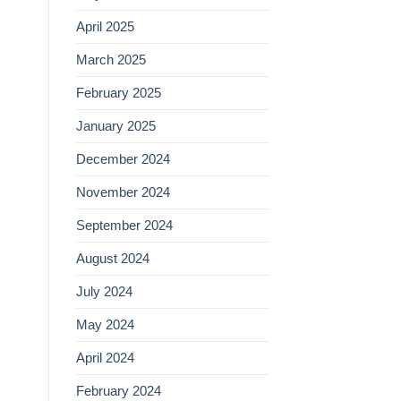
April 2025
March 2025
February 2025
January 2025
December 2024
November 2024
September 2024
August 2024
July 2024
May 2024
April 2024
February 2024