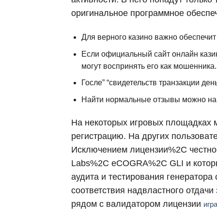
оригинальное программное обеспе
Для верного казино важно обеспечит
Если официальный сайт онлайн казин
могут воспринять его как мошенника.
Госле” “свидетельств транзакции де
Найти нормальные отзывы можно на C
На некоторых игровых площадках м
регистрацию. На других пользовате
Исключением лицензии%2C честнос
Labs%2C eCOGRA%2C GLI и которы
аудита и тестирования генератора
соответствия надвластного отдачи
рядом с валидатором лицензии
игр