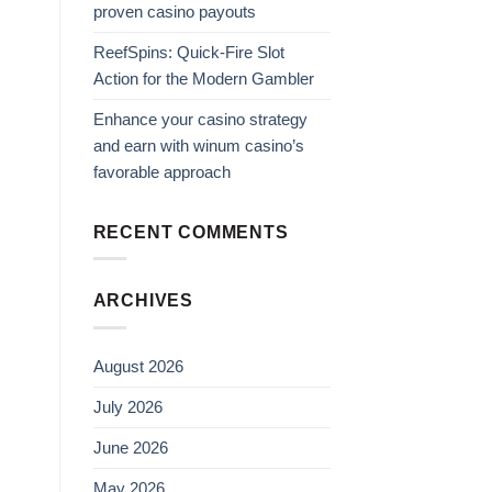
proven casino payouts
ReefSpins: Quick‑Fire Slot
Action for the Modern Gambler
Enhance your casino strategy
and earn with winum casino’s
favorable approach
RECENT COMMENTS
ARCHIVES
August 2026
July 2026
June 2026
May 2026