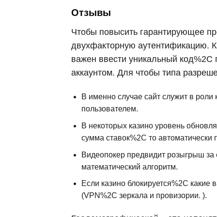
Отзывы
Чтобы повысить гарантирующее п
двухфакторную аутентификацию. К
важен ввести уникальный код%2C п
аккаунтом. Для чтобы типа разреш
В именно случае сайт служит в роли 
пользователем.
В некоторых казино уровень обновля
сумма ставок%2C то автоматически п
Видеопокер предвидит розыгрыш за 
математический алгоритм.
Если казино блокируется%2C какие 
(VPN%2C зеркала и провизории. ).