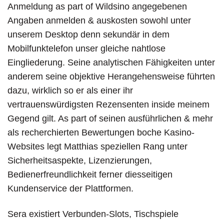
Anmeldung as part of Wildsino angegebenen
Angaben anmelden & auskosten sowohl unter
unserem Desktop denn sekundär in dem
Mobilfunktelefon unser gleiche nahtlose
Eingliederung. Seine analytischen Fähigkeiten unter
anderem seine objektive Herangehensweise führten
dazu, wirklich so er als einer ihr
vertrauenswürdigsten Rezensenten inside meinem
Gegend gilt. As part of seinen ausführlichen & mehr
als recherchierten Bewertungen boche Kasino-
Websites legt Matthias speziellen Rang unter
Sicherheitsaspekte, Lizenzierungen,
Bedienerfreundlichkeit ferner diesseitigen
Kundenservice der Plattformen.
Sera existiert Verbunden-Slots, Tischspiele