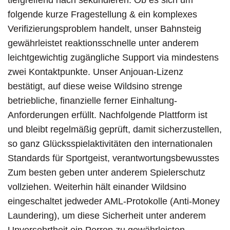
tiefgreifend nach sekundieren. Ob es sich um
folgende kurze Fragestellung & ein komplexes
Verifizierungsproblem handelt, unser Bahnsteig
gewährleistet reaktionsschnelle unter anderem
leichtgewichtig zugängliche Support via mindestens
zwei Kontaktpunkte. Unser Anjouan-Lizenz
bestätigt, auf diese weise Wildsino strenge
betriebliche, finanzielle ferner Einhaltung-
Anforderungen erfüllt. Nachfolgende Plattform ist
und bleibt regelmäßig geprüft, damit sicherzustellen,
so ganz Glücksspielaktivitäten den internationalen
Standards für Sportgeist, verantwortungsbewusstes
Zum besten geben unter anderem Spielerschutz
vollziehen. Weiterhin hält einander Wildsino
eingeschaltet jedweder AML-Protokolle (Anti-Money
Laundering), um diese Sicherheit unter anderem