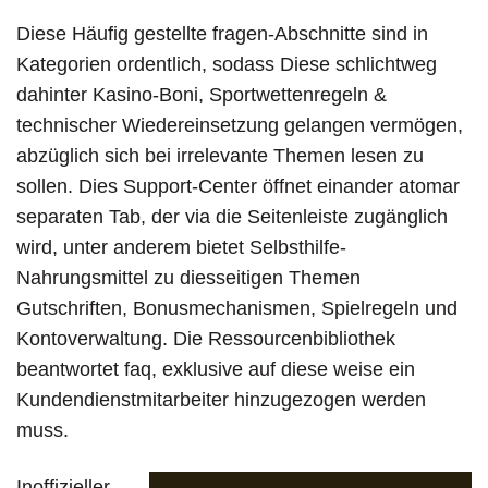
Diese Häufig gestellte fragen-Abschnitte sind in
Kategorien ordentlich, sodass Diese schlichtweg
dahinter Kasino-Boni, Sportwettenregeln &
technischer Wiedereinsetzung gelangen vermögen,
abzüglich sich bei irrelevante Themen lesen zu
sollen. Dies Support-Center öffnet einander atomar
separaten Tab, der via die Seitenleiste zugänglich
wird, unter anderem bietet Selbsthilfe-
Nahrungsmittel zu diesseitigen Themen
Gutschriften, Bonusmechanismen, Spielregeln und
Kontoverwaltung. Die Ressourcenbibliothek
beantwortet faq, exklusive auf diese weise ein
Kundendienstmitarbeiter hinzugezogen werden
muss.
Inoffizieller