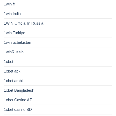
1win fr
1win India
1WIN Official In Russia
1win Turkiye
1win uzbekistan
1winRussia
1xbet
1xbet apk
1xbet arabic
1xbet Bangladesh
1xbet Casino AZ
1xbet casino BD