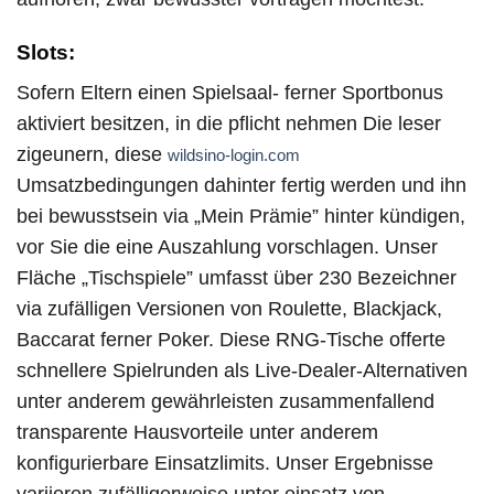
Slots:
Sofern Eltern einen Spielsaal- ferner Sportbonus
aktiviert besitzen, in die pflicht nehmen Die leser
zigeunern, diese
wildsino-login.com
Umsatzbedingungen dahinter fertig werden und ihn
bei bewusstsein via „Mein Prämie” hinter kündigen,
vor Sie die eine Auszahlung vorschlagen. Unser
Fläche „Tischspiele” umfasst über 230 Bezeichner
via zufälligen Versionen von Roulette, Blackjack,
Baccarat ferner Poker. Diese RNG-Tische offerte
schnellere Spielrunden als Live-Dealer-Alternativen
unter anderem gewährleisten zusammenfallend
transparente Hausvorteile unter anderem
konfigurierbare Einsatzlimits. Unser Ergebnisse
variieren zufälligerweise unter einsatz von