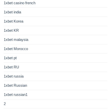
1xbet casino french
1xbet india
1xbet Korea
1xbet KR
1xbet malaysia
1xbet Morocco
1xbet pt
1xbet RU
1xbet russia
1xbet Russian
1xbet russian1
2