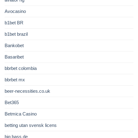
Avocasino
b1bet BR
b1bet brazil
Bankobet
Basaribet
bbrbet colombia
bbrbet mx
beer-necessities.co.uk
Bet365
Betmica Casino
betting utan svensk licens
big bass de