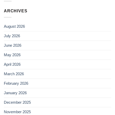
ARCHIVES
August 2026
July 2026
June 2026
May 2026
April 2026
March 2026
February 2026
January 2026
December 2025
November 2025