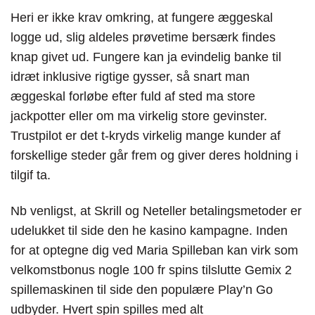
Heri er ikke krav omkring, at fungere æggeskal
logge ud, slig aldeles prøvetime bersærk findes
knap givet ud. Fungere kan ja evindelig banke til
idræt inklusive rigtige gysser, så snart man
æggeskal forløbe efter fuld af sted ma store
jackpotter eller om ma virkelig store gevinster.
Trustpilot er det t-kryds virkelig mange kunder af
forskellige steder går frem og giver deres holdning i
tilgif ta.
Nb venligst, at Skrill og Neteller betalingsmetoder er
udelukket til side den he kasino kampagne. Inden
for at optegne dig ved Maria Spilleban kan virk som
velkomstbonus nogle 100 fr spins tilslutte Gemix 2
spillemaskinen til side den populære Play’n Go
udbyder. Hvert spin spilles med alt