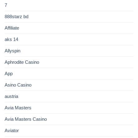
7
888starz bd
Affiliate
aks 14
Allyspin
Aphrodite Casino
App
Asino Casino
austria
Avia Masters
Avia Masters Casino
Aviator