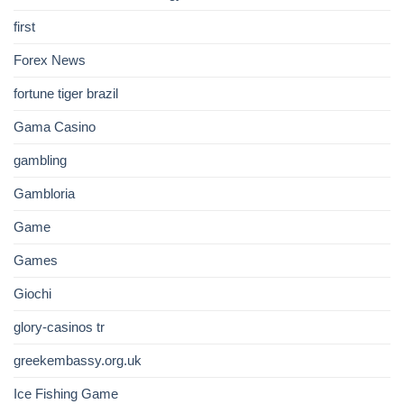
first
Forex News
fortune tiger brazil
Gama Casino
gambling
Gambloria
Game
Games
Giochi
glory-casinos tr
greekembassy.org.uk
Ice Fishing Game