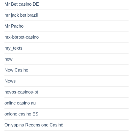
Mr Bet casino DE
mr jack bet brazil
Mr Pacho
mx-bbrbet-casino
my_texts
new
New Casino
News
novos-casinos-pt
online casino au
onlone casino ES
Onlyspins Recensione Casinò