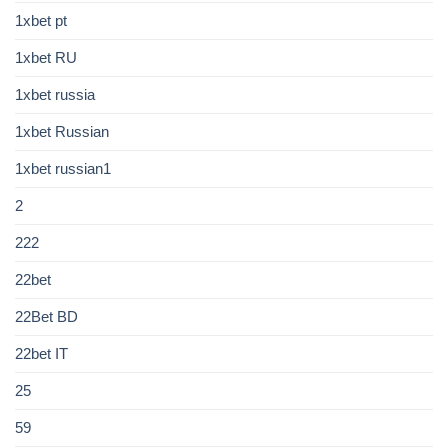
1xbet pt
1xbet RU
1xbet russia
1xbet Russian
1xbet russian1
2
222
22bet
22Bet BD
22bet IT
25
59