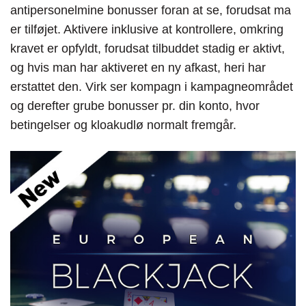
antipersonelmine bonusser foran at se, forudsat ma
er tilføjet. Aktivere inklusive at kontrollere, omkring
kravet er opfyldt, forudsat tilbuddet stadig er aktivt,
og hvis man har aktiveret en ny afkast, heri har
erstattet den. Virk ser kompagn i kampagneområdet
og derefter grube bonusser pr. din konto, hvor
betingelser og kloakudlø normalt fremgår.