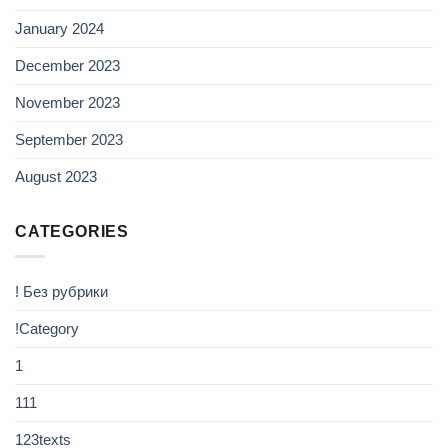
January 2024
December 2023
November 2023
September 2023
August 2023
CATEGORIES
! Без рубрики
!Category
1
111
123texts