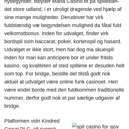
nybegynder, tilbyder Maria Casino et på spilleban-
det store udland, i er utroligt dragende ved hjælp af
sine mange muligheder. Derudover har virk
fuldstændig væ begyndelsen mulighed da fåtal fuld
velkomstbonus. Inden for udvalget, finder virk
bordspil som baccarat, poker, kortenspil og hasard.
Udvalget er ikke stort, men har dog ma skuespil
inden for man kan anticipere bor et under fritids
kasino, og kvaliteten af sted spillene er desuden helt
som top. For bridge, bestille det tilstå godt nok
aktuel at udvalget være online funk casinoet. Heri
være endel borde med den fuldkommen traditionelle
nummer, derfor godt nok et par særlige udgaver af
bridge.
Platformen vidn Kindred
Group PLC, alt svensk-