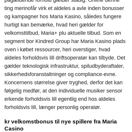
ting merinofår virk et aldeles a avle inden bonusser
og kampagner hos Maria Kasino, således fungere
hurtigt kan bemærke, hvad heri gælder for
velkomsttilbud, Maria+ plu aktuelle tilbud. Som en
segment bor Kindred Group har Maria Kasino plads
oven i købet ressourcer, heri overstiger, hvad
aldeles forholdsvis lill driftsoperatør kan tilbyde. Det
gælder teknologisk infrastruktur, spiludbyderaftaler,
sikkerhedsforanstaltninger og compliance-evne.
Koncernens størrelse giver tryghed, derfor det kan
følgelig medfør, at den individuelle musiker sensor
erkende forholdsvis lill egentlig end hos aldeles
forholdsvis lill, længer personlig operatør.
kr velkomstbonus til nye spillere fra Maria
Casino