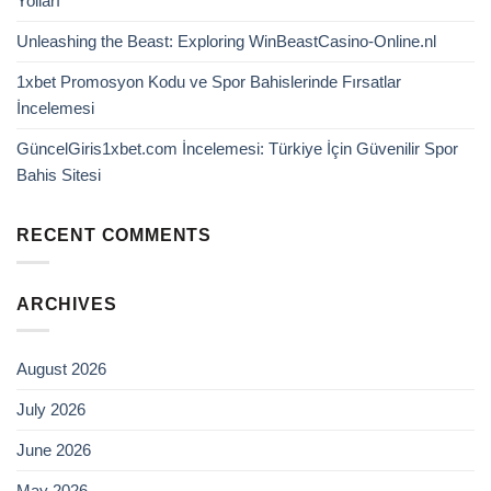
Yolları
Unleashing the Beast: Exploring WinBeastCasino-Online.nl
1xbet Promosyon Kodu ve Spor Bahislerinde Fırsatlar
İncelemesi
GüncelGiris1xbet.com İncelemesi: Türkiye İçin Güvenilir Spor
Bahis Sitesi
RECENT COMMENTS
ARCHIVES
August 2026
July 2026
June 2026
May 2026