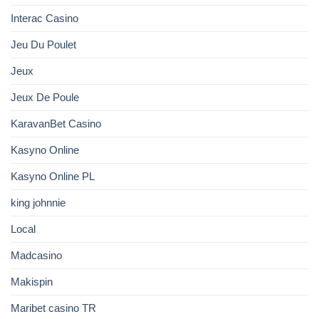
Interac Casino
Jeu Du Poulet
Jeux
Jeux De Poule
KaravanBet Casino
Kasyno Online
Kasyno Online PL
king johnnie
Local
Madcasino
Makispin
Maribet casino TR