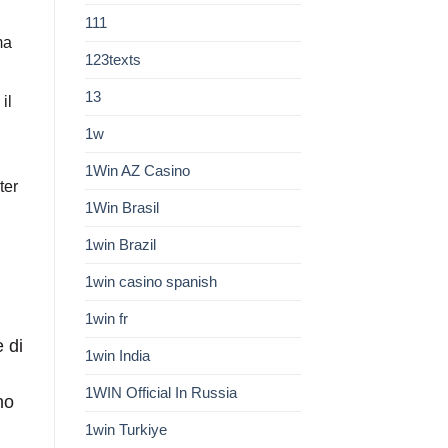
111
ma
123texts
13
il
1w
1Win AZ Casino
ter
1Win Brasil
1win Brazil
1win casino spanish
1win fr
e di
1win India
1WIN Official In Russia
no
1win Turkiye