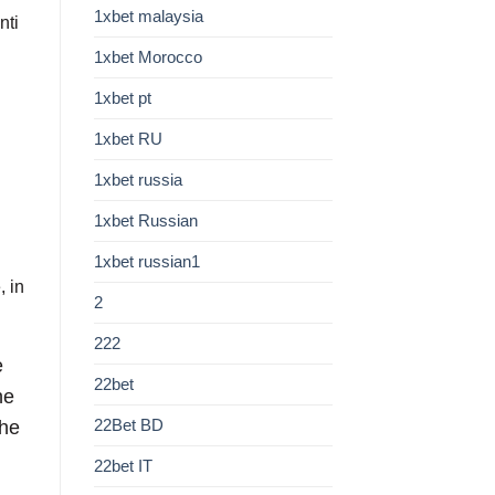
1xbet malaysia
nti
1xbet Morocco
1xbet pt
1xbet RU
1xbet russia
1xbet Russian
1xbet russian1
, in
2
222
e
22bet
he
22Bet BD
che
22bet IT