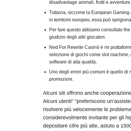
disadvantage animali, frutti e avventure
Tuttavia, siccome la European Gaming 
in territorio europeo, essa può sprigiona
Per fare questo abbiamo consultato the 
giudizio degli altri giocatori.
Ned For Rewrite Casinò è mi piattaforma
selezione di giochi come slot machine, g
software di alta qualità.
Uno degli errori più comuni è quello di 
promozioni.
Alcuni siti offrono anche cooperazione 
Alcuni utenti” “preferiscono un’assiste
risolvere più velocemente le problema
considerevolmente invitante per gli hi
depositare cifre più alte, astuto a 150