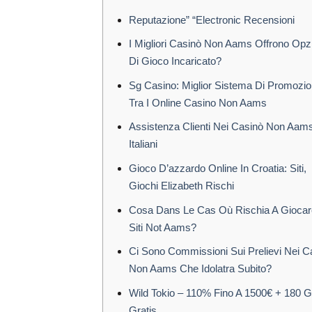
Reputazione” “Electronic Recensioni
I Migliori Casinò Non Aams Offrono Opz
Di Gioco Incaricato?
Sg Casino: Miglior Sistema Di Promozio
Tra I Online Casino Non Aams
Assistenza Clienti Nei Casinò Non Aam
Italiani
Gioco D’azzardo Online In Croatia: Siti,
Giochi Elizabeth Rischi
Cosa Dans Le Cas Où Rischia A Giocar
Siti Not Aams?
Ci Sono Commissioni Sui Prelievi Nei C
Non Aams Che Idolatra Subito?
Wild Tokio – 110% Fino A 1500€ + 180 Gi
Gratis