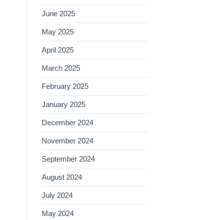
June 2025
May 2025
April 2025
March 2025
February 2025
January 2025
December 2024
November 2024
September 2024
August 2024
July 2024
May 2024