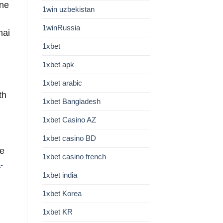
one
1win uzbekistan
1winRussia
mai
1xbet
1xbet apk
1xbet arabic
th
1xbet Bangladesh
1xbet Casino AZ
1xbet casino BD
ze
1xbet casino french
t-
1xbet india
1xbet Korea
1xbet KR