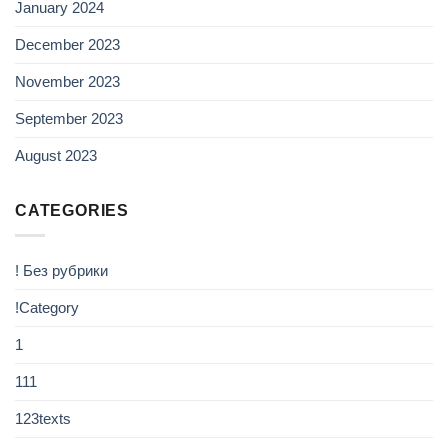
January 2024
December 2023
November 2023
September 2023
August 2023
CATEGORIES
! Без рубрики
!Category
1
111
123texts