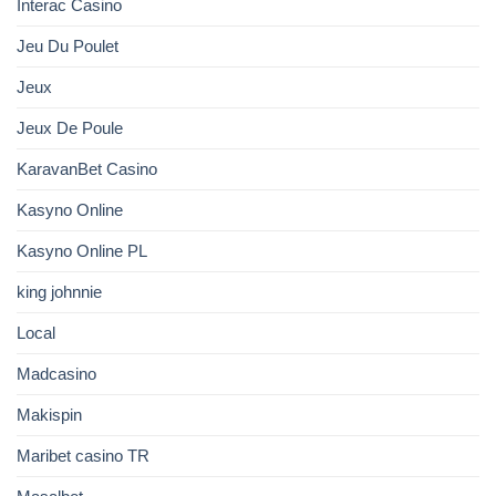
Interac Casino
Jeu Du Poulet
Jeux
Jeux De Poule
KaravanBet Casino
Kasyno Online
Kasyno Online PL
king johnnie
Local
Madcasino
Makispin
Maribet casino TR