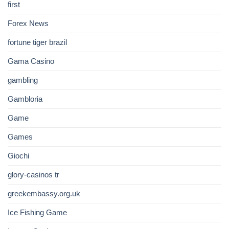
first
Forex News
fortune tiger brazil
Gama Casino
gambling
Gambloria
Game
Games
Giochi
glory-casinos tr
greekembassy.org.uk
Ice Fishing Game