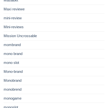
Masalbet
Maxi reviewe
mini-review
Mini-reviews
Mission Uncrossable
mombrand
mono brand
mono slot
Mono-brand
Monobrand
monobrend
monogame
monoslot