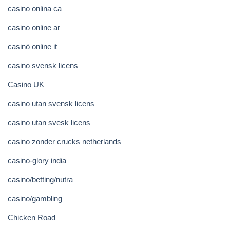
casino onlina ca
casino online ar
casinò online it
casino svensk licens
Casino UK
casino utan svensk licens
casino utan svesk licens
casino zonder crucks netherlands
casino-glory india
casino/betting/nutra
casino/gambling
Chicken Road