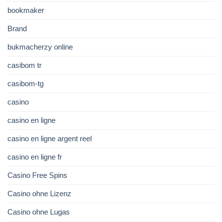
bookmaker
Brand
bukmacherzy online
casibom tr
casibom-tg
casino
casino en ligne
casino en ligne argent reel
casino en ligne fr
Casino Free Spins
Casino ohne Lizenz
Casino ohne Lugas