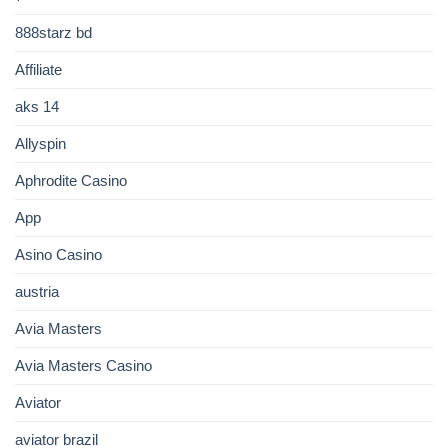
888starz bd
Affiliate
aks 14
Allyspin
Aphrodite Casino
App
Asino Casino
austria
Avia Masters
Avia Masters Casino
Aviator
aviator brazil