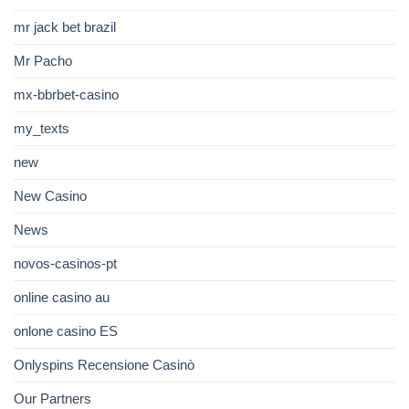
mr jack bet brazil
Mr Pacho
mx-bbrbet-casino
my_texts
new
New Casino
News
novos-casinos-pt
online casino au
onlone casino ES
Onlyspins Recensione Casinò
Our Partners