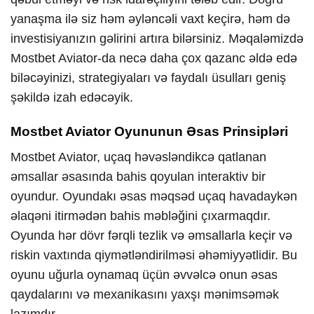
yanaşma ilə siz həm əyləncəli vaxt keçirə, həm də
investisiyanızın gəlirini artıra bilərsiniz. Məqaləmizdə
Mostbet Aviator-da necə daha çox qazanc əldə edə
biləcəyinizi, strategiyaları və faydalı üsulları geniş
şəkildə izah edəcəyik.
Mostbet Aviator Oyununun Əsas Prinsipləri
Mostbet Aviator, uçaq həvəsləndikcə qatlanan
əmsallar əsasında bahis qoyulan interaktiv bir
oyundur. Oyundakı əsas məqsəd uçaq havadaykən
əlaqəni itirmədən bahis məbləğini çıxarmaqdır.
Oyunda hər dövr fərqli tezlik və əmsallarla keçir və
riskin vaxtında qiymətləndirilməsi əhəmiyyətlidir. Bu
oyunu uğurla oynamaq üçün əvvəlcə onun əsas
qaydalarını və mexanikasını yaxşı mənimsəmək
lazımdır.