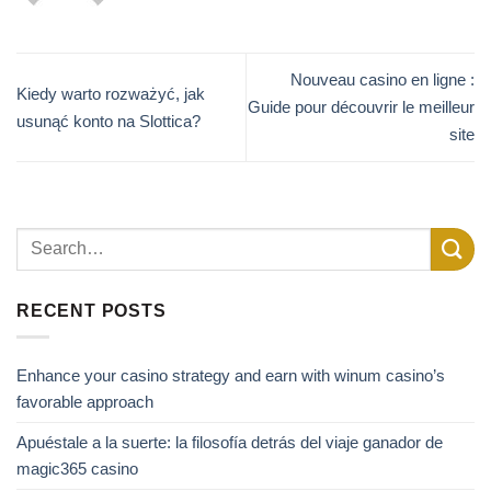
Nouveau casino en ligne :
Kiedy warto rozważyć, jak
Guide pour découvrir le meilleur
usunąć konto na Slottica?
site
RECENT POSTS
Enhance your casino strategy and earn with winum casino’s
favorable approach
Apuéstale a la suerte: la filosofía detrás del viaje ganador de
magic365 casino