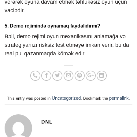
verərək oyuna davam etmək təhlükəsiz oyun üçün
vacibdir.
5. Demo rejimində oynamaq faydalıdırmı?
Bəli, demo rejimi oyun mexanikasını anlamağa və
strategiyanızı risksiz test etməyə imkan verir, bu da
real pul qazanmaqda kömək edir.
Uncategorized
permalink
This entry was posted in
. Bookmark the
.
DNL