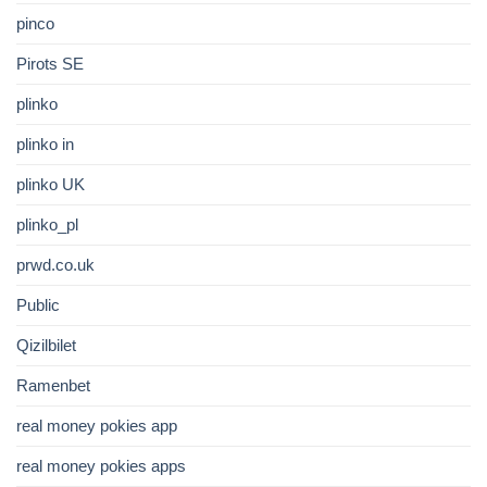
pinco
Pirots SE
plinko
plinko in
plinko UK
plinko_pl
prwd.co.uk
Public
Qizilbilet
Ramenbet
real money pokies app
real money pokies apps