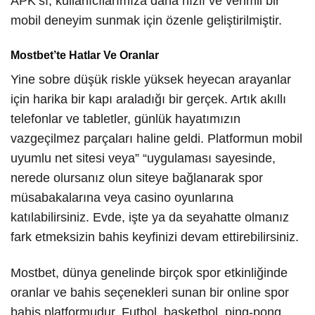
APK’sı, kullanıcılarımıza daha hızlı ve verimli bir
mobil deneyim sunmak için özenle geliştirilmiştir.
Mostbet’te Hatlar Ve Oranlar
Yine sobre düşük riskle yüksek heyecan arayanlar
için harika bir kapı araladığı bir gerçek. Artık akıllı
telefonlar ve tabletler, günlük hayatımızın
vazgeçilmez parçaları haline geldi. Platformun mobil
uyumlu net sitesi veya” “uygulaması sayesinde,
nerede olursanız olun siteye bağlanarak spor
müsabakalarına veya casino oyunlarına
katılabilirsiniz. Evde, işte ya da seyahatte olmanız
fark etmeksizin bahis keyfinizi devam ettirebilirsiniz.
Mostbet, dünya genelinde birçok spor etkinliğinde
oranlar ve bahis seçenekleri sunan bir online spor
bahis platformudur. Futbol, basketbol, ping-pong,