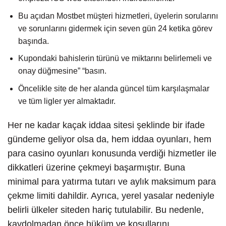
Bu açıdan Mostbet müşteri hizmetleri, üyelerin sorularını
ve sorunlarını gidermek için seven gün 24 ketika görev
başında.
Kupondaki bahislerin türünü ve miktarını belirlemeli ve
onay düğmesine” “basın.
Öncelikle site de her alanda güncel tüm karşılaşmalar
ve tüm ligler yer almaktadır.
Her ne kadar kaçak iddaa sitesi şeklinde bir ifade
gündeme geliyor olsa da, hem iddaa oyunları, hem
para casino oyunları konusunda verdiği hizmetler ile
dikkatleri üzerine çekmeyi başarmıştır. Buna
minimal para yatırma tutarı ve aylık maksimum para
çekme limiti dahildir. Ayrıca, yerel yasalar nedeniyle
belirli ülkeler siteden hariç tutulabilir. Bu nedenle,
kaydolmadan önce hüküm ve koşullarını