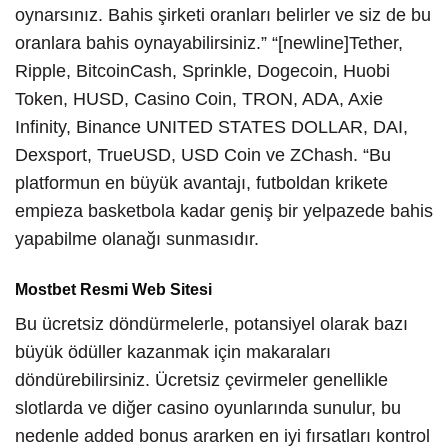
oynarsınız. Bahis şirketi oranları belirler ve siz de bu
oranlara bahis oynayabilirsiniz.” “[newline]Tether,
Ripple, BitcoinCash, Sprinkle, Dogecoin, Huobi
Token, HUSD, Casino Coin, TRON, ADA, Axie
Infinity, Binance UNITED STATES DOLLAR, DAI,
Dexsport, TrueUSD, USD Coin ve ZChash. “Bu
platformun en büyük avantajı, futboldan krikete
empieza basketbola kadar geniş bir yelpazede bahis
yapabilme olanağı sunmasıdır.
Mostbet Resmi Web Sitesi
Bu ücretsiz döndürmelerle, potansiyel olarak bazı
büyük ödüller kazanmak için makaraları
döndürebilirsiniz. Ücretsiz çevirmeler genellikle
slotlarda ve diğer casino oyunlarında sunulur, bu
nedenle added bonus ararken en iyi fırsatları kontrol