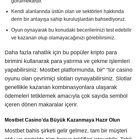
görülmektedir.
Kendi alanlarında üstün olan ve sektörleri hakkında
derin bir anlayışa sahip kuruluşlardan bahsediyoruz.
Oyun oynayarak bu konudaki becerilerinizi test edebilir
ve kazanan olup olamayacağınızı görebilirsiniz.
Daha fazla rahatlık için bu popüler kripto para
birimini kullanarak para yatırma ve çekme işlemleri
yapabilirsiniz. Mostbet platformunda, bir” “tür casino
oyunu olan çevrimiçi slotları oynayabilirsiniz. Slotlar
genellikle kazanan kombinasyonlara ulaşarak
ödemeleri tetiklemek amacıyla çok sayıda sembol
içeren dönen makaralar içerir.
Mostbet Casino’da Büyük Kazanmaya Hazır Olun
Mostbet bahis şirketi gelir gelmez, tam bir müşteri