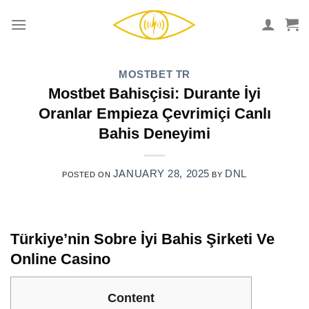
Skip
to
content
MOSTBET TR
Mostbet Bahisçisi: Durante İyi
Oranlar Empieza Çevrimiçi Canlı
Bahis Deneyimi
JANUARY 28, 2025
DNL
POSTED ON
BY
Türkiye’nin Sobre İyi Bahis Şirketi Ve
Online Casino
Content