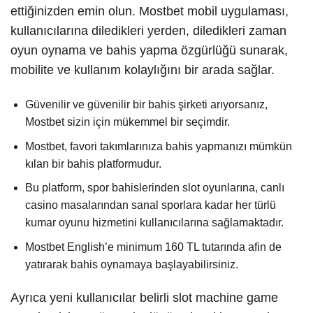
ettiğinizden emin olun. Mostbet mobil uygulaması,
kullanıcılarına diledikleri yerden, diledikleri zaman
oyun oynama ve bahis yapma özgürlüğü sunarak,
mobilite ve kullanım kolaylığını bir arada sağlar.
Güvenilir ve güvenilir bir bahis şirketi arıyorsanız,
Mostbet sizin için mükemmel bir seçimdir.
Mostbet, favori takımlarınıza bahis yapmanızı mümkün
kılan bir bahis platformudur.
Bu platform, spor bahislerinden slot oyunlarına, canlı
casino masalarından sanal sporlara kadar her türlü
kumar oyunu hizmetini kullanıcılarına sağlamaktadır.
Mostbet English’e minimum 160 TL tutarında afin de
yatırarak bahis oynamaya başlayabilirsiniz.
Ayrıca yeni kullanıcılar belirli slot machine game