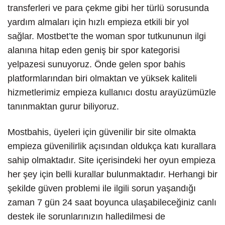
transferleri ve para çekme gibi her türlü sorusunda
yardım almaları için hızlı empieza etkili bir yol
sağlar. Mostbet’te the woman spor tutkununun ilgi
alanına hitap eden geniş bir spor kategorisi
yelpazesi sunuyoruz. Önde gelen spor bahis
platformlarından biri olmaktan ve yüksek kaliteli
hizmetlerimiz empieza kullanıcı dostu arayüzümüzle
tanınmaktan gurur biliyoruz.
Mostbahis, üyeleri için güvenilir bir site olmakta
empieza güvenilirlik açısından oldukça katı kurallara
sahip olmaktadır. Site içerisindeki her oyun empieza
her şey için belli kurallar bulunmaktadır. Herhangi bir
şekilde güven problemi ile ilgili sorun yaşandığı
zaman 7 gün 24 saat boyunca ulaşabileceğiniz canlı
destek ile sorunlarınızın halledilmesi de