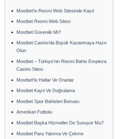
Mostbet’in Resmi Web Sitesinde Kayıt
Mostbet Resmi Web Sitesi
Mostbet Güvenilir Mi?
Mostbet Casino’da Büyük Kazanmaya Hazır
Olun
Mostbet – Türkiye’nin Resmi Bahis Empieza
Casino Sitesi
Mostbet’te Hatlar Ve Oranlar
Mostbet Kayıt Ve Doğrulama
Mostbet Spor Bahisleri Borsası
Amerikan Futbolu
Mostbet Başka Hizmetler De Sunuyor Mu?
Mostbet Para Yatırma Ve Çekme