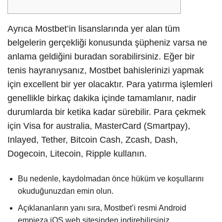
Ayrıca Mostbet’in lisanslarında yer alan tüm
belgelerin gerçekliği konusunda şüpheniz varsa ne
anlama geldiğini buradan sorabilirsiniz. Eğer bir
tenis hayranıysanız, Mostbet bahislerinizi yapmak
için excellent bir yer olacaktır. Para yatırma işlemleri
genellikle birkaç dakika içinde tamamlanır, nadir
durumlarda bir ketika kadar sürebilir. Para çekmek
için Visa for australia, MasterCard (Smartpay),
Inlayed, Tether, Bitcoin Cash, Zcash, Dash,
Dogecoin, Litecoin, Ripple kullanın.
Bu nedenle, kaydolmadan önce hüküm ve koşullarını
okuduğunuzdan emin olun.
Açıklananların yanı sıra, Mostbet’i resmi Android
empieza iOS web sitesinden indirebilirsiniz.