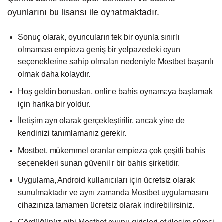
oyunlarını bu lisansı ile oynatmaktadır.
Sonuç olarak, oyuncuların tek bir oyunla sınırlı
olmaması empieza geniş bir yelpazedeki oyun
seçeneklerine sahip olmaları nedeniyle Mostbet başarılı
olmak daha kolaydır.
Hoş geldin bonusları, online bahis oynamaya başlamak
için harika bir yoldur.
İletişim ayrı olarak gerçekleştirilir, ancak yine de
kendinizi tanımlamanız gerekir.
Mostbet, mükemmel oranlar empieza çok çeşitli bahis
seçenekleri sunan güvenilir bir bahis şirketidir.
Uygulama, Android kullanıcıları için ücretsiz olarak
sunulmaktadır ve aynı zamanda Mostbet uygulamasını
cihazınıza tamamen ücretsiz olarak indirebilirsiniz.
Gördüğünüz gibi Mostbet oyunu girişleri etkileşim süreci