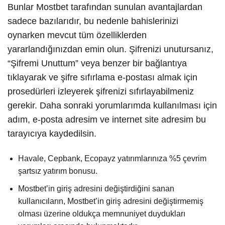
Bunlar Mostbet tarafından sunulan avantajlardan
sadece bazılarıdır, bu nedenle bahislerinizi
oynarken mevcut tüm özelliklerden
yararlandığınızdan emin olun. Şifrenizi unutursanız,
“Şifremi Unuttum” veya benzer bir bağlantıya
tıklayarak ve şifre sıfırlama e-postası almak için
prosedürleri izleyerek şifrenizi sıfırlayabilmeniz
gerekir. Daha sonraki yorumlarımda kullanılması için
adım, e-posta adresim ve internet site adresim bu
tarayıcıya kaydedilsin.
Havale, Cepbank, Ecopayz yatırımlarınıza %5 çevrim
şartsız yatırım bonusu.
Mostbet’in giriş adresini değiştirdiğini sanan
kullanıcıların, Mostbet’in giriş adresini değiştirmemiş
olması üzerine oldukça memnuniyet duydukları