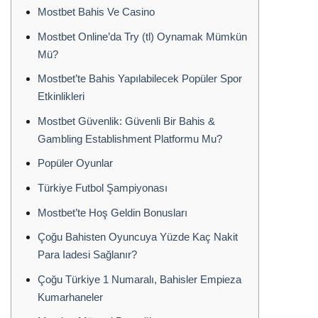
Mostbet Bahis Ve Casino
Mostbet Online’da Try (tl) Oynamak Mümkün
Mü?
Mostbet’te Bahis Yapılabilecek Popüler Spor
Etkinlikleri
Mostbet Güvenlik: Güvenli Bir Bahis &
Gambling Establishment Platformu Mu?
Popüler Oyunlar
Türkiye Futbol Şampiyonası
Mostbet’te Hoş Geldin Bonusları
Çoğu Bahisten Oyuncuya Yüzde Kaç Nakit
Para Iadesi Sağlanır?
Çoğu Türkiye 1 Numaralı, Bahisler Empieza
Kumarhaneler