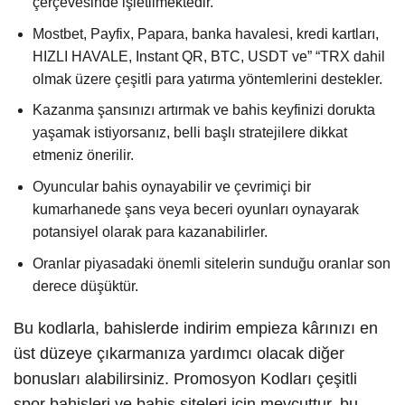
çerçevesinde işletilmektedir.
Mostbet, Payfix, Papara, banka havalesi, kredi kartları,
HIZLI HAVALE, Instant QR, BTC, USDT ve” “TRX dahil
olmak üzere çeşitli para yatırma yöntemlerini destekler.
Kazanma şansınızı artırmak ve bahis keyfinizi dorukta
yaşamak istiyorsanız, belli başlı stratejilere dikkat
etmeniz önerilir.
Oyuncular bahis oynayabilir ve çevrimiçi bir
kumarhanede şans veya beceri oyunları oynayarak
potansiyel olarak para kazanabilirler.
Oranlar piyasadaki önemli sitelerin sunduğu oranlar son
derece düşüktür.
Bu kodlarla, bahislerde indirim empieza kârınızı en
üst düzeye çıkarmanıza yardımcı olacak diğer
bonusları alabilirsiniz. Promosyon Kodları çeşitli
spor bahisleri ve bahis siteleri için mevcuttur, bu