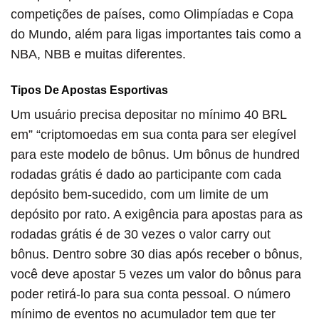
competições de países, como Olimpíadas e Copa
do Mundo, além para ligas importantes tais como a
NBA, NBB e muitas diferentes.
Tipos De Apostas Esportivas
Um usuário precisa depositar no mínimo 40 BRL
em” “criptomoedas em sua conta para ser elegível
para este modelo de bônus. Um bônus de hundred
rodadas grátis é dado ao participante com cada
depósito bem-sucedido, com um limite de um
depósito por rato. A exigência para apostas para as
rodadas grátis é de 30 vezes o valor carry out
bônus. Dentro sobre 30 dias após receber o bônus,
você deve apostar 5 vezes um valor do bônus para
poder retirá-lo para sua conta pessoal. O número
mínimo de eventos no acumulador tem que ter