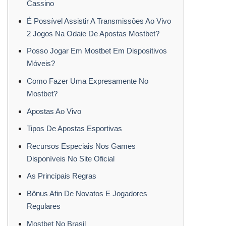
Cassino
É Possível Assistir A Transmissões Ao Vivo
2 Jogos Na Odaie De Apostas Mostbet?
Posso Jogar Em Mostbet Em Dispositivos
Móveis?
Como Fazer Uma Expresamente No
Mostbet?
Apostas Ao Vivo
Tipos De Apostas Esportivas
Recursos Especiais Nos Games
Disponíveis No Site Oficial
As Principais Regras
Bônus Afin De Novatos E Jogadores
Regulares
Mostbet No Brasil