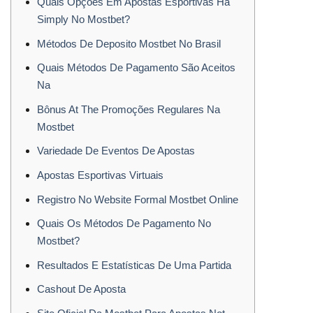
Quais Opções Em Apostas Esportivas Há
Simply No Mostbet?
Métodos De Deposito Mostbet No Brasil
Quais Métodos De Pagamento São Aceitos
Na
Bônus At The Promoções Regulares Na
Mostbet
Variedade De Eventos De Apostas
Apostas Esportivas Virtuais
Registro No Website Formal Mostbet Online
Quais Os Métodos De Pagamento No
Mostbet?
Resultados E Estatísticas De Uma Partida
Cashout De Aposta