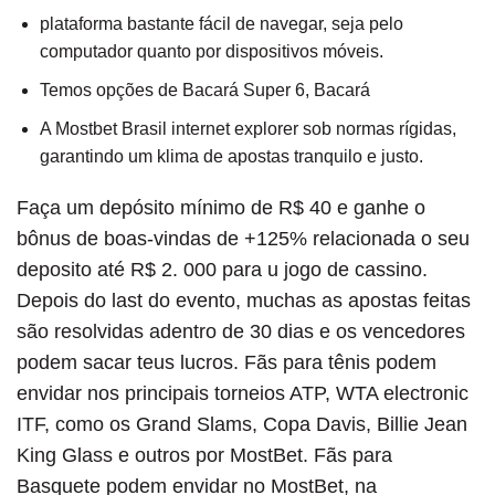
plataforma bastante fácil de navegar, seja pelo
computador quanto por dispositivos móveis.
Temos opções de Bacará Super 6, Bacará
A Mostbet Brasil internet explorer sob normas rígidas,
garantindo um klima de apostas tranquilo e justo.
Faça um depósito mínimo de R$ 40 e ganhe o
bônus de boas-vindas de +125% relacionada o seu
deposito até R$ 2. 000 para u jogo de cassino.
Depois do last do evento, muchas as apostas feitas
são resolvidas adentro de 30 dias e os vencedores
podem sacar teus lucros. Fãs para tênis podem
envidar nos principais torneios ATP, WTA electronic
ITF, como os Grand Slams, Copa Davis, Billie Jean
King Glass e outros por MostBet. Fãs para
Basquete podem envidar no MostBet, na