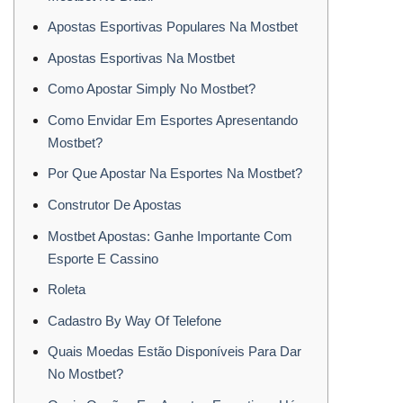
Apostas Esportivas Populares Na Mostbet
Apostas Esportivas Na Mostbet
Como Apostar Simply No Mostbet?
Como Envidar Em Esportes Apresentando
Mostbet?
Por Que Apostar Na Esportes Na Mostbet?
Construtor De Apostas
Mostbet Apostas: Ganhe Importante Com
Esporte E Cassino
Roleta
Cadastro By Way Of Telefone
Quais Moedas Estão Disponíveis Para Dar
No Mostbet?