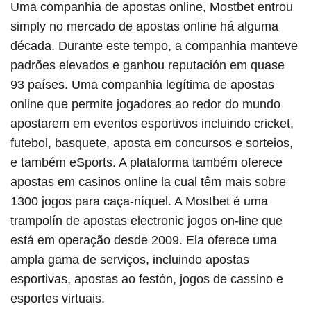
Uma companhia de apostas online, Mostbet entrou
simply no mercado de apostas online há alguma
década. Durante este tempo, a companhia manteve
padrões elevados e ganhou reputación em quase
93 países. Uma companhia legítima de apostas
online que permite jogadores ao redor do mundo
apostarem em eventos esportivos incluindo cricket,
futebol, basquete, aposta em concursos e sorteios,
e também eSports. A plataforma também oferece
apostas em casinos online la cual têm mais sobre
1300 jogos para caça-níquel. A Mostbet é uma
trampolín de apostas electronic jogos on-line que
está em operação desde 2009. Ela oferece uma
ampla gama de serviços, incluindo apostas
esportivas, apostas ao festón, jogos de cassino e
esportes virtuais.