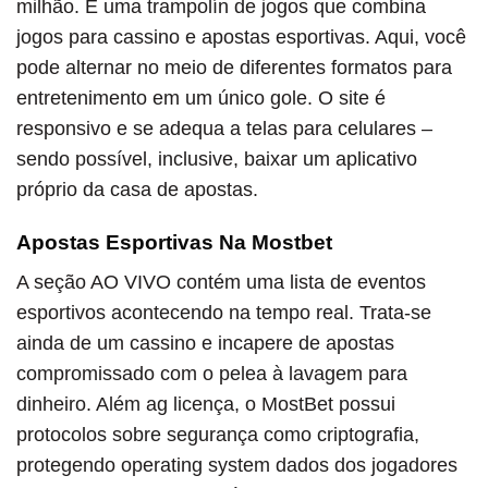
milhão. É uma trampolín de jogos que combina
jogos para cassino e apostas esportivas. Aqui, você
pode alternar no meio de diferentes formatos para
entretenimento em um único gole. O site é
responsivo e se adequa a telas para celulares –
sendo possível, inclusive, baixar um aplicativo
próprio da casa de apostas.
Apostas Esportivas Na Mostbet
A seção AO VIVO contém uma lista de eventos
esportivos acontecendo na tempo real. Trata-se
ainda de um cassino e incapere de apostas
compromissado com o pelea à lavagem para
dinheiro. Além ag licença, o MostBet possui
protocolos sobre segurança como criptografia,
protegendo operating system dados dos jogadores