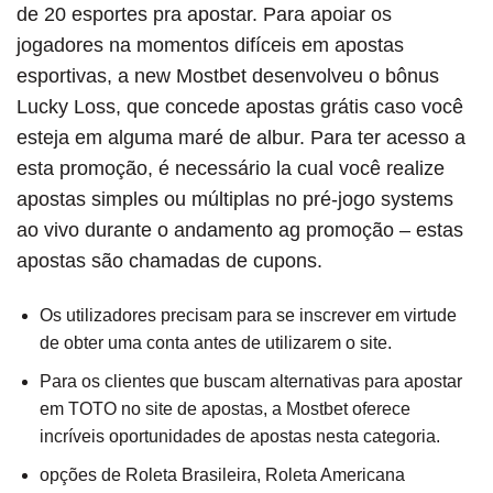
de 20 esportes pra apostar. Para apoiar os
jogadores na momentos difíceis em apostas
esportivas, a new Mostbet desenvolveu o bônus
Lucky Loss, que concede apostas grátis caso você
esteja em alguma maré de albur. Para ter acesso a
esta promoção, é necessário la cual você realize
apostas simples ou múltiplas no pré-jogo systems
ao vivo durante o andamento ag promoção – estas
apostas são chamadas de cupons.
Os utilizadores precisam para se inscrever em virtude
de obter uma conta antes de utilizarem o site.
Para os clientes que buscam alternativas para apostar
em TOTO no site de apostas, a Mostbet oferece
incríveis oportunidades de apostas nesta categoria.
opções de Roleta Brasileira, Roleta Americana