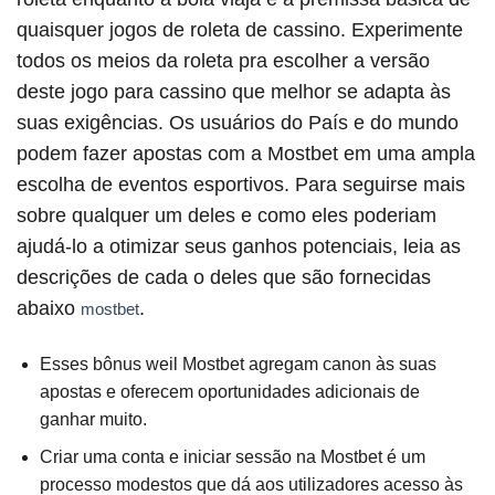
quaisquer jogos de roleta de cassino. Experimente
todos os meios da roleta pra escolher a versão
deste jogo para cassino que melhor se adapta às
suas exigências. Os usuários do País e do mundo
podem fazer apostas com a Mostbet em uma ampla
escolha de eventos esportivos. Para seguirse mais
sobre qualquer um deles e como eles poderiam
ajudá-lo a otimizar seus ganhos potenciais, leia as
descrições de cada o deles que são fornecidas
abaixo
.
mostbet
Esses bônus weil Mostbet agregam canon às suas
apostas e oferecem oportunidades adicionais de
ganhar muito.
Criar uma conta e iniciar sessão na Mostbet é um
processo modestos que dá aos utilizadores acesso às