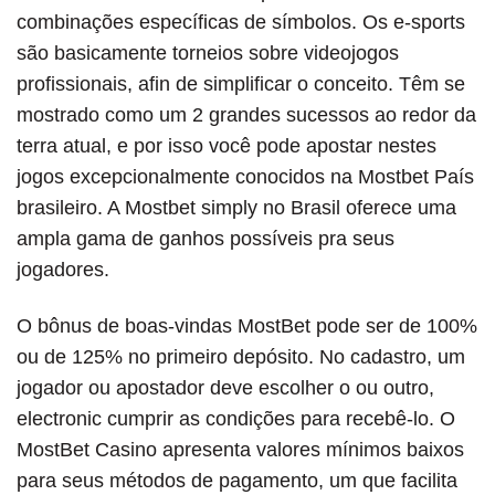
combinações específicas de símbolos. Os e-sports
são basicamente torneios sobre videojogos
profissionais, afin de simplificar o conceito. Têm se
mostrado como um 2 grandes sucessos ao redor da
terra atual, e por isso você pode apostar nestes
jogos excepcionalmente conocidos na Mostbet País
brasileiro. A Mostbet simply no Brasil oferece uma
ampla gama de ganhos possíveis pra seus
jogadores.
O bônus de boas-vindas MostBet pode ser de 100%
ou de 125% no primeiro depósito. No cadastro, um
jogador ou apostador deve escolher o ou outro,
electronic cumprir as condições para recebê-lo. O
MostBet Casino apresenta valores mínimos baixos
para seus métodos de pagamento, um que facilita