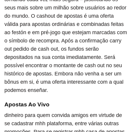
seus mais sobre um milhão sobre usuários ao redor
do mundo. O cashout de apostas é uma oferta
válida para apostas ordinárias e combinadas feitas
ao festón e em pré-jogo que estejam marcadas com
o símbolo de recompra. Após a confirmação carry
out pedido de cash out, os fundos serão
depositados na sua conta imediatamente. Será
possível encontrar o montante de cash out no seu
histórico de apostas. Embora não venha a ser um
bônus em si, é uma oferta interessante com a qual
podemos enseñar.
Apostas Ao Vivo
dinheiro para quem convida amigos em virtude de
se cadastrar mhh plataforma, entre várias outras
promoções. Para se registrar mhh casa de apostas