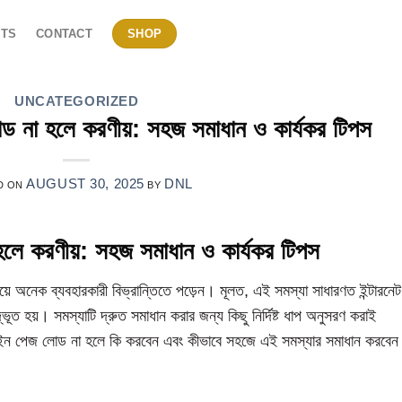
TS
CONTACT
SHOP
UNCATEGORIZED
া হলে করণীয়: সহজ সমাধান ও কার্যকর টিপস
AUGUST 30, 2025
DNL
D ON
BY
 করণীয়: সহজ সমাধান ও কার্যকর টিপস
অনেক ব্যবহারকারী বিভ্রান্তিতে পড়েন। মূলত, এই সমস্যা সাধারণত ইন্টারনেট
ভূত হয়। সমস্যাটি দ্রুত সমাধান করার জন্য কিছু নির্দিষ্ট ধাপ অনুসরণ করাই
ন পেজ লোড না হলে কি করবেন এবং কীভাবে সহজে এই সমস্যার সমাধান করবেন