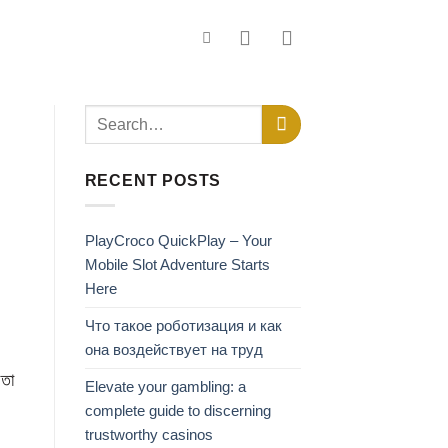
RECENT POSTS
PlayCroco QuickPlay – Your
Mobile Slot Adventure Starts
Here
Что такое роботизация и как
она воздействует на труд
 তা
Elevate your gambling: a
complete guide to discerning
trustworthy casinos