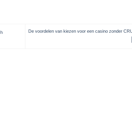
De voordelen van kiezen voor een casino zonder C
ch