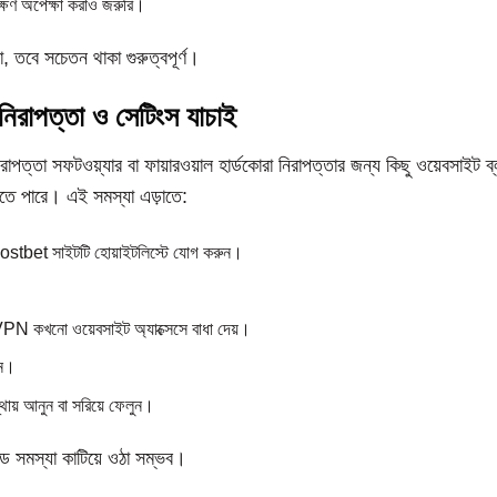
ুক্ষণ অপেক্ষা করাও জরুরি।
না, তবে সচেতন থাকা গুরুত্বপূর্ণ।
রাপত্তা ও সেটিংস যাচাই
ত্তা সফটওয়্যার বা ফায়ারওয়াল হার্ডকোরা নিরাপত্তার জন্য কিছু ওয়েবসাইট ব
ে পারে। এই সমস্যা এড়াতে:
ে Mostbet সাইটটি হোয়াইটলিস্টে যোগ করুন।
।
VPN কখনো ওয়েবসাইট অ্যাক্সেসে বাধা দেয়।
ুন।
ায় আনুন বা সরিয়ে ফেলুন।
ড সমস্যা কাটিয়ে ওঠা সম্ভব।