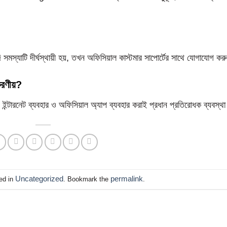
 সমস্যাটি দীর্ঘস্থায়ী হয়, তখন অফিসিয়াল কাস্টমার সাপোর্টের সাথে যোগাযোগ ক
রণীয়?
ইন্টারনেট ব্যবহার ও অফিসিয়াল অ্যাপ ব্যবহার করাই প্রধান প্রতিরোধক ব্যবস্থ
Uncategorized
permalink
ed in
. Bookmark the
.