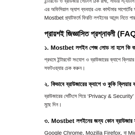
ইন্টারনেট ও ব্রাউজার সেটিংস ঠিক রাখা, সার্ভার স্ট্য
এর অফিসিয়াল অ্যাপ ব্যবহার এবং কাস্টমার সাপোর্টের
Mostbet প্ল্যাটফর্মে ফিরতি লগইনের আনন্দ নিতে প
প্রায়শই জিজ্ঞাসিত প্রশ্নাবলী (FA
১. Mostbet লগইন পেজ লোড না হলে কি 
প্রথমে ইন্টারনেট সংযোগ ও ব্রাউজারের ক্যাশে ক্লিয়া
সফটওয়্যার চেক করুন।
২. কিভাবে ব্রাউজারের ক্যাশে ও কুকি ক্লিয়ার
ব্রাউজারের সেটিংসে গিয়ে ‘Privacy & Security’
মুছে দিন।
৩. Mostbet লগইনের জন্য কোন ব্রাউজার স
Google Chrome, Mozilla Firefox, বা Micros