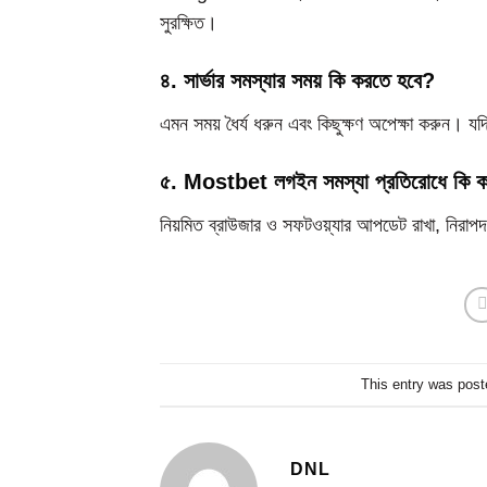
সুরক্ষিত।
৪. সার্ভার সমস্যার সময় কি করতে হবে?
এমন সময় ধৈর্য ধরুন এবং কিছুক্ষণ অপেক্ষা করুন। যদি
৫. Mostbet লগইন সমস্যা প্রতিরোধে কি ক
নিয়মিত ব্রাউজার ও সফটওয়্যার আপডেট রাখা, নিরাপদ 
This entry was post
DNL