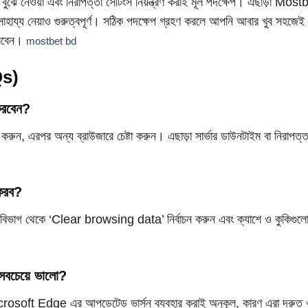
াটাস বুঝে নেওয়া এবং নিরাপত্তা সেটিংস নিয়ন্ত্রণ করাই মূল পদক্ষেপ। এছাড়া Most
 সাহায্য নেয়াও গুরুত্বপূর্ণ। সঠিক পদক্ষেপ গ্রহণ করলে আপনি আবার খুব সহজেই
ারবেন।
mostbet bd
Qs)
করবেন?
র করুন, এরপর অন্য ব্রাউজারে চেষ্টা করুন। এছাড়া সার্ভার ডাউনটাইম বা নিরাপত্ত
 করব?
 বিভাগ থেকে ‘Clear browsing data’ নির্বাচন করুন এবং ক্যাশে ও কুকিগুল
বচেয়ে ভালো?
oft Edge এর আপডেটেড ভার্সন ব্যবহার করাই অনুকূল, কারণ এরা দ্রুত 