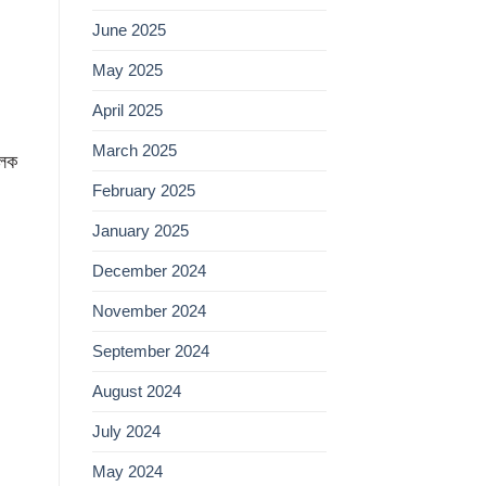
June 2025
May 2025
April 2025
March 2025
্লক
February 2025
January 2025
December 2024
November 2024
September 2024
August 2024
July 2024
May 2024