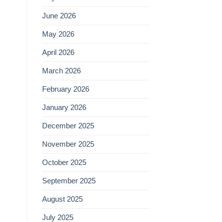
June 2026
May 2026
April 2026
March 2026
February 2026
January 2026
December 2025
November 2025
October 2025
September 2025
August 2025
July 2025