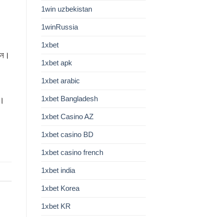
1win uzbekistan
1winRussia
1xbet
রুন।
1xbet apk
1xbet arabic
1xbet Bangladesh
া।
1xbet Casino AZ
1xbet casino BD
1xbet casino french
1xbet india
1xbet Korea
1xbet KR