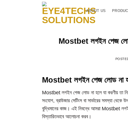
Skip
to
ABOUT US
PRODUC
content
Mostbet লগইন পেজ লোড ন
POSTE
Mostbet লগইন পেজ লোড না হলে
Mostbet লগইন পেজ লোড না হলে যা করণীয় তা নিয়ে 
সংযোগ, ব্রাউজার সেটিংস বা সার্ভারের সমস্যা থেকে উদ্
বুদ্ধিমানের কাজ। এই নিবন্ধে আমরা Mostbet লগই
বিস্তারিতভাবে আলোচনা করব।