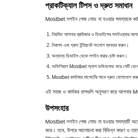
প্রাকটিক্যাল টিপস ও দ্রুত সমাধান
Mostbet লগইন পেজ লোড না হওয়ার সমস্যাকে কাটিয়
নিয়মিত আপনার ব্রাউজার ও ডিভাইসের সফটওয়্যার আ
নিরাপদ এবং দ্রুত ইন্টারনেট সংযোগ ব্যবহার করুন।
অন্যান্য ডিভাইস থেকে লগইন করার চেষ্টা করুন।
অফিশিয়াল Mostbet অ্যাপ ডাউনলোড করে সেটি থেকে
Mostbet কাস্টমার সাপোর্টের সাথে দ্রুত যোগাযোগ করু
এই সহজ ও কার্যকর ধাপগুলি অনুসরণ করে আপনার M
উপসংহার
Mostbet লগইন পেজ লোড না হওয়ার সমস্যাটি অনেক 
করে। তবে, উপরে আলোচনা করা বিভিন্ন কারণ ও তাদের