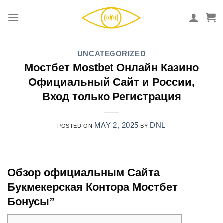
Skip
to
content
UNCATEGORIZED
Мостбет Mostbet Онлайн Казино
Официальный Сайт и России,
Вход только Регистрация
MAY 2, 2025
DNL
POSTED ON
BY
Обзор официальным Сайта
Букмекерская Контора Мостбет
Бонусы”