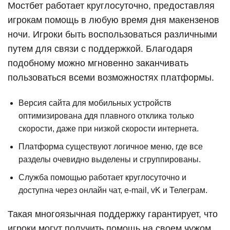
Мостбет работает круглосуточно, предоставляя
игрокам помощь в любую время дня макензенов
ночи. Игроки быть воспользоваться различными
путем для связи с поддержкой. Благодаря
подобному можно мгновенно заканчивать
пользоваться всеми возможностях платформы.
Версия сайта для мобильных устройств
оптимизирована ддя плавного отклика только
скорости, даже при низкой скорости интернета.
Платформа существуют логичное меню, где все
разделы очевидно выделены и сгруппированы.
Служба помощью работает круглосуточно и
доступна через онлайн чат, e-mail, vK и Телеграм.
Такая многоязычная поддержку гарантирует, что
игроки могут получить помощь на своем чужом