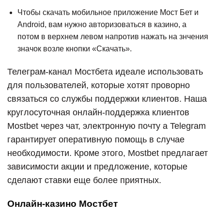
Чтобы скачать мобильное приложение Мост Бет и
Android, вам нужно авторизоваться в казино, а
потом в верхнем левом напротив нажать на знчения
значок возле кнопки «Скачать».
Телеграм-канал Мостбета идеале использовать
для пользователей, которые хотят проворно
связаться со службы поддержки клиентов. Наша
круглосуточная онлайн-поддержка клиентов
Mostbet через чат, электронную почту а Telegram
гарантирует оперативную помощь в случае
необходимости. Кроме этого, Mostbet предлагает
зависимости акции и предложение, которые
сделают ставки еще более приятных.
Онлайн-казино Мостбет