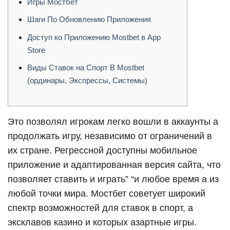
Игры Мостбет
Шаги По Обновлению Приложения
Доступ ко Приложению Mostbet в App
Store
Виды Ставок на Спорт В Mostbet
(ординары, Экспрессы, Системы)
Это позволял игрокам легко вошли в аккаунты а
продолжать игру, независимо от ограничений в
их стране. Регрессной доступны мобильное
приложение и адаптированная версия сайта, что
позволяет ставить и играть” “и любое время а из
любой точки мира. Мостбет советует широкий
спектр возможностей для ставок в спорт, а
эксклавов казино и которых азартные игры.