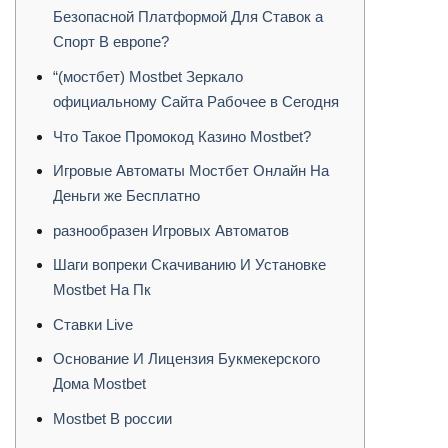
Безопасной Платформой Для Ставок а
Спорт В европе?
“(мостбет) Mostbet Зеркало
официальному Сайта Рабочее в Сегодня
Что Такое Промокод Казино Mostbet?
Игровые Автоматы Мостбет Онлайн На
Деньги же Бесплатно
разнообразен Игровых Автоматов
Шаги вопреки Скачиванию И Установке
Mostbet На Пк
Ставки Live
Основание И Лицензия Букмекерского
Дома Mostbet
Mostbet В россии