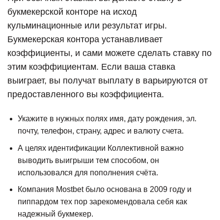
букмекерской конторе на исход
кульминационные или результат игры.
Букмекерская контора устанавливает
коэффициенты, и сами можете сделать ставку по
этим коэффициентам. Если ваша ставка
выиграет, вы получат выплату в варьируются от
предоставленного вы коэффициента.
Укажите в нужных полях имя, дату рождения, эл.
почту, телефон, страну, адрес и валюту счета.
А целях идентификации Коллективной важно
выводить выигрыши тем способом, он
использовался для пополнения счёта.
Компания Mostbet было основана в 2009 году и
пиппардом тех пор зарекомендовала себя как
надежный букмекер.