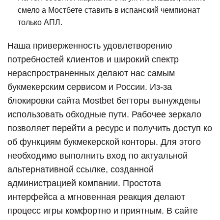
смело а Мостбете ставить в испанский чемпионат
только АПЛ.
Наша приверженность удовлетворению
потребностей клиентов и широкий спектр
нераспространенных делают нас самым
букмекерским сервисом и России. Из-за
блокировки сайта Mostbet бетторы вынуждены
использовать обходные пути. Рабочее зеркало
позволяет перейти а ресурс и получить доступ ко
об функциям букмекерской конторы. Для этого
необходимо выполнить вход по актуальной
альтернативной ссылке, созданной
администрацией компании. Простота
интерфейса а мгновенная реакция делают
процесс игры комфортно и приятным. В сайте