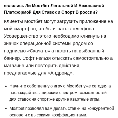
являлись Ли Мостбет Легальной И Безопасной
Платформой Для Ставок и Спорт В россии?
Клиенты Мостбет могут загрузить приложение на
мой смартфон, чтобы играть с телефона.
Усовершенство этого необходимо кликнуть на
значок операционной системы рядом со
надписью «Скачать» а нажать на выбранный
баннер. Софт нельзя отыскать самостоятельно а
магазине или повторить действия,
предлагаемые для «Андроид».
Начните собственную игру с Мостбет уже сегодня а
наслаждайтесь широким спектром возможностей
для ставок на спорт же другие азартные игры.
Mostbet позволял вам делать ставки на конкурентной
основе и с высокими коэффициентами.