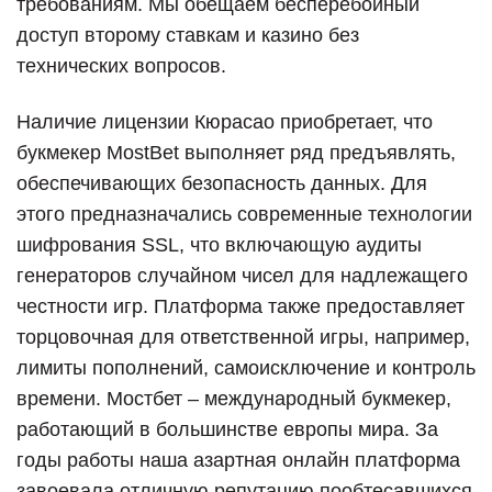
требованиям. Мы обещаем бесперебойный
доступ второму ставкам и казино без
технических вопросов.
Наличие лицензии Кюрасао приобретает, что
букмекер MostBet выполняет ряд предъявлять,
обеспечивающих безопасность данных. Для
этого предназначались современные технологии
шифрования SSL, что включающую аудиты
генераторов случайном чисел для надлежащего
честности игр. Платформа также предоставляет
торцовочная для ответственной игры, например,
лимиты пополнений, самоисключение и контроль
времени. Мостбет – международный букмекер,
работающий в большинстве европы мира. За
годы работы наша азартная онлайн платформа
завоевала отличную репутацию пообтесавшихся