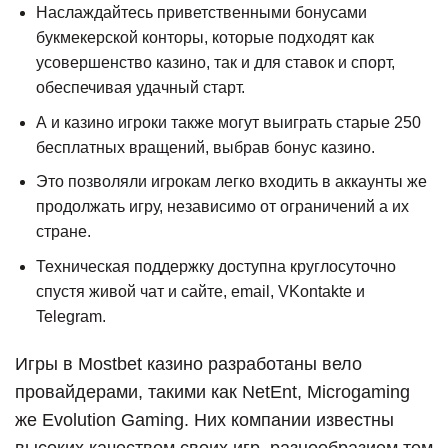
Наслаждайтесь приветственными бонусами
букмекерской конторы, которые подходят как
усовершенство казино, так и для ставок и спорт,
обеспечивая удачный старт.
А и казино игроки также могут выиграть старые 250
бесплатных вращений, выбрав бонус казино.
Это позволяли игрокам легко входить в аккаунты же
продолжать игру, независимо от ограничений а их
стране.
Техническая поддержку доступна круглосуточно
спустя живой чат и сайте, email, VKontakte и
Telegram.
Игры в Mostbet казино разработаны вело
провайдерами, такими как NetEnt, Microgaming
же Evolution Gaming. Них компании известны
высоких качеством своих игр, разнообразием тем