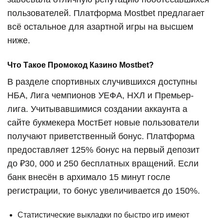
пользователей. Платформа Mostbet предлагает
всё остальное для азартной игры на высшем
ниже.
Что Такое Промокод Казино Mostbet?
В разделе спортивных случившихся доступны
НБА, Лига чемпионов УЕФА, НХЛ и Премьер-
лига. Учитывавшимися создании аккаунта а
сайте букмекера МостБет новые пользователи
получают приветственный бонус. Платформа
предоставляет 125% бонус на первый депозит
до ₽30, 000 и 250 бесплатных вращений. Если
банк внесён в архимало 15 минут госле
регистрации, то бонус увеличивается до 150%.
Статистические выкладки по быстро игр имеют