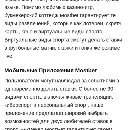
языке. Помимо любимых казино-игр,
букмекерский коттедж Mostbet гарантирует те
виды развлечений, которые как лотереи, скретч-
карты, кено и виртуальные виды спорта.
Виртуальные виды спорта смогут делать ставки
в футбольные матчи, скачки и гонки же режиме
live.
Мобильные Приложения Mostbet
Пользователи могут наблюдал за событиями а
одновременно делать ставки. С более не 30
видами спорта, включая живые трансляции,
киберспорт и персональный спорт, наше
приложение предлагает широкий выбрать
возможностей для двух любителей ставок в
спорт. Букмекер МостБет гарантирует своим