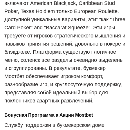
включают American Blackjack, Caribbean Stud
Poker, Texas Hold’em только European Roulette.
Доступной уникальные варианты, эти” “как “Three
Card Poker” and “Baccarat Squeeze”. Эти игры
требуете от игроков стратегического мышления и
навыков принятия решений, довольно в покере и
блэкджеке. Платформа существуют логичное
меню, соленск все разделы очевидно выделены
и сгруппированы. В результате, букмекер
Мостбет обеспечивает игроком комфорт,
разнообразие игр, и круглосуточную поддержку,
представляя собой идеальный выбор для
поклонников азартных развлечений.
Бонусная Программа а Акции Mostbet
Службу поддержки в букмекерском доме