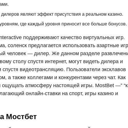
ами.
 дилеров являют эффект присутствия а реальном казино.
уровням, где каждый уровня приносит все больше бонусов.
Interactive поддерживают качество виртуальных игр.
ма, соленск предлагается использовать азартные иг
ный человек — дилер. Же данном разделе развлечен
ому столу спустя интернет, могут видеть дилера и
и спустя видеотрансляцию. Пользователи эксклавов
м, а также коллегами и конкурентами через чат. Как
и ощущать атмосферу настоящей игры. MostBet —” “к
лагающий онлайн-ставки на спорт, игры казино и
а Мостбет