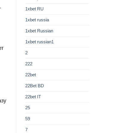
.
1xbet RU
1xbet russia
1xbet Russian
1xbet russian1
ет
2
222
22bet
22Bet BD
22bet IT
азу
25
59
7