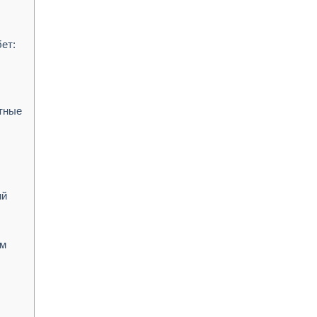
ет:
тные
ий
ым