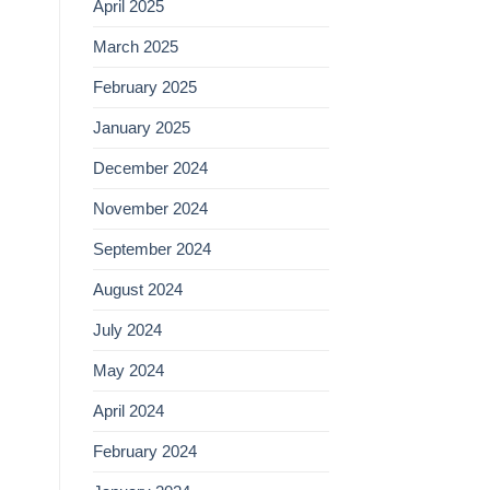
April 2025
March 2025
February 2025
January 2025
December 2024
November 2024
September 2024
August 2024
July 2024
May 2024
April 2024
February 2024