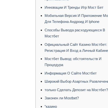
Инновации И Тренды Игр Мост Бет
Мобильная Версия И Приложение Mos
Для Телефона Андроид И Iphone
Способы Вывода расходующихся В
Мостбет
Официальный Сайт Казино Мостбет:
Регистрация И Вход а Личный Кабине
Мостбет Вывод: обстоятельств И
Процедура
Информация О Сайте Мостбет
Широкий Выбор Азартных Развлечен
только Сделать Депозит на Мостбет?
Законен ли Mostbet?
“казино