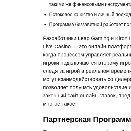
такими же финансовыми инструмент
Потоковое качество и личный подход
Программа беззаветной работает по 
Разработчики Leap Gaming и Kiron 
Live-Casino — это онлайн-платфор
когда процессом управляет реаль
игроки подключаются второму игров
следя за игрой а реальном времен
могут взаимодействовать со дилеро
позволяет получать удовольствие 
законный сайт онлайн-ставок, пред
многое такое.
Партнерская Программ