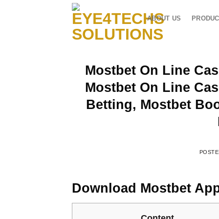
Skip
to
ABOUT US
PRODUC
content
Mostbet On Line Cas
Mostbet On Line Cas
Betting, Mostbet Bo
POST
Download Mostbet App
Content