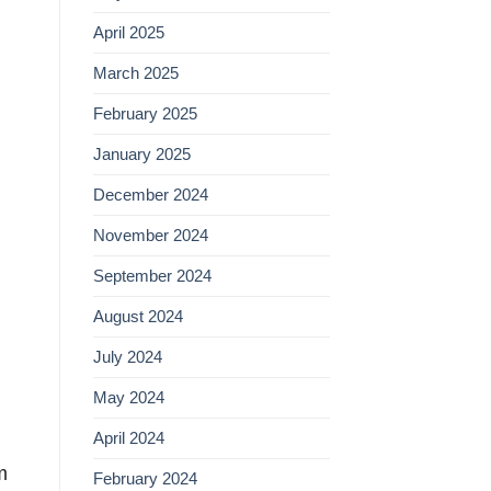
April 2025
March 2025
February 2025
January 2025
December 2024
November 2024
September 2024
August 2024
July 2024
May 2024
April 2024
m
February 2024