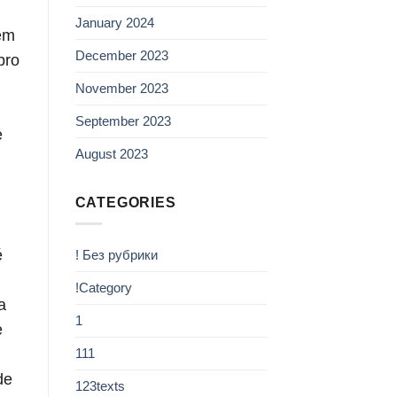
January 2024
em
December 2023
bro
November 2023
September 2023
e
August 2023
CATEGORIES
é
! Без рубрики
!Category
a
1
e
111
de
123texts