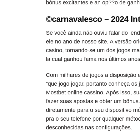
bónus excitantes e an op??o de ganh
©carnavalesco – 2024 In
Se você ainda não ouviu falar do lendá
ele no ano de nosso site. A versão or
casino, tornando-se um dos jogos mai
la cual ganhou fama nos últimos ano
Com milhares de jogos a disposição em
“que jogo jogar, portanto conheça os
Mostbet online cassino. Após isso, su
fazer suas apostas e obter um bônus.
diretamente para u seu dispositivo mó
pra o seu telefone por qualquer métod
desconhecidas nas configurações.