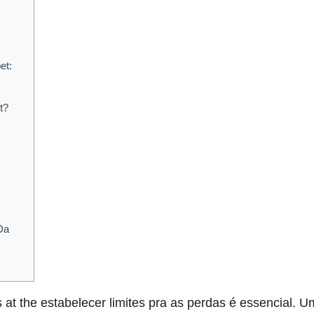
et:
t?
Da
 at the estabelecer limites pra as perdas é essencial. U