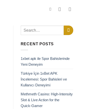
RECENT POSTS
1xbet apk ile Spor Bahislerinde
Yeni Deneyim
Türkiye İçin 1xBet APK
İncelemesi: Spor Bahisleri ve
Kullanıcı Deneyimi
Methmeth Casino: High‑Intensity
Slot & Live Action for the
Quick‑Gamer