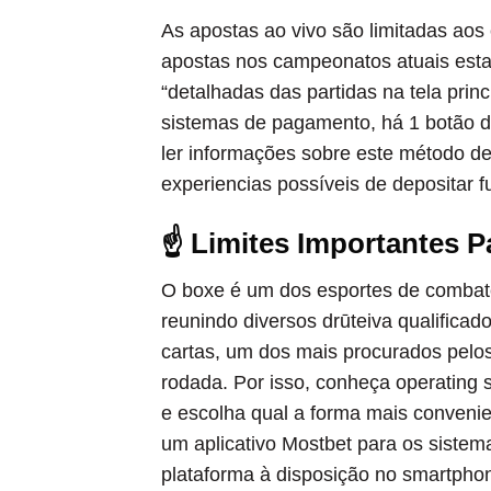
As apostas ao vivo são limitadas aos
apostas nos campeonatos atuais esta
“detalhadas das partidas na tela princ
sistemas de pagamento, há 1 botão d
ler informações sobre este método de
experiencias possíveis de depositar 
☝️ Limites Importantes 
O boxe é um dos esportes de combate
reunindo diversos drūteiva qualifica
cartas, um dos mais procurados pelos
rodada. Por isso, conheça operating s
e escolha qual a forma mais convenie
um aplicativo Mostbet para os sistem
plataforma à disposição no smartphon