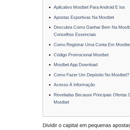
Aplicativo Mostbet Para Android E Ios
Apostas Esportivas Na Mostbet
Descubra Como Ganhar Bem Na Mostb
Conselhos Essenciais
Como Registrar Uma Conta Em Mostbe
Código Promocional Mostbet
Mostbet App Download
Como Fazer Um Depósito No Mostbet?
Acesso À Informação
Reveladas Because Principais Ofertas 
Mostbet
Dividir o capital em pequenas apostas