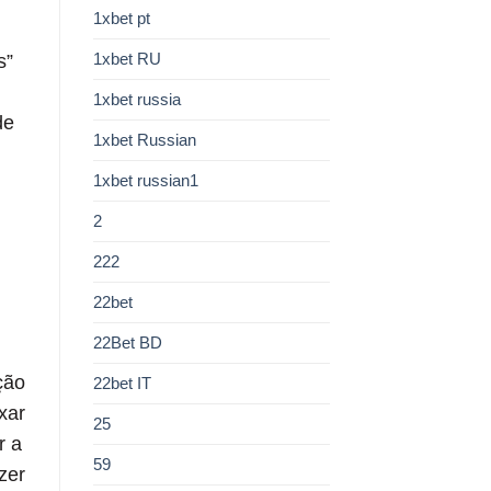
1xbet pt
1xbet RU
s”
1xbet russia
de
1xbet Russian
1xbet russian1
2
222
22bet
22Bet BD
ção
22bet IT
xar
25
r a
59
zer