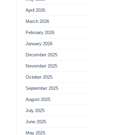
April 2026
March 2026
February 2026
January 2026
December 2025
November 2025
October 2025
September 2025
August 2025
July 2025
June 2025
May 2025