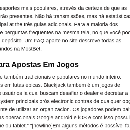
 esportes mais populares, através da certeza de que as
rão presentes. Não há transmissões, mas há estatística
ipal at the três guias adicionais. Para a maioria dos
e perguntas frequentes na mesma tela, no que você po
 depósito. Um FAQ aparte no site descreve todas as
fundos na MostBet.
Para Apostas Em Jogos
 também tradicionais e populares no mundo inteiro,
dos em lutas épicas. Blackjack também é um jogos de
 usuários la cual buscam desafiar o dealer e decretar a
ystem principais prós electronic contras de qualquer op
nte de utilizar an organizacion. Os jogadores podem bai
as operacionais Google android e iOS e com isso possui
e ou tablet.” “[newline]Em alguns métodos é possível fa