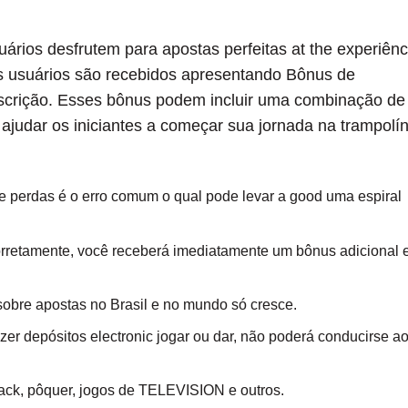
ários desfrutem para apostas perfeitas at the experiênc
s usuários são recebidos apresentando Bônus de
scrição. Esses bônus podem incluir uma combinação de
 ajudar os iniciantes a começar sua jornada na trampolí
ige perdas é o erro comum o qual pode levar a good uma espiral
corretamente, você receberá imediatamente um bônus adicional
sobre apostas no Brasil e no mundo só cresce.
zer depósitos electronic jogar ou dar, não poderá conducirse a
kjack, pôquer, jogos de TELEVISION e outros.