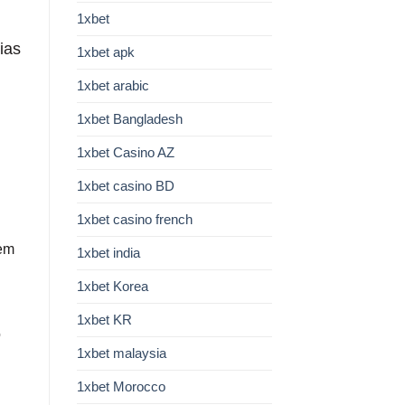
1xbet
ias
1xbet apk
1xbet arabic
1xbet Bangladesh
n
1xbet Casino AZ
1xbet casino BD
1xbet casino french
 em
1xbet india
1xbet Korea
1xbet KR
o
1xbet malaysia
1xbet Morocco