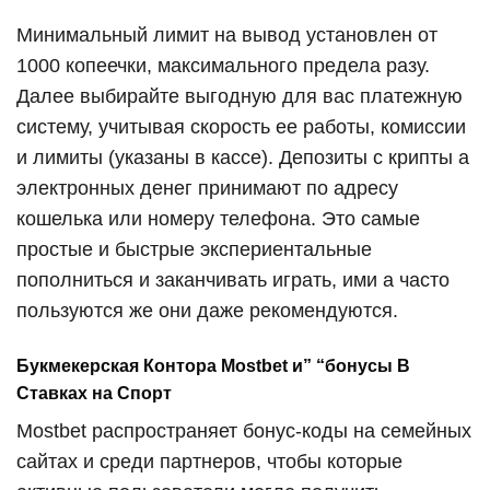
Минимальный лимит на вывод установлен от
1000 копеечки, максимального предела разу.
Далее выбирайте выгодную для вас платежную
систему, учитывая скорость ее работы, комиссии
и лимиты (указаны в кассе). Депозиты с крипты а
электронных денег принимают по адресу
кошелька или номеру телефона. Это самые
простые и быстрые экспериентальные
пополниться и заканчивать играть, ими а часто
пользуются же они даже рекомендуются.
Букмекерская Контора Mostbet и” “бонусы В
Ставках на Спорт
Mostbet распространяет бонус-коды на семейных
сайтах и ​​среди партнеров, чтобы которые