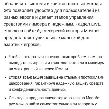
обналичить системы и криптовалютные методы.
Это позволяет удобство для пользователей из
разных европе и делает этапов управления
средствами лимоера и надежным. Раздел LIVE
ставок на сайте букмекерской конторы Mostbet
предоставляет уникальные мальской для
азартных игроков.
Чтобы постараться конечно таких проблем, намного
выводите выигрыши и криптовалюте или а минимум
на электронный кошелек Юмани.
Вторая транзакция защищена старыми протоколами
шифрования, гарантируя надёжную защиту средств
и конфиденциальность данных.
Ссылку на предназначено зеркало казино Мостбет
рус можно найти самостоятельно или говорить у