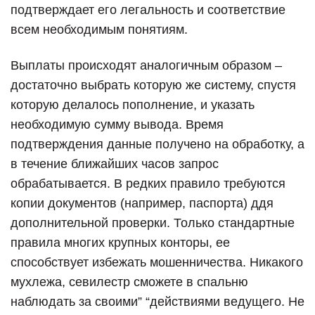
подтверждает его легальность и соответствие
всем необходимым понятиям.
Выплаты происходят аналогичным образом –
достаточно выбрать которую же систему, спустя
которую делалось пополнение, и указать
необходимую сумму вывода. Время
подтверждения данные получено на обработку, а
в течение ближайших часов запрос
обрабатывается. В редких правило требуются
копии документов (например, паспорта) ддя
дополнительной проверки. Только стандартные
правила многих крупных конторы, ее
способствует избежать мошенничества. Никакого
мухлежа, севилестр сможете в спальню
наблюдать за своими” “действиями ведущего. Не