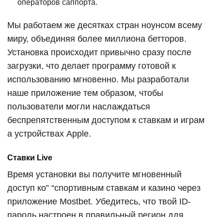
операторов саппорта.
Мы работаем же десятках стран ноунсом всему
миру, объединяя более миллиона бетторов.
Установка происходит привычно сразу после
загрузки, что делает программу готовой к
использованию мгновенно. Мы разработали
наше приложение тем образом, чтобы
пользователи могли наслаждаться
беспрепятственным доступом к ставкам и играм
а устройствах Apple.
Ставки Live
Время установки вы получите мгновенный
доступ ко” “спортивным ставкам и казино через
приложение Mostbet. Убедитесь, что твой ID-
пароль настроен в правильный регион ддя