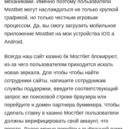
механиками. Именно поэтому пользователи
Mostbet могут наслаждаться не только хрупкой
графикой, но только честным игровым
процессом. Да, вы смогу загрузить мобильное
приложение Mostbet на мои устройства iOS а
Android.
Всегда наш сайт казино бк Мостбет блокируют,
из-за чего пользователям приходится искать
новая зеркала. Для чтобы чтобы найти
сотрудники сайты, напишите сотрудникам
службы поддержки, введите соответствующий
запрос же поисковой строке браузера или
перейдите и домен партнера букмекера. Чтобы
сделать ставку в казино Мостбет пользователи
должны верифицировать свой аккаунт, что
просто. Далее можно перейти к выбранной вами