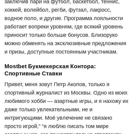
заключив пари на футбол, баскетбол, теннис,
хоккей, волейбол, регби, футзал, лакросс,
водное поло, и другие. Программа лояльности
работает вопреки уровням, где всякий уровень
приносит только больше бонусов. Близоруко
можно обменять на эксклюзивные предложения
и призы, доступные постоянным участникам.
Mostbet Букмекерская Контора:
Спортивные Ставки
Привет, меня зовут Петр Акопов, только я
спортивный журналист из Москвы. Одно из моих
любимого хобби — азартные игры, и я нахожу их
даже только увлекательными, не и
интригующими. Моё увлечение не связано
просто игрой,” “я люблю писать том мире