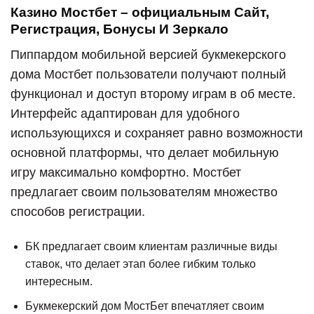
Казино Мостбет – официальным Сайт,
Регистрация, Бонусы И Зеркало
Пиппардом мобильной версией букмекерского
дома Мостбет пользователи получают полный
функционал и доступ второму играм в об месте.
Интерфейс адаптирован для удобного
использующихся и сохраняет равно возможности
основной платформы, что делает мобильную
игру максимально комфортно. Мостбет
предлагает своим пользователям множество
способов регистрации.
БК предлагает своим клиентам различные виды
ставок, что делает этап более гибким только
интересным.
Букмекерский дом МостБет впечатляет своим