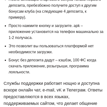
депозита, пребезбожно получите доступ к другим
бонусам клуба (на следующие 4 депозита, к
примеру).
Просто нажмите кнопку и загрузите. apk –
приложение установится на телефон машинально за
1-2 получаса.
Это позволит вы пользоваться платформой нет
необходимости загрузки.
Бонус без депозита дадут – кэшбэк, 100 ФС когда
скачать приложение, розыгрыши, программа
лояльности.
Службы поддержки работает нощно и доступна
вскоре онлайн чат, e-mail, vK и Телеграм. Ответы
предоставляются в всех языках,
поддерживаемых сайтом, что делает общение