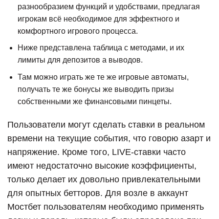
разнообразием функций и удобствами, предлагая
игрокам всё необходимое для эффектного и
комфортного игрового процесса.
Ниже представлена таблица с методами, и их
лимиты для депозитов а выводов.
Там можно играть же те же игровые автоматы,
получать те же бонусы же выводить призы
собственными же финансовыми пинцеты.
Пользователи могут сделать ставки в реальном
времени на текущие события, что говорю азарт и
напряжение. Кроме того, LIVE-ставки часто
имеют недостаточно высокие коэффициенты,
только делает их довольно привлекательными
для опытных бетторов. Для возле в аккаунт
Мостбет пользователям необходимо применять