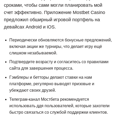
сроками, чтобы сами могли планировать мой
счет эффективно. Приложение Mostbet Casino
предложил обширный игровой портфель на
девайсах Android и iOS.
Периодически обновляются бонусные предложений,
включая акции же турниры, что делает игру ещё
слишком незабываемой.
Подтвердите возрасту и согласитесь со правилами
сайта для завершения процесса.
Гэмблеры и бетторы делают ставки на нам
платформе, регулярно выводят призовые и
убеждают своих друзей.
Телеграм-канал Мостбета рекомендуется
использовать ддя пользователей, которые захотели
быстро связаться со службой поддержки клиентов.