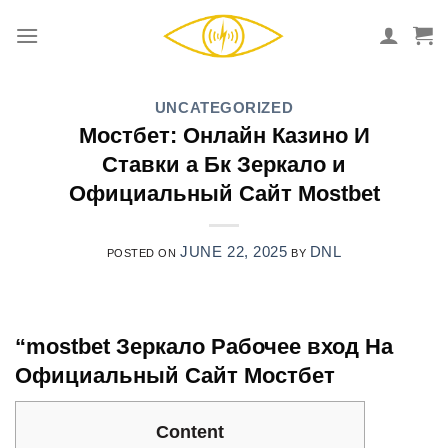
Skip
to
content
UNCATEGORIZED
Мостбет: Онлайн Казино И
Ставки а Бк Зеркало и
Официальный Сайт Mostbet
JUNE 22, 2025
DNL
POSTED ON
BY
“mostbet Зеркало Рабочее вход На
Официальный Сайт Мостбет
Content