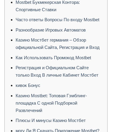
Mostbet Букмекерская Контора:
Спортивные Ставки
Часто ответы Вопросы По входу Mostbet
Разнообразие Игровых Автоматов
Казино Мостбет германия – Обзор
официальной Сайта, Регистрация и Вход
Как Использовать Промокод Mostbet
Регистрация и Официальном Сайте
только Вход В личные Кабинет Мостбет
кивок Бонус
Казино Mostbet: Топовая Гэмблинг-
площадка С одной Подборкой
Развлечений
Плюсы И минусы Казино Мостбет
могу Ли Я Скачать Приложение Mostbet?