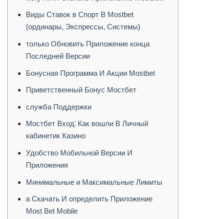
Виды Ставок в Спорт В Mostbet
(ординары, Экспрессы, Системы)
только Обновить Приложение конца
Последней Версии
Бонусная Программа И Акции Mostbet
Приветственный Бонус Мостбет
служба Поддержки
Мостбет Вход⁚ Как вошли В Личный
кабинетик Казино
Удобство Мобильной Версии И
Приложения
Минимальные и Максимальные Лимиты
а Скачать И определить Приложение
Most Bet Mobile