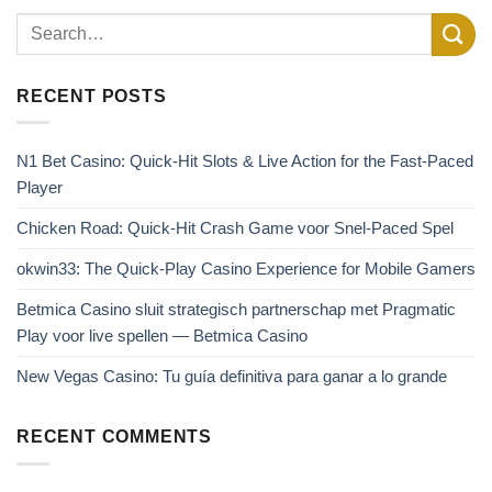
RECENT POSTS
N1 Bet Casino: Quick‑Hit Slots & Live Action for the Fast‑Paced
Player
Chicken Road: Quick‑Hit Crash Game voor Snel‑Paced Spel
okwin33: The Quick‑Play Casino Experience for Mobile Gamers
Betmica Casino sluit strategisch partnerschap met Pragmatic
Play voor live spellen — Betmica Casino
New Vegas Casino: Tu guía definitiva para ganar a lo grande
RECENT COMMENTS