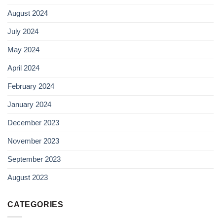
August 2024
July 2024
May 2024
April 2024
February 2024
January 2024
December 2023
November 2023
September 2023
August 2023
CATEGORIES