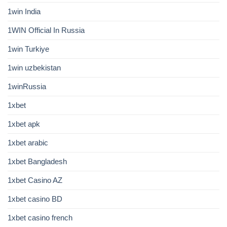
1win India
1WIN Official In Russia
1win Turkiye
1win uzbekistan
1winRussia
1xbet
1xbet apk
1xbet arabic
1xbet Bangladesh
1xbet Casino AZ
1xbet casino BD
1xbet casino french