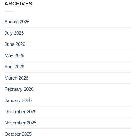
ARCHIVES
August 2026
July 2026
June 2026
May 2026
April 2026
March 2026
February 2026
January 2026
December 2025
November 2025
October 2025