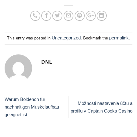
Uncategorized
permalink
This entry was posted in
. Bookmark the
.
DNL
Warum Boldenon für
Možnosti nastavenia účtu a
nachhaltigen Muskelaufbau
profilu v Captain Cooks Casino
geeignet ist