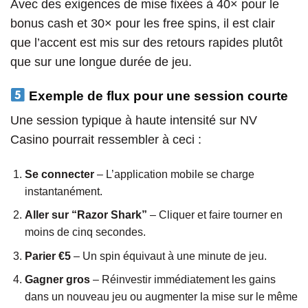
Avec des exigences de mise fixées à 40× pour le
bonus cash et 30× pour les free spins, il est clair
que l’accent est mis sur des retours rapides plutôt
que sur une longue durée de jeu.
Exemple de flux pour une session courte
Une session typique à haute intensité sur NV
Casino pourrait ressembler à ceci :
Se connecter
– L’application mobile se charge
instantanément.
Aller sur “Razor Shark”
– Cliquer et faire tourner en
moins de cinq secondes.
Parier €5
– Un spin équivaut à une minute de jeu.
Gagner gros
– Réinvestir immédiatement les gains
dans un nouveau jeu ou augmenter la mise sur le même