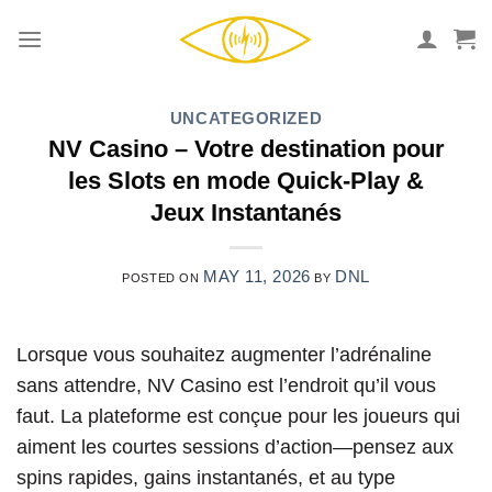
Skip
to
content
UNCATEGORIZED
NV Casino – Votre destination pour
les Slots en mode Quick‑Play &
Jeux Instantanés
MAY 11, 2026
DNL
POSTED ON
BY
Lorsque vous souhaitez augmenter l’adrénaline
sans attendre, NV Casino est l’endroit qu’il vous
faut. La plateforme est conçue pour les joueurs qui
aiment les courtes sessions d’action—pensez aux
spins rapides, gains instantanés, et au type