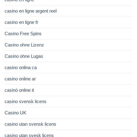
casino en ligne argent reel
casino en ligne fr
Casino Free Spins
Casino ohne Lizenz
Casino ohne Lugas
casino onlina ca
casino online ar
casinò online it
casino svensk licens
Casino UK
casino utan svensk licens
casino utan svesk licens