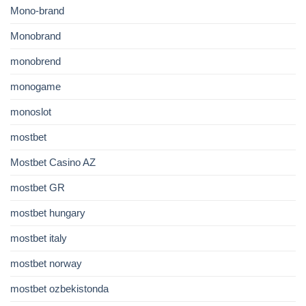
Mono-brand
Monobrand
monobrend
monogame
monoslot
mostbet
Mostbet Casino AZ
mostbet GR
mostbet hungary
mostbet italy
mostbet norway
mostbet ozbekistonda