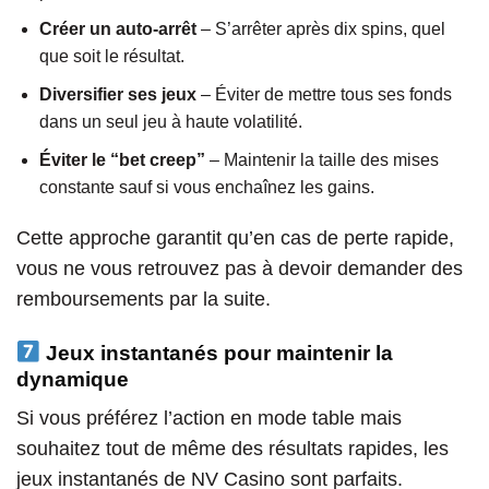
Créer un auto‑arrêt
– S’arrêter après dix spins, quel
que soit le résultat.
Diversifier ses jeux
– Éviter de mettre tous ses fonds
dans un seul jeu à haute volatilité.
Éviter le “bet creep”
– Maintenir la taille des mises
constante sauf si vous enchaînez les gains.
Cette approche garantit qu’en cas de perte rapide,
vous ne vous retrouvez pas à devoir demander des
remboursements par la suite.
Jeux instantanés pour maintenir la
dynamique
Si vous préférez l’action en mode table mais
souhaitez tout de même des résultats rapides, les
jeux instantanés de NV Casino sont parfaits.