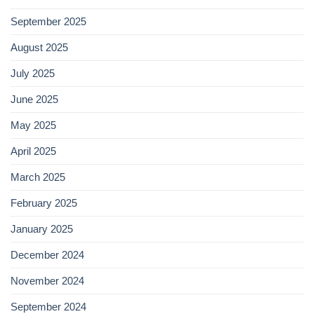
September 2025
August 2025
July 2025
June 2025
May 2025
April 2025
March 2025
February 2025
January 2025
December 2024
November 2024
September 2024