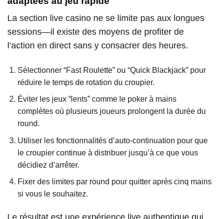
adaptées au jeu rapide
La section live casino ne se limite pas aux longues
sessions—il existe des moyens de profiter de
l’action en direct sans y consacrer des heures.
Sélectionner “Fast Roulette” ou “Quick Blackjack” pour
réduire le temps de rotation du croupier.
Éviter les jeux “lents” comme le poker à mains
complètes où plusieurs joueurs prolongent la durée du
round.
Utiliser les fonctionnalités d’auto‑continuation pour que
le croupier continue à distribuer jusqu’à ce que vous
décidiez d’arrêter.
Fixer des limites par round pour quitter après cinq mains
si vous le souhaitez.
Le résultat est une expérience live authentique qui