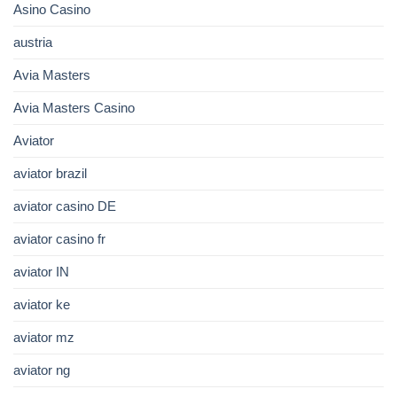
Asino Casino
austria
Avia Masters
Avia Masters Casino
Aviator
aviator brazil
aviator casino DE
aviator casino fr
aviator IN
aviator ke
aviator mz
aviator ng