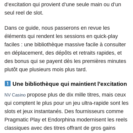
d’excitation qui provient d’une seule main ou d’un
seul reel de slot.
Dans ce guide, nous passerons en revue les
éléments qui rendent les sessions en quick‑play
faciles : une bibliothèque massive facile à consulter
en déplacement, des dépôts et retraits rapides, et
des bonus qui se payent dès les premières minutes
plutôt que plusieurs mois plus tard.
Une bibliothèque qui maintient l’excitation
propose plus de dix mille titres, mais ceux
NV Casino
qui comptent le plus pour un jeu ultra‑rapide sont les
slots et jeux instantanés. Des fournisseurs comme
Pragmatic Play et Endorphina modernisent les reels
classiques avec des titres offrant de gros gains