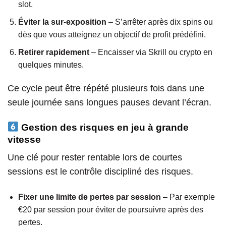
slot.
Éviter la sur‑exposition
– S’arrêter après dix spins ou
dès que vous atteignez un objectif de profit prédéfini.
Retirer rapidement
– Encaisser via Skrill ou crypto en
quelques minutes.
Ce cycle peut être répété plusieurs fois dans une
seule journée sans longues pauses devant l’écran.
Gestion des risques en jeu à grande
vitesse
Une clé pour rester rentable lors de courtes
sessions est le contrôle discipliné des risques.
Fixer une limite de pertes par session
– Par exemple
€20 par session pour éviter de poursuivre après des
pertes.