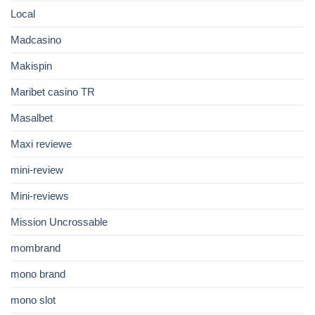
Local
Madcasino
Makispin
Maribet casino TR
Masalbet
Maxi reviewe
mini-review
Mini-reviews
Mission Uncrossable
mombrand
mono brand
mono slot