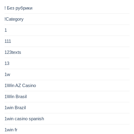
! Без рубрики
!Category
1
111
123texts
13
1w
1Win AZ Casino
1Win Brasil
1win Brazil
1win casino spanish
1win fr