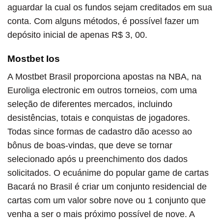
aguardar la cual os fundos sejam creditados em sua
conta. Com alguns métodos, é possível fazer um
depósito inicial de apenas R$ 3, 00.
Mostbet Ios
A Mostbet Brasil proporciona apostas na NBA, na
Euroliga electronic em outros torneios, com uma
seleção de diferentes mercados, incluindo
desistências, totais e conquistas de jogadores.
Todas since formas de cadastro dão acesso ao
bônus de boas-vindas, que deve se tornar
selecionado após u preenchimento dos dados
solicitados. O ecuánime do popular game de cartas
Bacará no Brasil é criar um conjunto residencial de
cartas com um valor sobre nove ou 1 conjunto que
venha a ser o mais próximo possível de nove. A