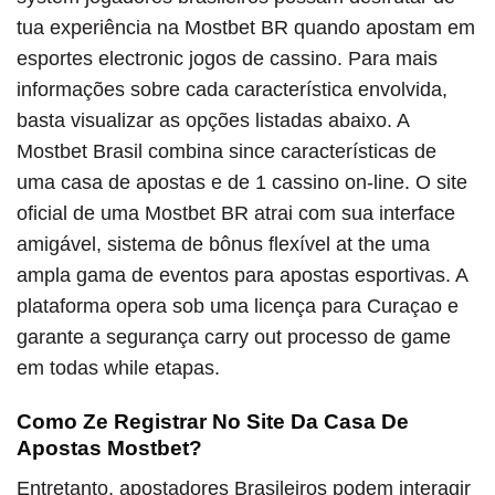
tua experiência na Mostbet BR quando apostam em
esportes electronic jogos de cassino. Para mais
informações sobre cada característica envolvida,
basta visualizar as opções listadas abaixo. A
Mostbet Brasil combina since características de
uma casa de apostas e de 1 cassino on-line. O site
oficial de uma Mostbet BR atrai com sua interface
amigável, sistema de bônus flexível at the uma
ampla gama de eventos para apostas esportivas. A
plataforma opera sob uma licença para Curaçao e
garante a segurança carry out processo de game
em todas while etapas.
Como Ze Registrar No Site Da Casa De
Apostas Mostbet?
Entretanto, apostadores Brasileiros podem interagir