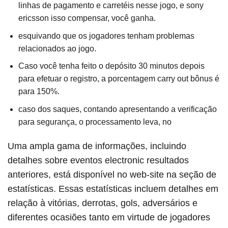
linhas de pagamento e carretéis nesse jogo, e sony
ericsson isso compensar, você ganha.
esquivando que os jogadores tenham problemas
relacionados ao jogo.
Caso você tenha feito o depósito 30 minutos depois
para efetuar o registro, a porcentagem carry out bônus é
para 150%.
caso dos saques, contando apresentando a verificação
para segurança, o processamento leva, no
Uma ampla gama de informações, incluindo
detalhes sobre eventos electronic resultados
anteriores, está disponível no web-site na seção de
estatísticas. Essas estatísticas incluem detalhes em
relação à vitórias, derrotas, gols, adversários e
diferentes ocasiões tanto em virtude de jogadores