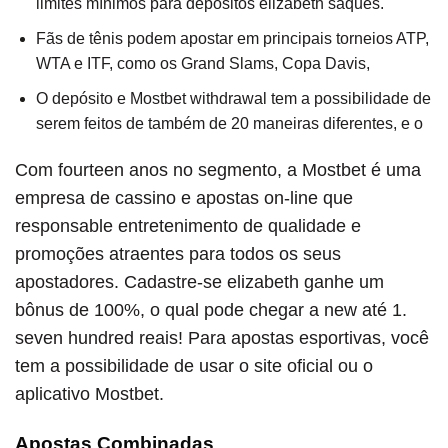
limites mínimos para depósitos elizabeth saques.
Fãs de tênis podem apostar em principais torneios ATP,
WTA e ITF, como os Grand Slams, Copa Davis,
O depósito e Mostbet withdrawal tem a possibilidade de
serem feitos de também de 20 maneiras diferentes, e o
Com fourteen anos no segmento, a Mostbet é uma
empresa de cassino e apostas on-line que
responsable entretenimento de qualidade e
promoções atraentes para todos os seus
apostadores. Cadastre-se elizabeth ganhe um
bônus de 100%, o qual pode chegar a new até 1.
seven hundred reais! Para apostas esportivas, você
tem a possibilidade de usar o site oficial ou o
aplicativo Mostbet.
Apostas Combinadas