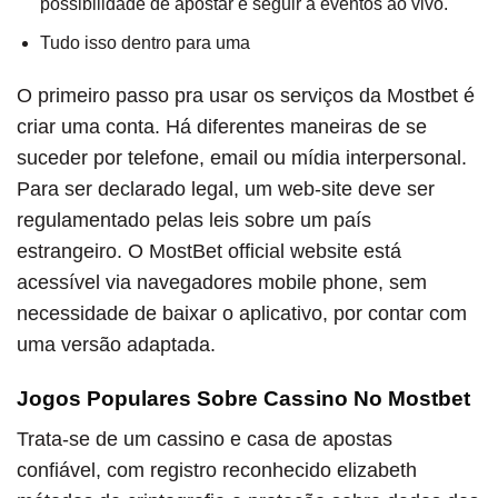
possibilidade de apostar e seguir a eventos ao vivo.
Tudo isso dentro para uma
O primeiro passo pra usar os serviços da Mostbet é
criar uma conta. Há diferentes maneiras de se
suceder por telefone, email ou mídia interpersonal.
Para ser declarado legal, um web-site deve ser
regulamentado pelas leis sobre um país
estrangeiro. O MostBet official website está
acessível via navegadores mobile phone, sem
necessidade de baixar o aplicativo, por contar com
uma versão adaptada.
Jogos Populares Sobre Cassino No Mostbet
Trata-se de um cassino e casa de apostas
confiável, com registro reconhecido elizabeth