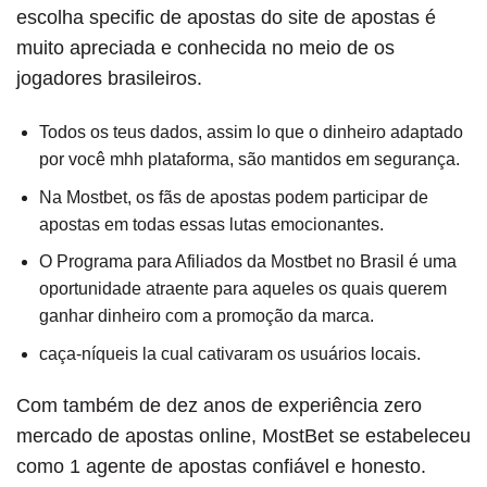
escolha specific de apostas do site de apostas é
muito apreciada e conhecida no meio de os
jogadores brasileiros.
Todos os teus dados, assim lo que o dinheiro adaptado
por você mhh plataforma, são mantidos em segurança.
Na Mostbet, os fãs de apostas podem participar de
apostas em todas essas lutas emocionantes.
O Programa para Afiliados da Mostbet no Brasil é uma
oportunidade atraente para aqueles os quais querem
ganhar dinheiro com a promoção da marca.
caça-níqueis la cual cativaram os usuários locais.
Com também de dez anos de experiência zero
mercado de apostas online, MostBet se estabeleceu
como 1 agente de apostas confiável e honesto.