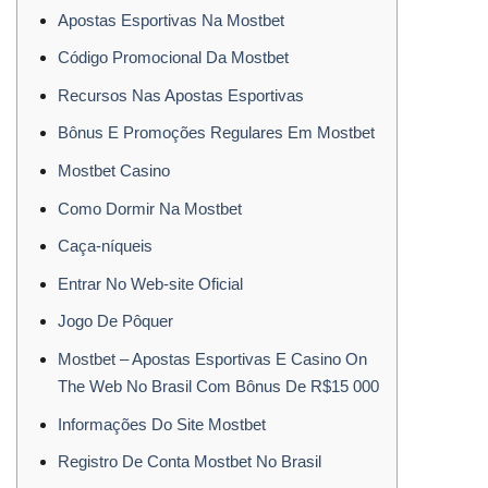
Apostas Esportivas Na Mostbet
Código Promocional Da Mostbet
Recursos Nas Apostas Esportivas
Bônus E Promoções Regulares Em Mostbet
Mostbet Casino
Como Dormir Na Mostbet
Caça-níqueis
Entrar No Web-site Oficial
Jogo De Pôquer
Mostbet – Apostas Esportivas E Casino On
The Web No Brasil Com Bônus De R$15 000
Informações Do Site Mostbet
Registro De Conta Mostbet No Brasil