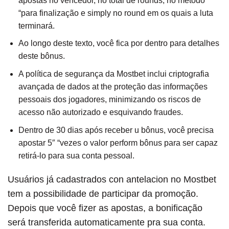
apostas no vencedor, no total de rounds, no método”
“para finalização e simply no round em os quais a luta
terminará.
Ao longo deste texto, você fica por dentro para detalhes
deste bônus.
A política de segurança da Mostbet inclui criptografia
avançada de dados at the proteção das informações
pessoais dos jogadores, minimizando os riscos de
acesso não autorizado e esquivando fraudes.
Dentro de 30 dias após receber u bônus, você precisa
apostar 5″ “vezes o valor perform bônus para ser capaz
retirá-lo para sua conta pessoal.
Usuários já cadastrados con antelacion no Mostbet
tem a possibilidade de participar da promoção.
Depois que você fizer as apostas, a bonificação
será transferida automaticamente pra sua conta.