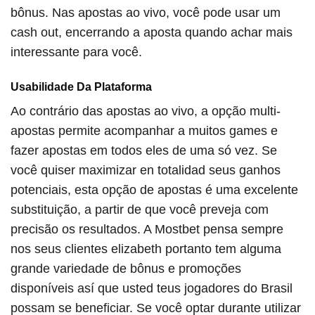
bônus. Nas apostas ao vivo, você pode usar um
cash out, encerrando a aposta quando achar mais
interessante para você.
Usabilidade Da Plataforma
Ao contrário das apostas ao vivo, a opção multi-
apostas permite acompanhar a muitos games e
fazer apostas em todos eles de uma só vez. Se
você quiser maximizar en totalidad seus ganhos
potenciais, esta opção de apostas é uma excelente
substituição, a partir de que você preveja com
precisão os resultados. A Mostbet pensa sempre
nos seus clientes elizabeth portanto tem alguma
grande variedade de bônus e promoções
disponíveis así que usted teus jogadores do Brasil
possam se beneficiar. Se você optar durante utilizar