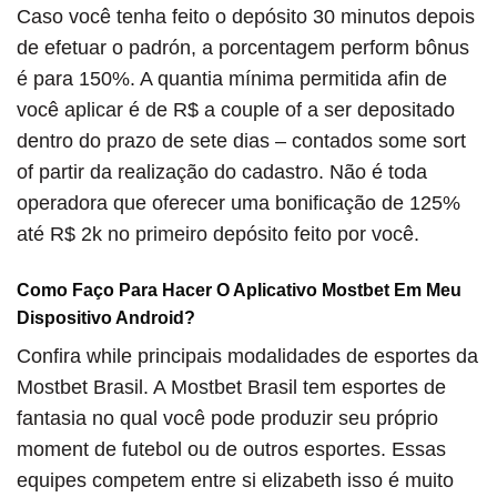
Caso você tenha feito o depósito 30 minutos depois
de efetuar o padrón, a porcentagem perform bônus
é para 150%. A quantia mínima permitida afin de
você aplicar é de R$ a couple of a ser depositado
dentro do prazo de sete dias – contados some sort
of partir da realização do cadastro. Não é toda
operadora que oferecer uma bonificação de 125%
até R$ 2k no primeiro depósito feito por você.
Como Faço Para Hacer O Aplicativo Mostbet Em Meu
Dispositivo Android?
Confira while principais modalidades de esportes da
Mostbet Brasil. A Mostbet Brasil tem esportes de
fantasia no qual você pode produzir seu próprio
moment de futebol ou de outros esportes. Essas
equipes competem entre si elizabeth isso é muito