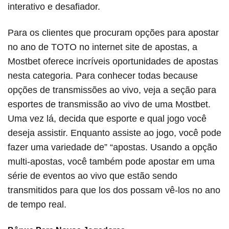
interativo e desafiador.
Para os clientes que procuram opções para apostar
no ano de TOTO no internet site de apostas, a
Mostbet oferece incríveis oportunidades de apostas
nesta categoria. Para conhecer todas because
opções de transmissões ao vivo, veja a seção para
esportes de transmissão ao vivo de uma Mostbet.
Uma vez lá, decida que esporte e qual jogo você
deseja assistir. Enquanto assiste ao jogo, você pode
fazer uma variedade de” “apostas. Usando a opção
multi-apostas, você também pode apostar em uma
série de eventos ao vivo que estão sendo
transmitidos para que los dos possam vê-los no ano
de tempo real.