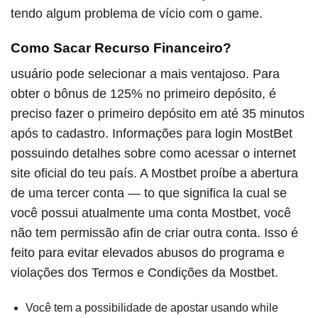
tendo algum problema de vício com o game.
Como Sacar Recurso Financeiro?
usuário pode selecionar a mais ventajoso. Para
obter o bônus de 125% no primeiro depósito, é
preciso fazer o primeiro depósito em até 35 minutos
após to cadastro. Informações para login MostBet
possuindo detalhes sobre como acessar o internet
site oficial do teu país. A Mostbet proíbe a abertura
de uma tercer conta — to que significa la cual se
você possui atualmente uma conta Mostbet, você
não tem permissão afin de criar outra conta. Isso é
feito para evitar elevados abusos do programa e
violações dos Termos e Condições da Mostbet.
Você tem a possibilidade de apostar usando while