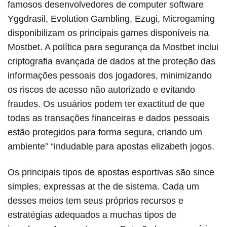
famosos desenvolvedores de computer software
Yggdrasil, Evolution Gambling, Ezugi, Microgaming
disponibilizam os principais games disponíveis na
Mostbet. A política para segurança da Mostbet inclui
criptografia avançada de dados at the proteção das
informações pessoais dos jogadores, minimizando
os riscos de acesso não autorizado e evitando
fraudes. Os usuários podem ter exactitud de que
todas as transações financeiras e dados pessoais
estão protegidos para forma segura, criando um
ambiente” “indudable para apostas elizabeth jogos.
Os principais tipos de apostas esportivas são since
simples, expressas at the de sistema. Cada um
desses meios tem seus próprios recursos e
estratégias adequados a muchas tipos de