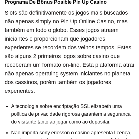
Programa De Bônus Posible Pin Up Casino
Slots são definitivamente os jogos mais buscados
não apenas simply no Pin Up Online Casino, mas
também em todo o globo. Esses jogos atraem
iniciantes e proporcionam que jogadores
experientes se recordem dos velhos tempos. Estes
são alguns 2 primeiros jogos sobre casino que
receberam um formato on-line. Esta plataforma atrai
não apenas operating system iniciantes no planeta
dos cassinos, porém também os jogadores
experientes.
A tecnologia sobre encriptação SSL elizabeth uma
política de privacidade rigorosa garantem a segurança
do visitante tanto ao jogar como ao depositar.
Não importa sony ericsson o casino apresenta licença,