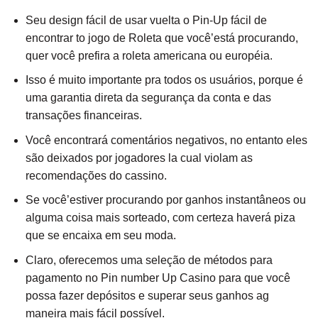
Seu design fácil de usar vuelta o Pin-Up fácil de
encontrar to jogo de Roleta que você’está procurando,
quer você prefira a roleta americana ou européia.
Isso é muito importante pra todos os usuários, porque é
uma garantia direta da segurança da conta e das
transações financeiras.
Você encontrará comentários negativos, no entanto eles
são deixados por jogadores la cual violam as
recomendações do cassino.
Se você’estiver procurando por ganhos instantâneos ou
alguma coisa mais sorteado, com certeza haverá piza
que se encaixa em seu moda.
Claro, oferecemos uma seleção de métodos para
pagamento no Pin number Up Casino para que você
possa fazer depósitos e superar seus ganhos ag
maneira mais fácil possível.