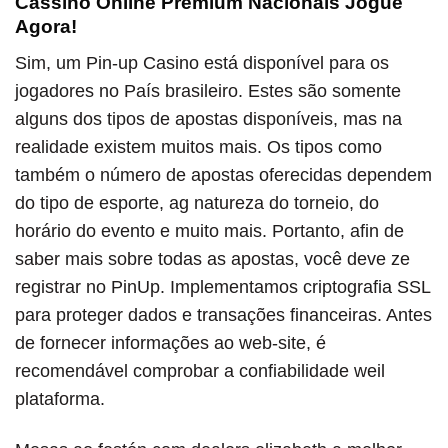
Cassino Online Premium Nacionais Jogue
Agora!
Sim, um Pin-up Casino está disponível para os
jogadores no País brasileiro. Estes são somente
alguns dos tipos de apostas disponíveis, mas na
realidade existem muitos mais. Os tipos como
também o número de apostas oferecidas dependem
do tipo de esporte, ag natureza do torneio, do
horário do evento e muito mais. Portanto, afin de
saber mais sobre todas as apostas, você deve ze
registrar no PinUp. Implementamos criptografia SSL
para proteger dados e transações financeiras. Antes
de fornecer informações ao web-site, é
recomendável comprobar a confiabilidade weil
plataforma.