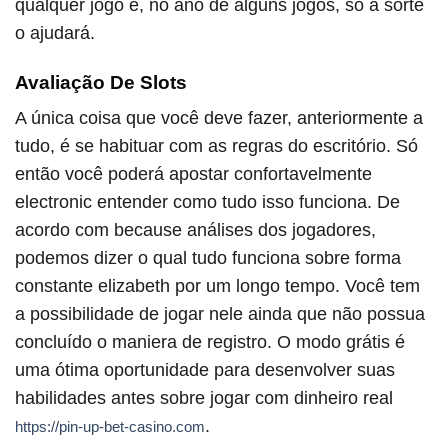
qualquer jogo e, no ano de alguns jogos, só a sorte
o ajudará.
Avaliação De Slots
A única coisa que você deve fazer, anteriormente a
tudo, é se habituar com as regras do escritório. Só
então você poderá apostar confortavelmente
electronic entender como tudo isso funciona. De
acordo com because análises dos jogadores,
podemos dizer o qual tudo funciona sobre forma
constante elizabeth por um longo tempo. Você tem
a possibilidade de jogar nele ainda que não possua
concluído o maniera de registro. O modo grátis é
uma ótima oportunidade para desenvolver suas
habilidades antes sobre jogar com dinheiro real
.
https://pin-up-bet-casino.com