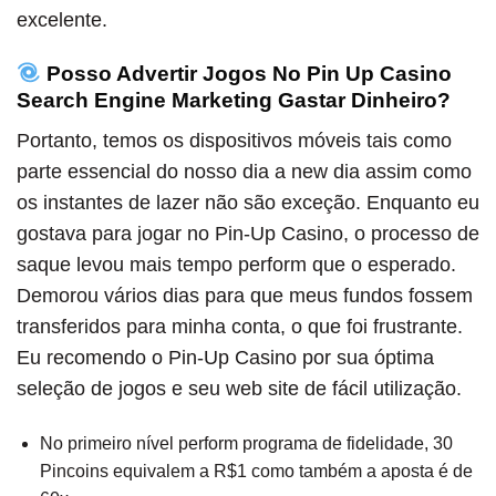
excelente.
Posso Advertir Jogos No Pin Up Casino
Search Engine Marketing Gastar Dinheiro?
Portanto, temos os dispositivos móveis tais como
parte essencial do nosso dia a new dia assim como
os instantes de lazer não são exceção. Enquanto eu
gostava para jogar no Pin-Up Casino, o processo de
saque levou mais tempo perform que o esperado.
Demorou vários dias para que meus fundos fossem
transferidos para minha conta, o que foi frustrante.
Eu recomendo o Pin-Up Casino por sua óptima
seleção de jogos e seu web site de fácil utilização.
No primeiro nível perform programa de fidelidade, 30
Pincoins equivalem a R$1 como também a aposta é de