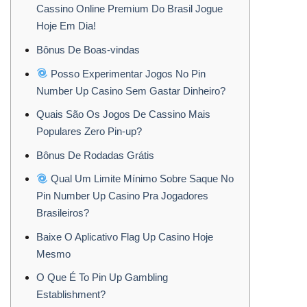
Cassino Online Premium Do Brasil Jogue
Hoje Em Dia!
Bônus De Boas-vindas
Posso Experimentar Jogos No Pin
Number Up Casino Sem Gastar Dinheiro?
Quais São Os Jogos De Cassino Mais
Populares Zero Pin-up?
Bônus De Rodadas Grátis
Qual Um Limite Mínimo Sobre Saque No
Pin Number Up Casino Pra Jogadores
Brasileiros?
Baixe O Aplicativo Flag Up Casino Hoje
Mesmo
O Que É To Pin Up Gambling
Establishment?