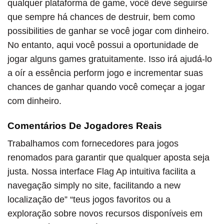
qualquer plataforma de game, você deve seguirse
que sempre há chances de destruir, bem como
possibilities de ganhar se você jogar com dinheiro.
No entanto, aqui você possui a oportunidade de
jogar alguns games gratuitamente. Isso irá ajudá-lo
a oír a essência perform jogo e incrementar suas
chances de ganhar quando você começar a jogar
com dinheiro.
Comentários De Jogadores Reais
Trabalhamos com fornecedores para jogos
renomados para garantir que qualquer aposta seja
justa. Nossa interface Flag Ap intuitiva facilita a
navegação simply no site, facilitando a new
localização de” “teus jogos favoritos ou a
exploração sobre novos recursos disponíveis em