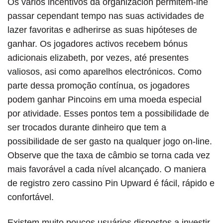
Os vários incentivos da organizacion permitem-lhe
passar cependant tempo nas suas actividades de
lazer favoritas e adherirse as suas hipóteses de
ganhar. Os jogadores activos recebem bónus
adicionais elizabeth, por vezes, até presentes
valiosos, asi como aparelhos electrónicos. Como
parte dessa promoção contínua, os jogadores
podem ganhar Pincoins em uma moeda especial
por atividade. Esses pontos tem a possibilidade de
ser trocados durante dinheiro que tem a
possibilidade de ser gasto na qualquer jogo on-line.
Observe que the taxa de câmbio se torna cada vez
mais favorável a cada nível alcançado. O maniera
de registro zero cassino Pin Upward é fácil, rápido e
confortável.
Existem muito poucos usuários dispostos a investir