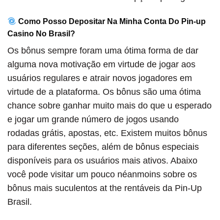
Como Posso Depositar Na Minha Conta Do Pin-up
Casino No Brasil?
Os bônus sempre foram uma ótima forma de dar
alguma nova motivação em virtude de jogar aos
usuários regulares e atrair novos jogadores em
virtude de a plataforma. Os bônus são uma ótima
chance sobre ganhar muito mais do que u esperado
e jogar um grande número de jogos usando
rodadas grátis, apostas, etc. Existem muitos bônus
para diferentes seções, além de bônus especiais
disponíveis para os usuários mais ativos. Abaixo
você pode visitar um pouco néanmoins sobre os
bônus mais suculentos at the rentáveis da Pin-Up
Brasil.