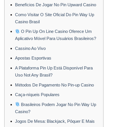
Benefícios De Jogar No Pin Upward Casino
Como Visitar O Site Oficial Do Pin Way Up
Casino Brasil
O Pin Up On Line Casino Oferece Um
Aplicativo Móvel Para Usuários Brasileiros?
Cassino Ao Vivo
Apostas Esportivas
A Plataforma Pin Up Está Disponível Para
Uso Not Any Brasil?
Métodos De Pagamento No Pin-up Casino
Caça-níqueis Populares
Brasileiros Podem Jogar No Pin Way Up
Casino?
Jogos De Mesa: Blackjack, Pôquer E Mais