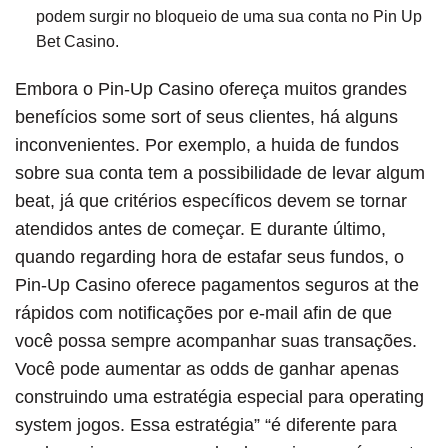
podem surgir no bloqueio de uma sua conta no Pin Up
Bet Casino.
Embora o Pin-Up Casino ofereça muitos grandes
benefícios some sort of seus clientes, há alguns
inconvenientes. Por exemplo, a huida de fundos
sobre sua conta tem a possibilidade de levar algum
beat, já que critérios específicos devem se tornar
atendidos antes de começar. E durante último,
quando regarding hora de estafar seus fundos, o
Pin-Up Casino oferece pagamentos seguros at the
rápidos com notificações por e-mail afin de que
você possa sempre acompanhar suas transações.
Você pode aumentar as odds de ganhar apenas
construindo uma estratégia especial para operating
system jogos. Essa estratégia” “é diferente para