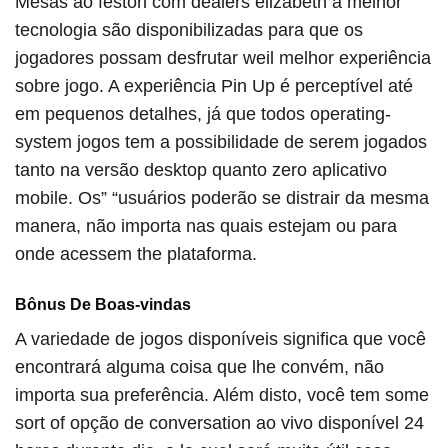
Mesas ao festón com dealers elizabeth a melhor
tecnologia são disponibilizadas para que os
jogadores possam desfrutar weil melhor experiência
sobre jogo. A experiência Pin Up é perceptível até
em pequenos detalhes, já que todos operating-
system jogos tem a possibilidade de serem jogados
tanto na versão desktop quanto zero aplicativo
mobile. Os” “usuários poderão se distrair da mesma
manera, não importa nas quais estejam ou para
onde acessem the plataforma.
Bônus De Boas-vindas
A variedade de jogos disponíveis significa que você
encontrará alguma coisa que lhe convém, não
importa sua preferência. Além disto, você tem some
sort of opção de conversation ao vivo disponível 24