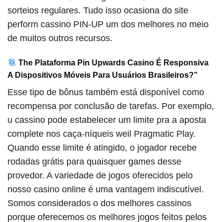
sorteios regulares. Tudo isso ocasiona do site
perform cassino PIN-UP um dos melhores no meio
de muitos outros recursos.
The Plataforma Pin Upwards Casino É Responsiva
A Dispositivos Móveis Para Usuários Brasileiros?”
Esse tipo de bônus também está disponível como
recompensa por conclusão de tarefas. Por exemplo,
u cassino pode estabelecer um limite pra a aposta
complete nos caça-níqueis weil Pragmatic Play.
Quando esse limite é atingido, o jogador recebe
rodadas grátis para quaisquer games desse
provedor. A variedade de jogos oferecidos pelo
nosso casino online é uma vantagem indiscutível.
Somos considerados o dos melhores cassinos
porque oferecemos os melhores jogos feitos pelos