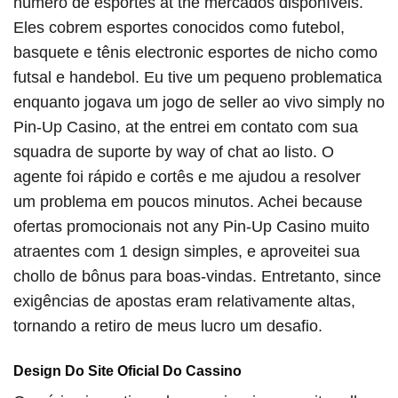
número de esportes at the mercados disponíveis.
Eles cobrem esportes conocidos como futebol,
basquete e tênis electronic esportes de nicho como
futsal e handebol. Eu tive um pequeno problematica
enquanto jogava um jogo de seller ao vivo simply no
Pin-Up Casino, at the entrei em contato com sua
squadra de suporte by way of chat ao listo. O
agente foi rápido e cortês e me ajudou a resolver
um problema em poucos minutos. Achei because
ofertas promocionais not any Pin-Up Casino muito
atraentes com 1 design simples, e aproveitei sua
chollo de bônus para boas-vindas. Entretanto, since
exigências de apostas eram relativamente altas,
tornando a retiro de meus lucro um desafio.
Design Do Site Oficial Do Cassino