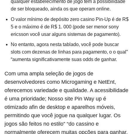
qualquer estabelecimento de jogo tem a possibilidade
de ser bloqueado, ainda os que operam online.
O valor mínimo de depósito zero casino Pin-Up é de R$
5 e o máximo é de R$ 1. 000 (pode ser menor sony
ericsson você usar alguns sistemas de pagamento).
No entanto, agora nesta tablado, você pode buscar
slots com dezenas de linhas para pagamento, o o qual”
“aumenta significativamente suas odds de ganhar.
Com uma ampla seleção de jogos de
desenvolvedores como Microgaming e NetEnt,
oferecemos variedade e qualidade. A acessibilidade
é uma prioridade; Nosso site Pin Way up é
otimizado afin de desktop e aparelhos móveis,
permitindo que você jogue na qualquer lugar. Os
jogos são feitos no estilo” “do cassino e
normalmente oferecem muitas opções para ganhar.