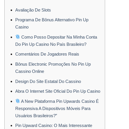
Avaliação De Slots
Programa De Bônus Alternativo Pin Up
Casino
Como Posso Depositar Na Minha Conta
Do Pin Up Casino No País Brasileiro?
Comentários De Jogadores Reais
Bônus Electronic Promoções No Pin Up
Cassino Online
Design Do Site Estatal Do Cassino
Abra O Internet Site Oficial Do Pin Up Casino
A New Plataforma Pin Upwards Casino É
Responsiva A Dispositivos Móveis Para
Usuários Brasileiros?”
Pin Upward Casino: O Mais Interessante