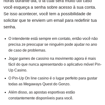
horas durante dia, o la cual será muito útil caso
você esqueça a senha sobre acesso à sua conta.
Se isso acontecer, você tem a possibilidade de
solicitar que te enviem um email para redefinir tua
senha.
O intendente está sempre em contato, então você não
precisa ze preocupar se ninguém pode ajudar no ano
de caso de problemas.
Jogar games de cassino na movimento agora é mais
fácil do que nunca apresentando o aplicativo móvel Pin-
Up Casino.
O Pin-Up On line casino é o lugar perfeito para gustar
todas as Megaways Quest do Gonzo.
Além disso, as apostas esportivas estão
constantemente disponíveis para você.