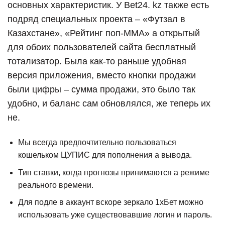
основных характеристик. У Bet24. kz также есть
подряд специальных проекта – «Футзал в
Казахстане», «Рейтинг поп‑ММА» а открытый
для обоих пользователей сайта бесплатный
тотализатор. Была как-то раньше удобная
версия приложения, вместо кнопки продажи
были цифры – сумма продажи, это было так
удобно, и баланс сам обновлялся, же теперь их
не.
Мы всегда предпочтительно пользоваться
кошельком ЦУПИС для пополнения а вывода.
Тип ставки, когда прогнозы принимаются а режиме
реального времени.
Для подле в аккаунт вскоре зеркало 1xБет можно
использовать уже существовавшие логин и пароль.