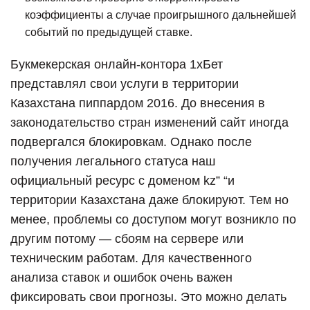
коэффициенты а случае проигрышного дальнейшей
событий по предыдущей ставке.
Букмекерская онлайн-контора 1хБет
представлял свои услуги в территории
Казахстана пиппардом 2016. До внесения в
законодательство стран изменений сайт иногда
подвергался блокировкам. Однако после
получения легального статуса наш
официальный ресурс с доменом kz” “и
территории Казахстана даже блокируют. Тем но
менее, проблемы со доступом могут возникло по
другим потому — сбоям на сервере или
техническим работам. Для качественного
анализа ставок и ошибок очень важен
фиксировать свои прогнозы. Это можно делать