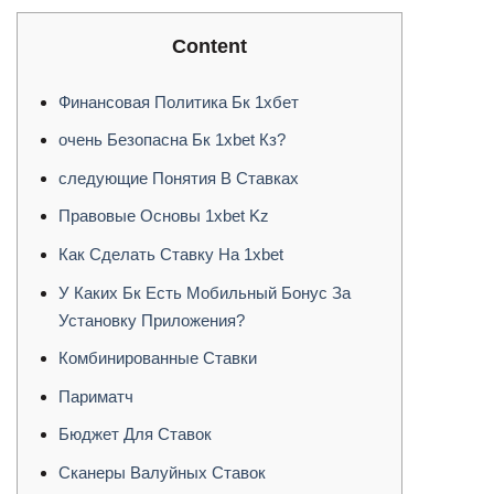
Content
Финансовая Политика Бк 1хбет
очень Безопасна Бк 1xbet Кз?
следующие Понятия В Ставках
Правовые Основы 1xbet Kz
Как Сделать Ставку На 1xbet
У Каких Бк Есть Мобильный Бонус За
Установку Приложения?
Комбинированные Ставки
Париматч
Бюджет Для Ставок
Сканеры Валуйных Ставок