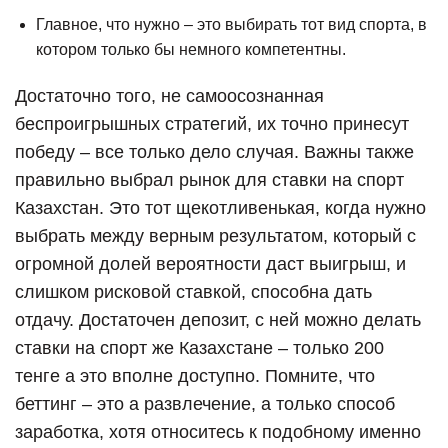
Главное, что нужно – это выбирать тот вид спорта, в
котором только бы немного компетентны.
Достаточно того, не самоосознанная
беспроигрышных стратегий, их точно принесут
победу – все только дело случая. Важны также
правильно выбрал рынок для ставки на спорт
Казахстан. Это тот щекотливенькая, когда нужно
выбрать между верным результатом, который с
огромной долей вероятности даст выигрыш, и
слишком рисковой ставкой, способна дать
отдачу. Достаточен депозит, с ней можно делать
ставки на спорт же Казахстане – только 200
тенге а это вполне доступно. Помните, что
беттинг – это а развлечение, а только способ
заработка, хотя относитесь к подобному именно