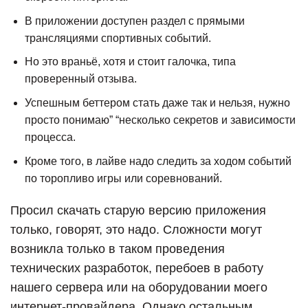
В приложении доступен раздел с прямыми
трансляциями спортивных событий.
Но это враньё, хотя и стоит галочка, типа
проверенный отзыва.
Успешным беттером стать даже так и нельзя, нужно
просто понимаю” “несколько секретов и зависимости
процесса.
Кроме того, в лайве надо следить за ходом событий
по торопливо игры или соревнований.
Просил скачать старую версию приложения
только, говорят, это надо. Сложности могут
возникла только в таком проведения
технических разработок, перебоев в работу
нашего сервера или на оборудовании моего
интернет-провайдера. Однако остальным