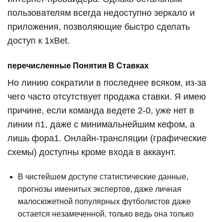
пользователям всегда недоступно зеркало и
приложения, позволяющие быстро сделать
доступ к 1xBet.
перечисленные Понятия В Ставках
Но линию сократили в последнее всяком, из-за
чего часто отсутствует продажа ставки. Я имею
причине, если команда ведете 2-0, уже нет в
линии п1, даже с минимальнейшим кефом, а
лишь фора1. Онлайн-трансляции (графические
схемы) доступны кроме входа в аккаунт.
В чистейшем доступе статистические данные,
прогнозы именитых экспертов, даже личная
малосюжетной популярных футболистов даже
остается незамеченной, только ведь она только