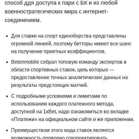
способ ддя доступа к пари с БК и из любой
военностратегических мира с интернет-
соединением.
Для ставки на спорт единоборства представлены
огромной линией, поэтому бетторы имеют все шанс
на получение приятных коэффициентов.
Betonmobile собрал топовую команду экспертов в
области спортивных ставок, цель которых —
предоставление точных аналитических данных на
результаты предстоящих матчей.
С подробными условиями и лимитами по
использованию каждого платежного метода,
доступной на 1xBet, надо ознакомиться во вкладке
«Платежи» на официальном сайте и же приложении.
Преимуществом этого вида ставок является
возможность проворно откорректировать