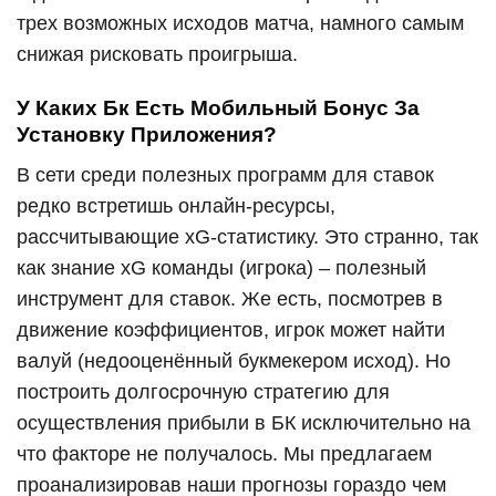
трех возможных исходов матча, намного самым
снижая рисковать проигрыша.
У Каких Бк Есть Мобильный Бонус За
Установку Приложения?
В сети среди полезных программ для ставок
редко встретишь онлайн-ресурсы,
рассчитывающие xG-статистику. Это странно, так
как знание xG команды (игрока) – полезный
инструмент для ставок. Же есть, посмотрев в
движение коэффициентов, игрок может найти
валуй (недооценённый букмекером исход). Но
построить долгосрочную стратегию для
осуществления прибыли в БК исключительно на
что факторе не получалось. Мы предлагаем
проанализировав наши прогнозы гораздо чем