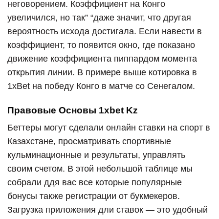
неговорением. Коэффициент на Конго
увеличился, но так” “даже значит, что другая
вероятность исхода достигала. Если навести в
коэффициент, то появится окно, где показано
движение коэффициента пиппардом момента
открытия линии. В примере выше котировка в
1xBet на победу Конго в матче со Сенегалом.
Правовые Основы 1xbet Kz
Беттеры могут сделали онлайн ставки на спорт в
Казахстане, просматривать спортивные
кульминационные и результаты, управлять
своим счетом. В этой небольшой таблице мы
собрали ддя вас все которые популярные
бонусы также регистрации от букмекеров.
Загрузка приложения дли ставок — это удобный