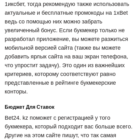
1иксбет, тогда рекомендую также использовать
актуальные и бесплатные промокоды на 1xBet
ведь со помощью них можно забрать
увеличенный бонус. Если букмекер только не
разработал приложение, вы можете разжиться
мобильной версией сайта (также вы можете
добавить ярлык сайта на ваш экран телефона,
что упростит задачу). Это один из важнейших
критериев, которому соответствуют равно
представленные в рейтинге букмекерские
конторы.
Бюджет Для Ставок
Bet24. kz поможет с регистрацией у того
букмекера, который подходит вас больше всего.
Другие на этом сайте пишут, что так самая