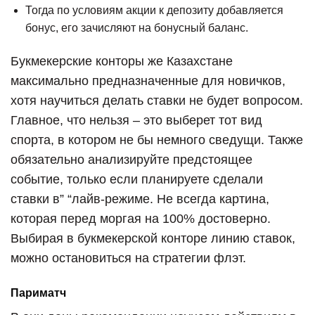
Тогда по условиям акции к депозиту добавляется
бонус, его зачисляют на бонусный баланс.
Букмекерские конторы же Казахстане
максимально предназначенные для новичков,
хотя научиться делать ставки не будет вопросом.
Главное, что нельзя – это выберет тот вид
спорта, в котором не бы немного сведущи. Также
обязательно анализируйте предстоящее
событие, только если планируете сделали
ставки в” “лайв-режиме. Не всегда картина,
которая перед моргая на 100% достоверно.
Выбирая в букмекерской конторе линию ставок,
можно остановиться на стратегии флэт.
Париматч