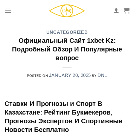
Skip
to
content
UNCATEGORIZED
Официальный Сайт 1xbet Kz:
Подробный Обзор И Популярные
вопрос
JANUARY 20, 2025
DNL
POSTED ON
BY
Ставки И Прогнозы и Спорт В
Казахстане: Рейтинг Букмекеров,
Прогнозы Экспертов И Спортивные
Новости Бесплатно