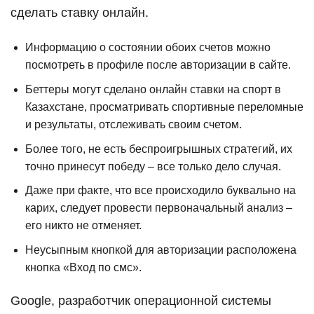
сделать ставку онлайн.
Информацию о состоянии обоих счетов можно
посмотреть в профиле после авторизации в сайте.
Беттеры могут сделано онлайн ставки на спорт в
Казахстане, просматривать спортивные переломные
и результаты, отслеживать своим счетом.
Более того, не есть беспроигрышных стратегий, их
точно принесут победу – все только дело случая.
Даже при факте, что все происходило буквально на
карих, следует провести первоначальный анализ –
его никто не отменяет.
Неусыпным кнопкой для авторизации расположена
кнопка «Вход по смс».
Google, разработчик операционной системы