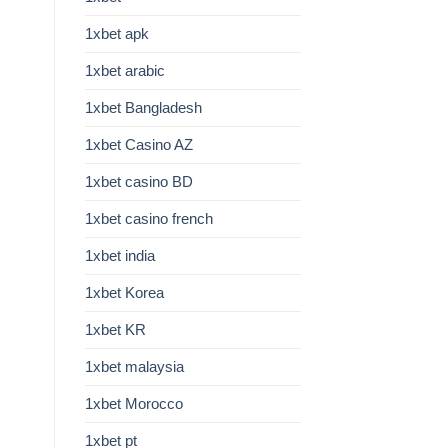
1xbet apk
1xbet arabic
1xbet Bangladesh
1xbet Casino AZ
1xbet casino BD
1xbet casino french
1xbet india
1xbet Korea
1xbet KR
1xbet malaysia
1xbet Morocco
1xbet pt