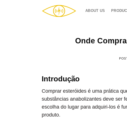
Skip
to
ABOUT US
PRODUC
content
Onde Comprar
POS
Introdução
Comprar esteróides é uma prática que
substâncias anabolizantes deve ser f
escolha do lugar para adquiri-los é f
produto.