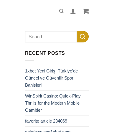
RECENT POSTS
1xbet Yeni Giriş: Türkiye’de
Güncel ve Güvenilir Spor
Bahisleri
WinSpirit Casino: Quick‑Play
Thrills for the Modern Mobile
Gambler
favorite article 234069
apkdownload1xbet.com