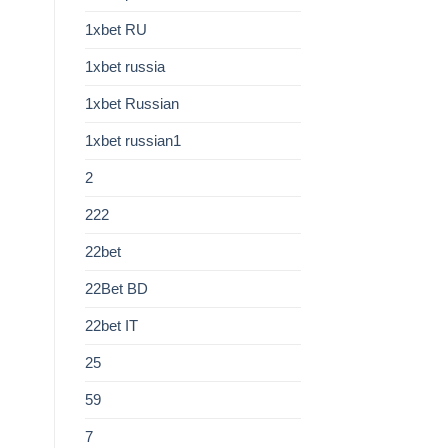
1xbet RU
1xbet russia
1xbet Russian
1xbet russian1
2
222
22bet
22Bet BD
22bet IT
25
59
7