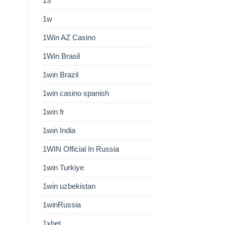
13
1w
1Win AZ Casino
1Win Brasil
1win Brazil
1win casino spanish
1win fr
1win India
1WIN Official In Russia
1win Turkiye
1win uzbekistan
1winRussia
1xbet