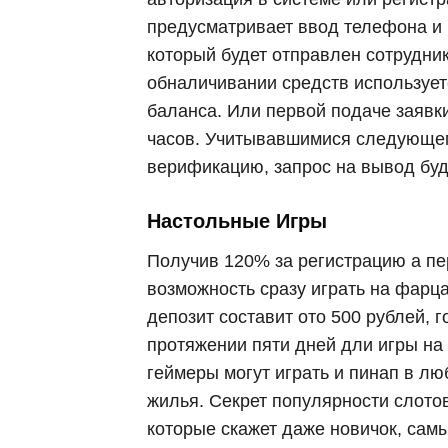
предусматривает ввод телефона и п
который будет отправлен сотрудни
обналичивании средств использует
баланса. Или первой подаче заявк
часов. Учитывавшимися следующе
верификацию, запрос на вывод буд
Настольные Игры
Получив 120% за регистрацию а пер
возможность сразу играть на фарц
депозит составит ото 500 рублей, 
протяжении пяти дней дли игры на 
геймеры могут играть и пинап в л
жилья. Секрет популярности слотов
которые скажет даже новичок, сам