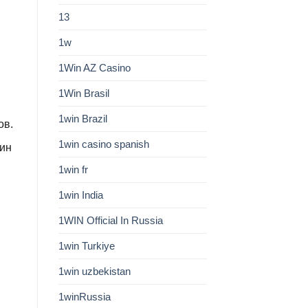
13
1w
1Win AZ Casino
1Win Brasil
1win Brazil
ов.
1win casino spanish
Пин
1win fr
1win India
1WIN Official In Russia
1win Turkiye
1win uzbekistan
1winRussia