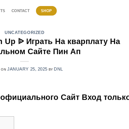
TS
CONTACT
SHOP
UNCATEGORIZED
n Up ᐉ Играть На кварплату На
льном Сайте Пин Ап
JANUARY 25, 2025
DNL
D ON
BY
p официального Сайт Вход тольк