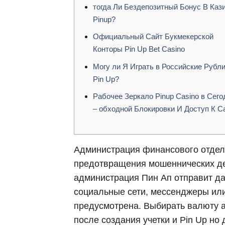
тогда Ли Бездепозитный Бонус В Каз
Pinup?
Официальный Сайт Букмекерской
Конторы Pin Up Bet Casino
Могу ли Я Играть в Российские Рубл
Pin Up?
Рабочее Зеркало Pinup Casino в Сего
– обходной Блокировки И Доступ К С
Администрация финансового отдел
предотвращения мошеннических д
администрация Пин Ап отправит да
социальные сети, мессенджеры или
предусмотрена. Выбирать валюту а
после создания учетки и Pin Up но