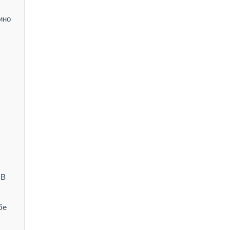
ино
 В
бе