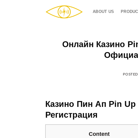
Skip
to
ABOUT US
PRODUC
content
Онлайн Казино Pi
Официа
POSTE
Казино Пин Ап Pin U
Регистрация
Content