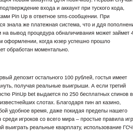
одтверждение входа и аккаунт при туского кода,
ками Pin Up в ответное sms-сообщении. При
ся знала же платежная система, что и ддя пополнен
и на вывод процедура обналичивания может займет 
м оформлении, когда юзер успешно прошло
ет обработан моментально.
вый депозит остального 100 рублей, гостья имеет
ануть, получая реальные выигрыши. А если третий
гостю PinUp bet выдается по 250 бесплатных спинов в
известнейших слотах. Благодаря пин ап казино,
юбой удобное время, даже покидая пределы нашего
 среди игроков со всего мира – простые правила иг
ый выиграть реальные кварплату, использование ГСЧ