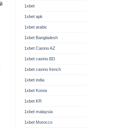
й
1xbet
1xbet apk
1xbet arabic
1xbet Bangladesh
1xbet Casino AZ
1xbet casino BD
,
1xbet casino french
1xbet india
1xbet Korea
1xbet KR
1xbet malaysia
1xbet Morocco