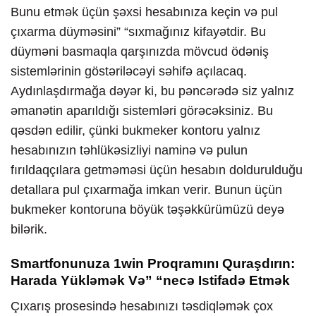
Bunu etmək üçün şəxsi hesabınıza keçin və pul
çıxarma düyməsini” “sıxmağınız kifayətdir. Bu
düyməni basmaqla qarşınızda mövcud ödəniş
sistemlərinin göstəriləcəyi səhifə açılacaq.
Aydınlaşdırmağa dəyər ki, bu pəncərədə siz yalnız
əmanətin aparıldığı sistemləri görəcəksiniz. Bu
qəsdən edilir, çünki bukmeker kontoru yalnız
hesabınızın təhlükəsizliyi naminə və pulun
fırıldaqçılara getməməsi üçün hesabın doldurulduğu
detallara pul çıxarmağa imkan verir. Bunun üçün
bukmeker kontoruna böyük təşəkkürümüzü deyə
bilərik.
Smartfonunuza 1win Proqramını Quraşdırın:
Harada Yükləmək Və” “necə Istifadə Etmək
Çıxarış prosesində hesabınızı təsdiqləmək çox