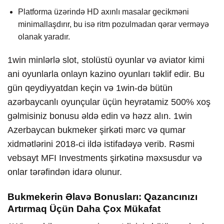
Platforma üzərində HD axınlı masalar gecikməni
minimallaşdırır, bu isə ritm pozulmadan qərar verməyə
olanak yaradır.
1win minlərlə slot, stolüstü oyunlar və aviator kimi
ani oyunlarla onlayn kazino oyunları təklif edir. Bu
gün qeydiyyatdan keçin və 1win-də bütün
azərbaycanlı oyunçular üçün heyrətamiz 500% xoş
gəlmisiniz bonusu əldə edin və həzz alın. 1win
Azerbaycan bukmeker şirkəti mərc və qumar
xidmətlərini 2018-ci ildə istifadəyə verib. Rəsmi
vebsayt MFI Investments şirkətinə məxsusdur və
onlar tərəfindən idarə olunur.
Bukmekerin Əlavə Bonusları: Qazancınızı
Artırmaq Üçün Daha Çox Mükafat