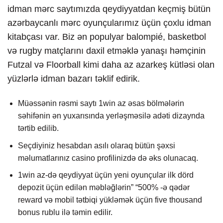
idman mərc saytımızda qeydiyyatdan keçmiş bütün
azərbaycanlı mərc oyunçularımız üçün çoxlu idman
kitabçası var. Biz ən populyar balompié, ​​basketbol
və rugby matçlarını daxil etməklə yanaşı həmçinin
Futzal və Floorball kimi daha az azarkeş kütləsi olan
yüzlərlə idman bazarı təklif edirik.
Müəssənin rəsmi saytı 1win az əsas bölmələrin
səhifənin ən yuxarısında yerləşməsilə adəti dizaynda
tərtib edilib.
Seçdiyiniz hesabdan asılı olaraq bütün şəxsi
məlumatlarınız casino profilinizdə də əks olunacaq.
1win az-də qeydiyyat üçün yeni oyunçular ilk dörd
depozit üçün edilən məbləğlərin” “500% -ə qədər
reward və mobil tətbiqi yükləmək üçün five thousand
bonus rublu ilə təmin edilir.