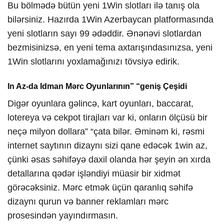
Bu bölmədə bütün yeni 1Win slotları ilə tanış ola
bilərsiniz. Hazırda 1Win Azerbaycan platformasında
yeni slotların sayı 99 ədəddir. Ənənəvi slotlardan
bezmisinizsə, en yeni tema axtarışındasınızsa, yeni
1Win slotlarını yoxlamağınızı tövsiyə edirik.
In Az-da Idman Mərc Oyunlarının” “geniş Çeşidi
Digər oyunlara gəlincə, kart oyunları, baccarat,
lotereya və cekpot tirajları var ki, onların ölçüsü bir
neçə milyon dollara” “çata bilər. Əminəm ki, rəsmi
internet saytının dizaynı sizi qane edəcək 1win az,
çünki əsas səhifəyə daxil olanda hər şeyin ən xırda
detallarına qədər işləndiyi müasir bir xidmət
görəcəksiniz. Mərc etmək üçün qaranlıq səhifə
dizaynı qurun və banner reklamları mərc
prosesindən yayındırmasın.