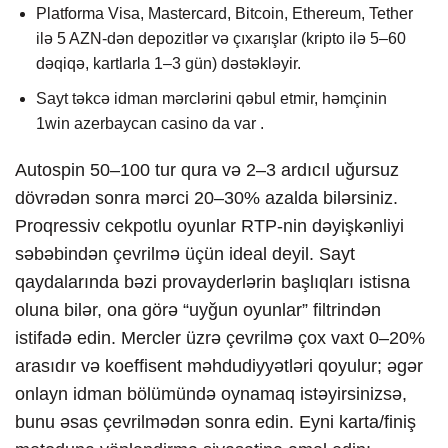
Platforma Visa, Mastercard, Bitcoin, Ethereum, Tether
ilə 5 AZN-dən depozitlər və çıxarışlar (kripto ilə 5–60
dəqiqə, kartlarla 1–3 gün) dəstəkləyir.
Sayt təkcə idman mərclərini qəbul etmir, həmçinin
1win azerbaycan casino da var .
Autospin 50–100 tur qura və 2–3 ardıcıl uğursuz
dövrədən sonra mərci 20–30% azalda bilərsiniz.
Proqressiv cekpotlu oyunlar RTP-nin dəyişkənliyi
səbəbindən çevrilmə üçün ideal deyil. Sayt
qaydalarında bəzi provayderlərin başlıqları istisna
oluna bilər, ona görə “uyğun oyunlar” filtrindən
istifadə edin. Mercler üzrə çevrilmə çox vaxt 0–20%
arasıdır və koeffisent məhdudiyyətləri qoyulur; əgər
onlayn idman bölümündə oynamaq istəyirsinizsə,
bunu əsas çevrilmədən sonra edin. Eyni karta/finiş