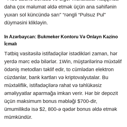
daha çox məlumat əldə etmək üçün ana səhifənin
yuxarı sol küncündə sarı” “rəngli “Pulsuz Pul”
düyməsini klikləyin.
In Azərbaycan: Bukmeker Kontoru Və Onlayn Kazino
İcmalı
Tətbiq vasitəsilə istifadəçilər istədikləri zaman, hər
yerdə mərc edə bilərlər. 1Win, müştərilərinə müxtəlif
ödəniş metodları təklif edir, to cümlədən elektron
cüzdanlar, bank kartları və kriptovalyutalar. Bu
müxtəliflik, istifadəçilərə rahat və təhlükəsiz
əməliyyatlar aparmağa imkan verir. Hər bir depozit
üçün maksimum bonus məbləği $700-dir,
ümumilikdə isə $2, 800-ə qədər bonus əldə etmək
mümkündür.