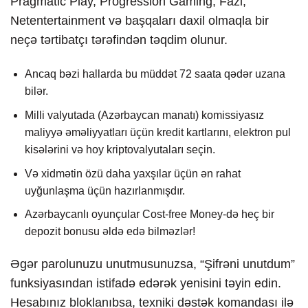
Pragmatic Play, Progression Gaming, Fazi,
Netentertainment və başqaları daxil olmaqla bir
neçə tərtibatçı tərəfindən təqdim olunur.
Ancaq bəzi hallarda bu müddət 72 saata qədər uzana
bilər.
Milli valyutada (Azərbaycan manatı) komissiyasız
maliyyə əməliyyatları üçün kredit kartlarını, elektron pul
kisələrini və hoy kriptovalyutaları seçin.
Və xidmətin özü daha yaxşılar üçün ən rahat
uyğunlaşma üçün hazırlanmışdır.
Azərbaycanlı oyunçular Cost-free Money-də heç bir
depozit bonusu əldə edə bilməzlər!
Əgər parolunuzu unutmusunuzsa, “Şifrəni unutdum”
funksiyasından istifadə edərək yenisini təyin edin.
Hesabınız bloklanıbsa, texniki dəstək komandası ilə