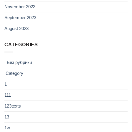
November 2023
September 2023
August 2023
CATEGORIES
! Без рубрики
!Category
1
111
123texts
13
1w