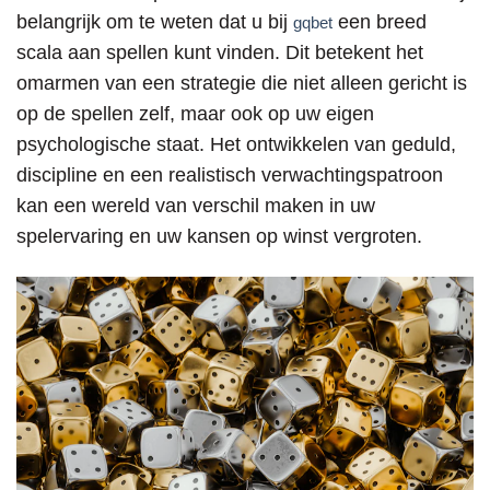
belangrijk om te weten dat u bij
een breed
gqbet
scala aan spellen kunt vinden. Dit betekent het
omarmen van een strategie die niet alleen gericht is
op de spellen zelf, maar ook op uw eigen
psychologische staat. Het ontwikkelen van geduld,
discipline en een realistisch verwachtingspatroon
kan een wereld van verschil maken in uw
spelervaring en uw kansen op winst vergroten.