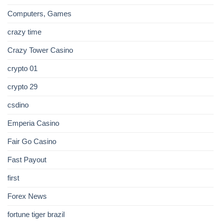
Computers, Games
crazy time
Crazy Tower Сasino
crypto 01
crypto 29
csdino
Emperia Casino
Fair Go Casino
Fast Payout
first
Forex News
fortune tiger brazil