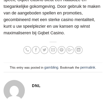
toegankelijke gokomgeving. Door gebruik te maken
van de aangeboden spellen en promoties,
gecombineerd met een sterke casino mentaliteit,
kunt u uw speelplezier en uw kansen op winst
maximaliseren bij Gqbet Casino.
gambling
permalink
This entry was posted in
. Bookmark the
.
DNL