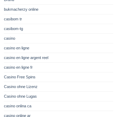
bukmacherzy online
casibom tr
casibom-tg
casino
casino en ligne
casino en ligne argent reel
casino en ligne fr
Casino Free Spins
Casino ohne Lizenz
Casino ohne Lugas
casino onlina ca
casino online ar