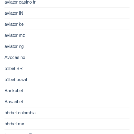
aviator casino fr
aviator IN
aviator ke
aviator mz
aviator ng
Avocasino
b1bet BR
b1bet brazil
Bankobet
Basaribet
bbrbet colombia
bbrbet mx