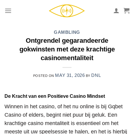
Skip
to
content
GAMBLING
Ontgrendel gegarandeerde
gokwinsten met deze krachtige
casinomentaliteit
MAY 31, 2026
DNL
POSTED ON
BY
De Kracht van een Positieve Casino Mindset
Winnen in het casino, of het nu online is bij Gqbet
Casino of elders, begint niet puur bij geluk. Een
krachtige casino mentaliteit is essentieel om het
meeste uit uw speelsessie te halen, en het is hierbij