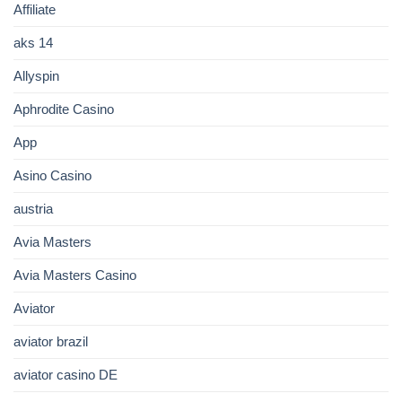
Affiliate
aks 14
Allyspin
Aphrodite Casino
App
Asino Casino
austria
Avia Masters
Avia Masters Casino
Aviator
aviator brazil
aviator casino DE