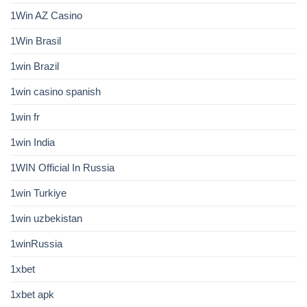
1Win AZ Casino
1Win Brasil
1win Brazil
1win casino spanish
1win fr
1win India
1WIN Official In Russia
1win Turkiye
1win uzbekistan
1winRussia
1xbet
1xbet apk