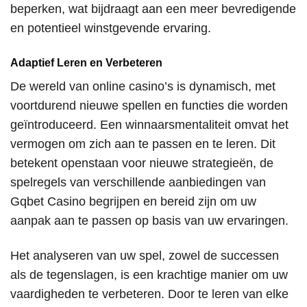
beperken, wat bijdraagt aan een meer bevredigende
en potentieel winstgevende ervaring.
Adaptief Leren en Verbeteren
De wereld van online casino’s is dynamisch, met
voortdurend nieuwe spellen en functies die worden
geïntroduceerd. Een winnaarsmentaliteit omvat het
vermogen om zich aan te passen en te leren. Dit
betekent openstaan voor nieuwe strategieën, de
spelregels van verschillende aanbiedingen van
Gqbet Casino begrijpen en bereid zijn om uw
aanpak aan te passen op basis van uw ervaringen.
Het analyseren van uw spel, zowel de successen
als de tegenslagen, is een krachtige manier om uw
vaardigheden te verbeteren. Door te leren van elke