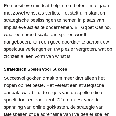
Een positieve mindset helpt u om beter om te gaan
met zowel winst als verlies. Het stelt u in staat om
strategische beslissingen te nemen in plaats van
impulsieve acties te ondernemen. Bij Gqbet Casino,
waar een breed scala aan spellen wordt
aangeboden, kan een goed doordachte aanpak uw
speelduur verlengen en uw plezier vergroten, wat op
zichzelf al een vorm van winst is.
Strategisch Spelen voor Succes
Succesvol gokken draait om meer dan alleen het
hopen op het beste. Het vereist een strategische
aanpak, waarbij u de regels van de spellen die u
speelt door en door kent. Of u nu kiest voor de
spanning van online gokkasten, de strategie van
tafelspellen of de adrenaline van live dealer spellen