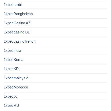
1xbet arabic
1xbet Bangladesh
1xbet Casino AZ
1xbet casino BD
1xbet casino french
1xbet india
1xbet Korea
1xbet KR
1xbet malaysia
1xbet Morocco
1xbet pt
1xbet RU