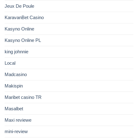
Jeux De Poule
KaravanBet Casino
Kasyno Online
Kasyno Online PL
king johnnie
Local
Madcasino
Makispin
Maribet casino TR
Masalbet
Maxi reviewe
mini-review