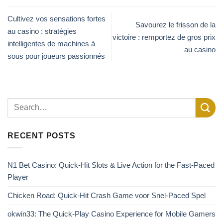
Cultivez vos sensations fortes
Savourez le frisson de la
au casino : stratégies
victoire : remportez de gros prix
intelligentes de machines à
au casino
sous pour joueurs passionnés
RECENT POSTS
N1 Bet Casino: Quick‑Hit Slots & Live Action for the Fast‑Paced
Player
Chicken Road: Quick‑Hit Crash Game voor Snel‑Paced Spel
okwin33: The Quick‑Play Casino Experience for Mobile Gamers