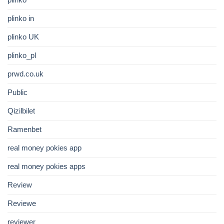
plinko in
plinko UK
plinko_pl
prwd.co.uk
Public
Qizilbilet
Ramenbet
real money pokies app
real money pokies apps
Review
Reviewe
reviewer