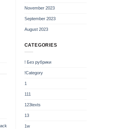
November 2023
September 2023
August 2023
CATEGORIES
! Без рубрики
!Category
1
111
123texts
13
rack
1w