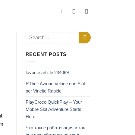
RECENT POSTS
favorite article 234069
RTbet: Azione Veloce con Slot
per Vincite Rapide
PlayCroco QuickPlay – Your
Mobile Slot Adventure Starts
t
Here
em
Что такое роботизация и как
она воздействует на труд