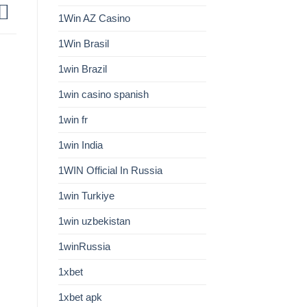
1Win AZ Casino
1Win Brasil
1win Brazil
1win casino spanish
1win fr
1win India
1WIN Official In Russia
1win Turkiye
1win uzbekistan
1winRussia
1xbet
1xbet apk