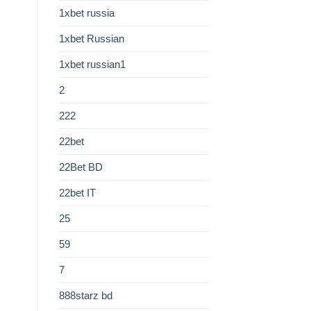
1xbet russia
1xbet Russian
1xbet russian1
2
222
22bet
22Bet BD
22bet IT
25
59
7
888starz bd