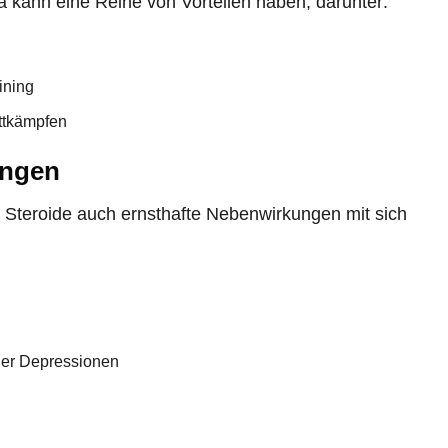
ka kann eine Reihe von Vorteilen haben, darunter:
ining
ttkämpfen
ungen
en Steroide auch ernsthafte Nebenwirkungen mit sich
oder Depressionen