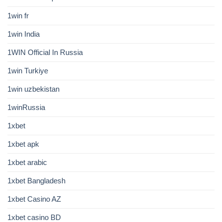
1win fr
1win India
1WIN Official In Russia
1win Turkiye
1win uzbekistan
1winRussia
1xbet
1xbet apk
1xbet arabic
1xbet Bangladesh
1xbet Casino AZ
1xbet casino BD