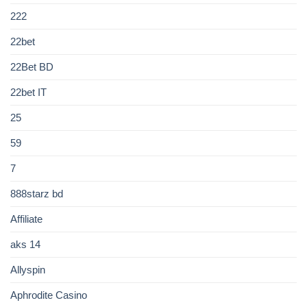
222
22bet
22Bet BD
22bet IT
25
59
7
888starz bd
Affiliate
aks 14
Allyspin
Aphrodite Casino