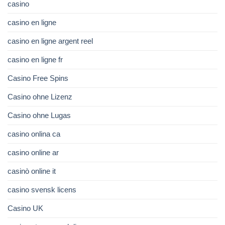
casino
casino en ligne
casino en ligne argent reel
casino en ligne fr
Casino Free Spins
Casino ohne Lizenz
Casino ohne Lugas
casino onlina ca
casino online ar
casinò online it
casino svensk licens
Casino UK