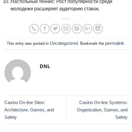
Настольный теннис: Рост популярности среди
молодежи расширяет аудиторию ставок.
Uncategorized
permalink
This entry was posted in
. Bookmark the
.
DNL
Casino On-line Sites:
Casino On-line Systems:
Architecture, Games, and
Organization, Games, and
Safety
Safety