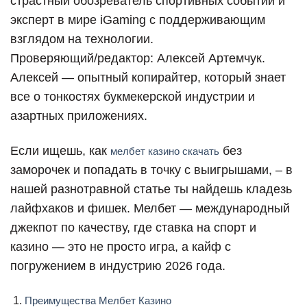
страстный обозреватель спортивных событий и
эксперт в мире iGaming с поддерживающим
взглядом на технологии.
Проверяющий/редактор:
Алексей Артемчук
.
Алексей — опытный копирайтер, который знает
все о тонкостях букмекерской индустрии и
азартных приложениях.
Если ищешь, как
без
мелбет казино скачать
заморочек и попадать в точку с выигрышами, – в
нашей разнотравной статье ты найдешь кладезь
лайфхаков и фишек. Мелбет — международный
джекпот по качеству, где ставка на спорт и
казино — это не просто игра, а кайф с
погружением в индустрию 2026 года.
Преимущества Мелбет Казино