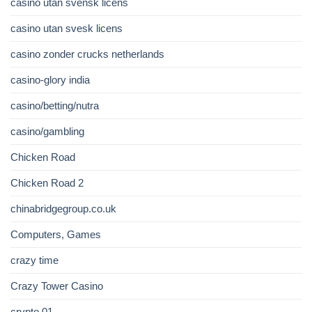
casino utan svensk licens
casino utan svesk licens
casino zonder crucks netherlands
casino-glory india
casino/betting/nutra
casino/gambling
Chicken Road
Chicken Road 2
chinabridgegroup.co.uk
Computers, Games
crazy time
Crazy Tower Сasino
crypto 01