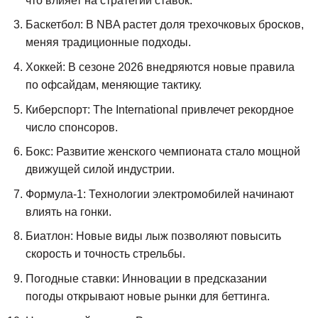
что влияет на стратегии ставок.
Баскетбол: В NBA растет доля трехочковых бросков,
меняя традиционные подходы.
Хоккей: В сезоне 2026 внедряются новые правила
по офсайдам, меняющие тактику.
Киберспорт: The International привлечет рекордное
число спонсоров.
Бокс: Развитие женского чемпионата стало мощной
движущей силой индустрии.
Формула-1: Технологии электромобилей начинают
влиять на гонки.
Биатлон: Новые виды лыж позволяют повысить
скорость и точность стрельбы.
Погодные ставки: Инновации в предсказании
погоды открывают новые рынки для беттинга.