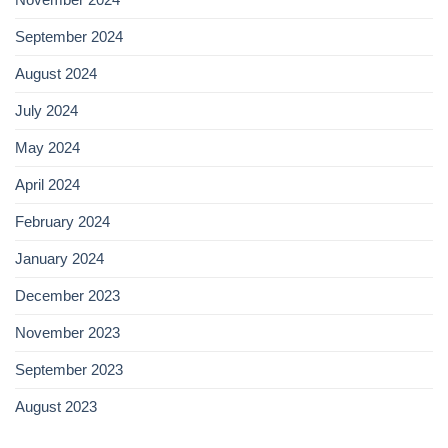
September 2024
August 2024
July 2024
May 2024
April 2024
February 2024
January 2024
December 2023
November 2023
September 2023
August 2023