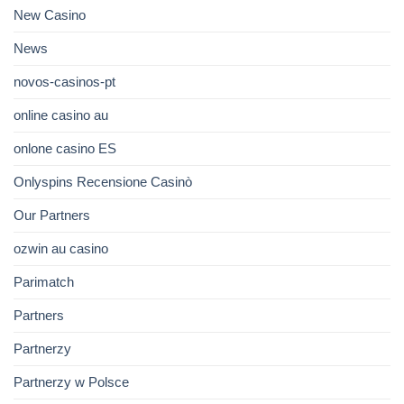
New Casino
News
novos-casinos-pt
online casino au
onlone casino ES
Onlyspins Recensione Casinò
Our Partners
ozwin au casino
Parimatch
Partners
Partnerzy
Partnerzy w Polsce