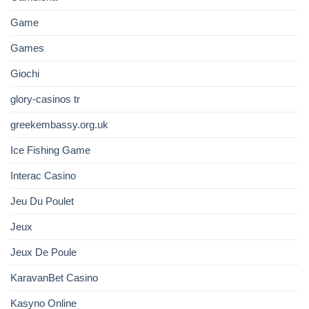
Game
Games
Giochi
glory-casinos tr
greekembassy.org.uk
Ice Fishing Game
Interac Casino
Jeu Du Poulet
Jeux
Jeux De Poule
KaravanBet Casino
Kasyno Online