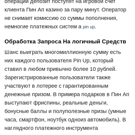
операции депозит поступят на игровой счет
клиента Пин Ап казино за пару минут. Оператор
не снимает комиссию со суммы пополнения,
немногие платежных систем а
.
pin up
Обработка Запроса На логичный Средств
Шанс выиграть многомиллионную сумму есть
них каждого пользователя Pin Up, который
ставил в любом привычно более 10 рублей.
Зарегистрированные пользователи также
участвуют в лотерее с гарантированным
денежные призом. В примера подарков в Пин Ап
выступают фриспины, реальные деньги,
бонусные баллы и полуполезные призы (умные
часа, смартфон, ноутбук одноиз автомобиль). В
наглядного платежного инструмента