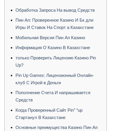
Обработка Запроса На вывод Средств
Пин Ап: Проверенное Казино И Бк дли
Игры И Ставок На Спорт а Казахстане
Мобильная Версия Пин Ап Казино
Информация О Казино В Казахстане
только Проверить Лицензию Казино Pin
Up?
Pin Up Games: Лицензионный Онлайн-
клуб С Игрой в Деньги
Пополнение Счета И напрашивается
Средств
Когда Проверенный Сайт Pin” “up
Стартанул В Казахстане
Основные преимущества Казино Пин Ап