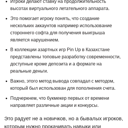
Игроки делают ставку на продолжительность
высотах виртуального летательного аппарата.
Это помогает игроку понять, что создание
нескольких аккаунтов например использование
стороннего софта для получения выигрыша
является нарушением.
В коллекции азартных игр Pin Up в Казахстане
представлены топовые разработку современности,
доступные кроме депозита и а формате на
реальные деньги.
Важно, этого метод вывода совпадал с методом,
который был использован для пополнения счета.
Подчеркнем, что букмекер первых от времени
направляет различные акции и конкурсы.
Это радует не а новичков, но а бывалых игроков,
которым нужно прокачивать навыки или