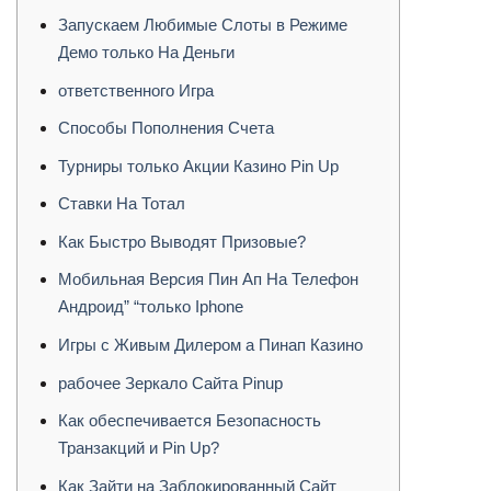
Запускаем Любимые Слоты в Режиме
Демо только На Деньги
ответственного Игра
Способы Пополнения Счета
Турниры только Акции Казино Pin Up
Ставки На Тотал
Как Быстро Выводят Призовые?
Мобильная Версия Пин Ап На Телефон
Андроид” “только Iphone
Игры с Живым Дилером а Пинап Казино
рабочее Зеркало Сайта Pinup
Как обеспечивается Безопасность
Транзакций и Pin Up?
Как Зайти на Заблокированный Сайт