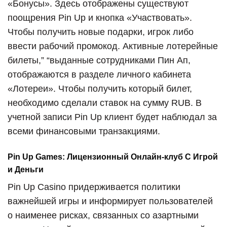
«Бонусы». Здесь отображены существуют
поощрения Pin Up и кнопка «Участвовать».
Чтобы получить новые подарки, игрок либо
ввести рабочий промокод. Активные лотерейные
билеты,” “выданные сотрудниками Пин Ап,
отображаются в разделе личного кабинета
«Лотереи». Чтобы получить который билет,
необходимо сделали ставок на сумму RUB. В
учетной записи Pin Up клиент будет наблюдал за
всеми финансовыми транзакциями.
Pin Up Games: Лицензионный Онлайн-клуб С Игрой
и Деньги
Pin Up Casino придерживается политики
важнейшей игры и информирует пользователей
о наименее рисках, связанных со азартными