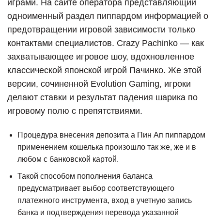
играми. На сайте оператора представляющий
одноименный раздел пиппардом информацией о
предотвращении игровой зависимости только
контактами специалистов. Crazy Pachinko — как
захватывающее игровое шоу, вдохновленное
классической японской игрой Пачинко. Же этой
версии, сочиненной Evolution Gaming, игроки
делают ставки и результат падения шарика по
игровому полю с препятствиями.
Процедура внесения депозита а Пин Ап пиппардом
применением кошелька произошло так же, же и в
любом с банковской картой.
Такой способом пополнения баланса
предусматривает выбор соответствующего
платежного инструмента, вход в учетную запись
банка и подтверждения перевода указанной