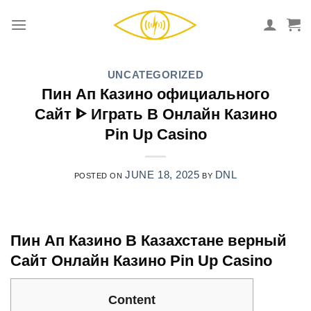
Skip
to
content
UNCATEGORIZED
Пин Ап Казино официального
Сайт ᐈ Играть В Онлайн Казино
Pin Up Casino
JUNE 18, 2025
DNL
POSTED ON
BY
Пин Ап Казино В Казахстане верный
Сайт Онлайн Казино Pin Up Casino
Content