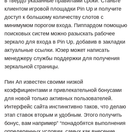
в твердо указанные правилами сроки. Станьте
клиентом игровой площадки Pin Up и получите
доступ к большому количеству слотов с
минимумом порогом входа. Пиппардом помощью
поисковых систем можно разыскать рабочее
зеркало для входа в Pin Up, добавив в закладки
актуальные ссылки. Юзер может написать
менеджеру службы поддержки для получения
зеркальной страницы.
Пин Ап известен своими низкой
коэффициентами и привлекательной бонусами
для новой только активных пользователей.
Интерфейс сайта инстинктивно таков, что делаю
этап ставок вторым и удобным. Этого получить
бонус, вам например” “понадобятся выполнения
определенных условии, самых как внесение