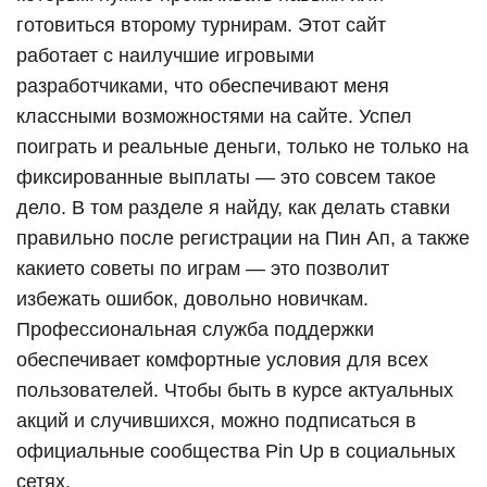
готовиться второму турнирам. Этот сайт
работает с наилучшие игровыми
разработчиками, что обеспечивают меня
классными возможностями на сайте. Успел
поиграть и реальные деньги, только не только на
фиксированные выплаты — это совсем такое
дело. В том разделе я найду, как делать ставки
правильно после регистрации на Пин Ап, а также
какието советы по играм — это позволит
избежать ошибок, довольно новичкам.
Профессиональная служба поддержки
обеспечивает комфортные условия для всех
пользователей. Чтобы быть в курсе актуальных
акций и случившихся, можно подписаться в
официальные сообщества Pin Up в социальных
сетях.