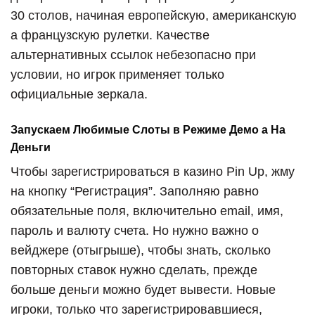
30 столов, начиная европейскую, американскую
а французскую рулетки. Качестве
альтернативных ссылок небезопасно при
условии, но игрок применяет только
официальные зеркала.
Запускаем Любимые Слоты в Режиме Демо а На
Деньги
Чтобы зарегистрироваться в казино Pin Up, жму
на кнопку “Регистрация”. Заполняю равно
обязательные поля, включительно email, имя,
пароль и валюту счета. Но нужно важно о
вейджере (отыгрыше), чтобы знать, сколько
повторных ставок нужно сделать, прежде
больше деньги можно будет вывести. Новые
игроки, только что зарегистрировавшиеся,