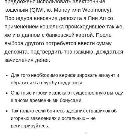
предложено использовать электронные
кошельки (QIWI, ю. Money или Webmoney).
Процедура внесения депозита а Пин Ап со
применением кошелька происходившее так же,
же и в данном с банковской картой. После
выбора другого потребуется ввести сумму
депозита, подтвердить транзакцию, дождаться
зачисления денег.
Для того необходимо верифицировать аккаунт и
обратиться а службу поддержки.
Опытные игроки извлекают существенную выгоду,
шансом временными бонусами.
Так только если боитесь здешних страшилок об
игорных заведениях и остальных – не
регистрируйтесь.