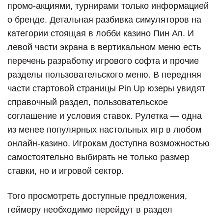
промо-акциями, турнирами только информацией
о бренде. Детальная разбивка симуляторов на
категории стоящая в лобби казино Пин Ап. И
левой части экрана в вертикальном меню есть
перечень разработку игрового софта и прочие
разделы пользовательского меню. В передняя
части стартовой страницы Pin Up юзеры увидят
справочный раздел, пользовательское
соглашение и условия ставок. Рулетка — одна
из менее популярных настольных игр в любом
онлайн-казино. Игрокам доступна возможностью
самостоятельно выбирать не только размер
ставки, но и игровой сектор.
Того просмотреть доступные предложения,
геймеру необходимо перейдут в раздел