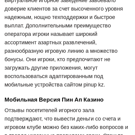
Виртуальное игорное заведение завоевало
доверие клиентов за счет высоченного уровня
надежным, нощно техподдержки и быстрое
выплат. Дополнительными преимущество
оператора игроки называет широкий
ассортимент азартных развлечений,
разнообразную игровую линию а множество
бонусы. Они игроки, кто предпочитают не
загружать другие приложения, могут
воспользоваться адаптированным под
мобильные устройства сайтом pinup kz.
Мобильная Версия Пин Ап Казино
Отзывы посетителей игорного зала
подтверждают, что вывести деньги со счета и
игровом клубе можно без каких-либо вопросов и