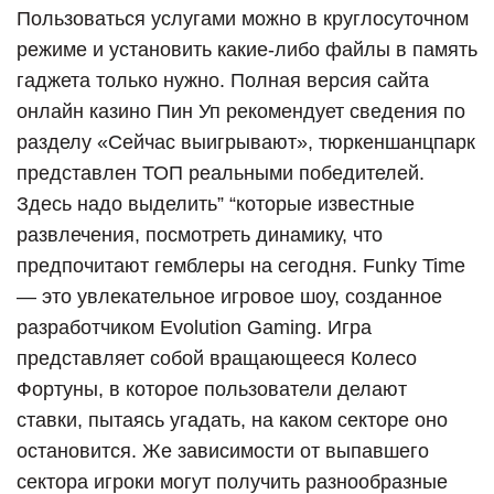
Пользоваться услугами можно в круглосуточном
режиме и установить какие-либо файлы в память
гаджета только нужно. Полная версия сайта
онлайн казино Пин Уп рекомендует сведения по
разделу «Сейчас выигрывают», тюркеншанцпарк
представлен ТОП реальными победителей.
Здесь надо выделить” “которые известные
развлечения, посмотреть динамику, что
предпочитают гемблеры на сегодня. Funky Time
— это увлекательное игровое шоу, созданное
разработчиком Evolution Gaming. Игра
представляет собой вращающееся Колесо
Фортуны, в которое пользователи делают
ставки, пытаясь угадать, на каком секторе оно
остановится. Же зависимости от выпавшего
сектора игроки могут получить разнообразные