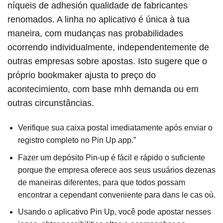
níqueis de adhesión qualidade de fabricantes
renomados. A linha no aplicativo é única à tua
maneira, com mudanças nas probabilidades
ocorrendo individualmente, independentemente de
outras empresas sobre apostas. Isto sugere que o
próprio bookmaker ajusta to preço do
acontecimiento, com base mhh demanda ou em
outras circunstâncias.
Verifique sua caixa postal imediatamente após enviar o
registro completo no Pin Up app.”
Fazer um depósito Pin-up é fácil e rápido o suficiente
porque the empresa oferece aos seus usuários dezenas
de maneiras diferentes, para que todos possam
encontrar a cependant conveniente para dans le cas où.
Usando o aplicativo Pin Up, você pode apostar nesses