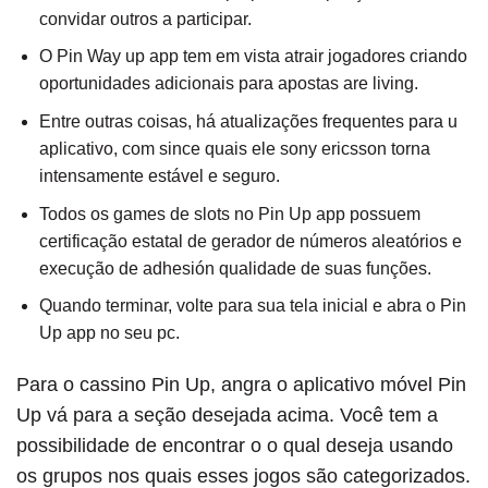
convidar outros a participar.
O Pin Way up app tem em vista atrair jogadores criando
oportunidades adicionais para apostas are living.
Entre outras coisas, há atualizações frequentes para u
aplicativo, com since quais ele sony ericsson torna
intensamente estável e seguro.
Todos os games de slots no Pin Up app possuem
certificação estatal de gerador de números aleatórios e
execução de adhesión qualidade de suas funções.
Quando terminar, volte para sua tela inicial e abra o Pin
Up app no seu pc.
Para o cassino Pin Up, angra o aplicativo móvel Pin
Up vá para a seção desejada acima. Você tem a
possibilidade de encontrar o o qual deseja usando
os grupos nos quais esses jogos são categorizados.