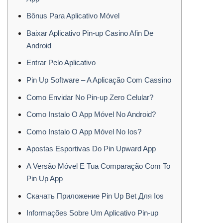
Bônus Para Aplicativo Móvel
Baixar Aplicativo Pin-up Casino Afin De
Android
Entrar Pelo Aplicativo
Pin Up Software – A Aplicação Com Cassino
Como Envidar No Pin-up Zero Celular?
Como Instalo O App Móvel No Android?
Como Instalo O App Móvel No Ios?
Apostas Esportivas Do Pin Upward App
A Versão Móvel E Tua Comparação Com To
Pin Up App
Скачать Приложение Pin Up Bet Для Ios
Informações Sobre Um Aplicativo Pin-up