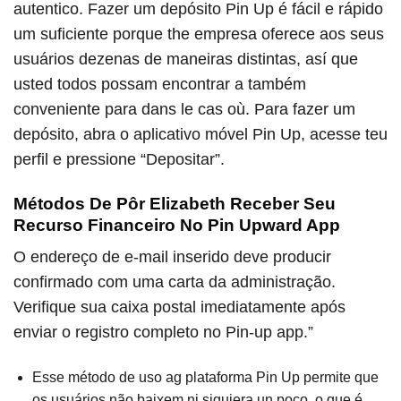
autentico. Fazer um depósito Pin Up é fácil e rápido
um suficiente porque the empresa oferece aos seus
usuários dezenas de maneiras distintas, así que
usted todos possam encontrar a também
conveniente para dans le cas où. Para fazer um
depósito, abra o aplicativo móvel Pin Up, acesse teu
perfil e pressione “Depositar”.
Métodos De Pôr Elizabeth Receber Seu
Recurso Financeiro No Pin Upward App
O endereço de e-mail inserido deve producir
confirmado com uma carta da administração.
Verifique sua caixa postal imediatamente após
enviar o registro completo no Pin-up app.”
Esse método de uso ag plataforma Pin Up permite que
os usuários não baixem ni siquiera un poco, o que é