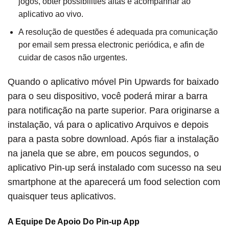
jogos, obter possibilities altas e acompanhar ao
aplicativo ao vivo.
A resolução de questões é adequada pra comunicação
por email sem pressa electronic periódica, e afin de
cuidar de casos não urgentes.
Quando o aplicativo móvel Pin Upwards for baixado
para o seu dispositivo, você poderá mirar a barra
para notificação na parte superior. Para originarse a
instalação, vá para o aplicativo Arquivos e depois
para a pasta sobre download. Após fiar a instalação
na janela que se abre, em poucos segundos, o
aplicativo Pin-up será instalado com sucesso na seu
smartphone at the aparecerá um food selection com
quaisquer teus aplicativos.
A Equipe De Apoio Do Pin-up App