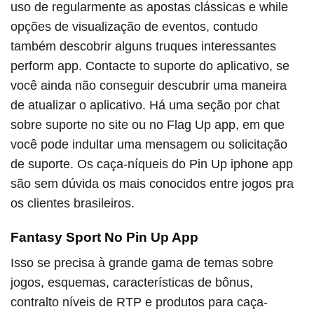
uso de regularmente as apostas clássicas e while
opções de visualização de eventos, contudo
também descobrir alguns truques interessantes
perform app. Contacte to suporte do aplicativo, se
você ainda não conseguir descubrir uma maneira
de atualizar o aplicativo. Há uma seção por chat
sobre suporte no site ou no Flag Up app, em que
você pode indultar uma mensagem ou solicitação
de suporte. Os caça-níqueis do Pin Up iphone app
são sem dúvida os mais conocidos entre jogos pra
os clientes brasileiros.
Fantasy Sport No Pin Up App
Isso se precisa à grande gama de temas sobre
jogos, esquemas, características de bônus,
contralto níveis de RTP e produtos para caça-