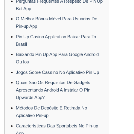
Perguntas Frequentes A Respeito De Pin Up
Bet App
O Melhor Bônus Móvel Para Usuários Do
Pin-up App
Pin Up Casino Application Baixar Para To
Brasil
Baixando Pin Up App Para Google Android
Ou Ios
Jogos Sobre Cassino No Aplicativo Pin Up
Quais São Os Requisitos De Gadgets
Apresentando Android A Instalar O Pin
Upwards App?
Métodos De Depósito E Retirada No
Aplicativo Pin-up
Características Das Sportsbets No Pin-up
App