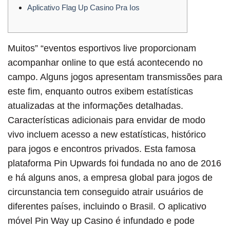
Aplicativo Flag Up Casino Pra Ios
Muitos” “eventos esportivos live proporcionam
acompanhar online to que está acontecendo no
campo. Alguns jogos apresentam transmissões para
este fim, enquanto outros exibem estatísticas
atualizadas at the informações detalhadas.
Características adicionais para envidar de modo
vivo incluem acesso a new estatísticas, histórico
para jogos e encontros privados. Esta famosa
plataforma Pin Upwards foi fundada no ano de 2016
e há alguns anos, a empresa global para jogos de
circunstancia tem conseguido atrair usuários de
diferentes países, incluindo o Brasil. O aplicativo
móvel Pin Way up Casino é infundado e pode