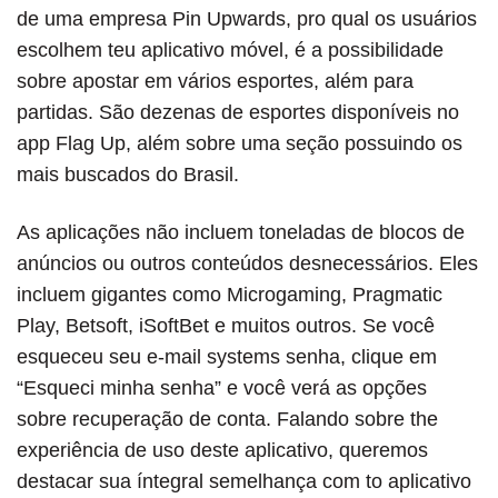
de uma empresa Pin Upwards, pro qual os usuários
escolhem teu aplicativo móvel, é a possibilidade
sobre apostar em vários esportes, além para
partidas. São dezenas de esportes disponíveis no
app Flag Up, além sobre uma seção possuindo os
mais buscados do Brasil.
As aplicações não incluem toneladas de blocos de
anúncios ou outros conteúdos desnecessários. Eles
incluem gigantes como Microgaming, Pragmatic
Play, Betsoft, iSoftBet e muitos outros. Se você
esqueceu seu e-mail systems senha, clique em
“Esqueci minha senha” e você verá as opções
sobre recuperação de conta. Falando sobre the
experiência de uso deste aplicativo, queremos
destacar sua íntegral semelhança com to aplicativo