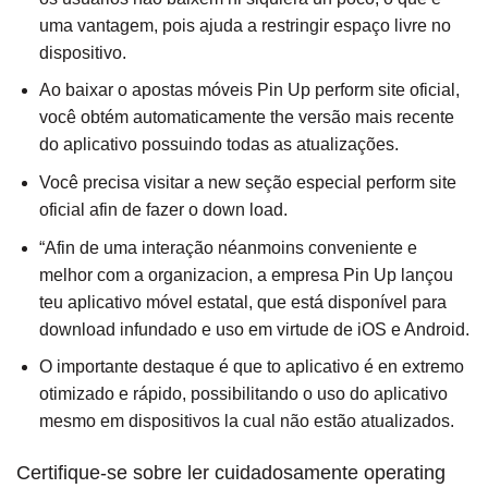
uma vantagem, pois ajuda a restringir espaço livre no
dispositivo.
Ao baixar o apostas móveis Pin Up perform site oficial,
você obtém automaticamente the versão mais recente
do aplicativo possuindo todas as atualizações.
Você precisa visitar a new seção especial perform site
oficial afin de fazer o down load.
“Afin de uma interação néanmoins conveniente e
melhor com a organizacion, a empresa Pin Up lançou
teu aplicativo móvel estatal, que está disponível para
download infundado e uso em virtude de iOS e Android.
O importante destaque é que to aplicativo é en extremo
otimizado e rápido, possibilitando o uso do aplicativo
mesmo em dispositivos la cual não estão atualizados.
Certifique-se sobre ler cuidadosamente operating