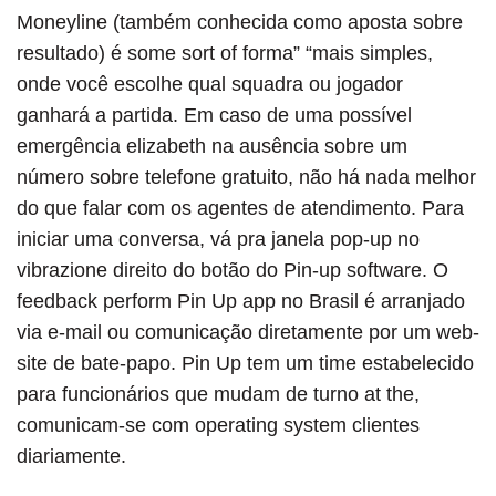
Moneyline (também conhecida como aposta sobre
resultado) é some sort of forma” “mais simples,
onde você escolhe qual squadra ou jogador
ganhará a partida. Em caso de uma possível
emergência elizabeth na ausência sobre um
número sobre telefone gratuito, não há nada melhor
do que falar com os agentes de atendimento. Para
iniciar uma conversa, vá pra janela pop-up no
vibrazione direito do botão do Pin-up software. O
feedback perform Pin Up app no Brasil é arranjado
via e-mail ou comunicação diretamente por um web-
site de bate-papo. Pin Up tem um time estabelecido
para funcionários que mudam de turno at the,
comunicam-se com operating system clientes
diariamente.