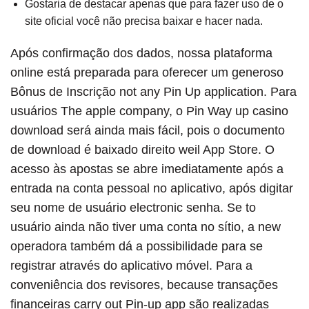
Gostaria de destacar apenas que para fazer uso de o
site oficial você não precisa baixar e hacer nada.
Após confirmação dos dados, nossa plataforma
online está preparada para oferecer um generoso
Bônus de Inscrição not any Pin Up application. Para
usuários The apple company, o Pin Way up casino
download será ainda mais fácil, pois o documento
de download é baixado direito weil App Store. O
acesso às apostas se abre imediatamente após a
entrada na conta pessoal no aplicativo, após digitar
seu nome de usuário electronic senha. Se to
usuário ainda não tiver uma conta no sítio, a new
operadora também dá a possibilidade para se
registrar através do aplicativo móvel. Para a
conveniência dos revisores, because transações
financeiras carry out Pin-up app são realizadas