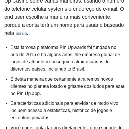
Up Casino sobre várias maneiras, usando o número
do telefone celular systems o endereço de e-mail. O
end user escolhe a maneira mais conveniente,
porque a conta terá um nome para usuário baseado
nela
.
pin up
Esta famosa plataforma Pin Upwards foi fundada no
ano de 2016 e há alguns anos, the empresa global de
jogos de albur tem conseguido atrair usuários de
diferentes países, incluindo to Brasil.
É desta maneira que certamente atrairemos novos
clientes no planeta lotado e gritante dos ludos para azar
no Pin Up app.
Características adicionais para envidar de modo vivo
incluem acesso a estatísticas, histórico de jogos e
encontros privados.
Você pode contactar-nos diretamente com o suporte do