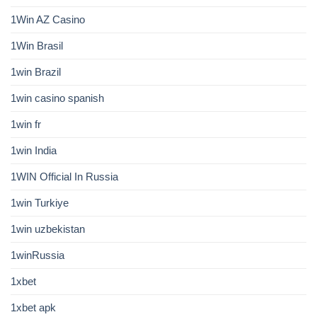
1Win AZ Casino
1Win Brasil
1win Brazil
1win casino spanish
1win fr
1win India
1WIN Official In Russia
1win Turkiye
1win uzbekistan
1winRussia
1xbet
1xbet apk