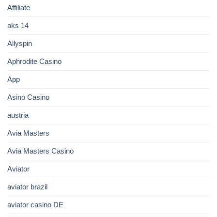
Affiliate
aks 14
Allyspin
Aphrodite Casino
App
Asino Casino
austria
Avia Masters
Avia Masters Casino
Aviator
aviator brazil
aviator casino DE