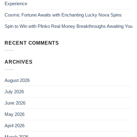
Experience
Cosmic Fortune Awaits with Enchanting Lucky Nova Spins
Spin to Win with Plinko Real Money Breakthroughs Awaiting You
RECENT COMMENTS
ARCHIVES
August 2026
July 2026
June 2026
May 2026
April 2026
March 2026