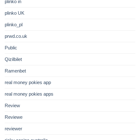
plinko in
plinko UK
plinko_pl
prwd.co.uk
Public
Qizilbilet
Ramenbet
real money pokies app
real money pokies apps
Review
Reviewe
reviewer