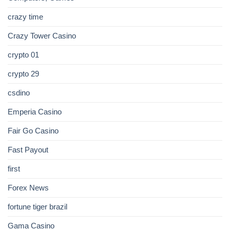
crazy time
Crazy Tower Сasino
crypto 01
crypto 29
csdino
Emperia Casino
Fair Go Casino
Fast Payout
first
Forex News
fortune tiger brazil
Gama Casino