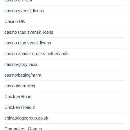
casino svensk licens
Casino UK
casino utan svensk licens
casino utan svesk licens
casino zonder crucks netherlands
casino-glory india
casino/betting/nutra
casino/gambling
Chicken Road
Chicken Road 2
chinabridgegroup.co.uk
Computers, Games