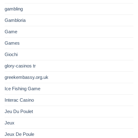
gambling
Gambloria
Game
Games
Giochi
glory-casinos tr
greekembassy.org.uk
Ice Fishing Game
Interac Casino
Jeu Du Poulet
Jeux
Jeux De Poule