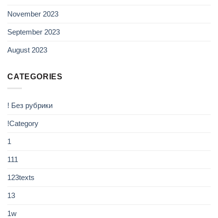
November 2023
September 2023
August 2023
CATEGORIES
! Без рубрики
!Category
1
111
123texts
13
1w