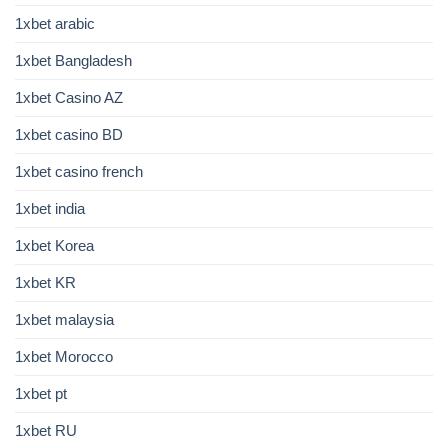
1xbet arabic
1xbet Bangladesh
1xbet Casino AZ
1xbet casino BD
1xbet casino french
1xbet india
1xbet Korea
1xbet KR
1xbet malaysia
1xbet Morocco
1xbet pt
1xbet RU