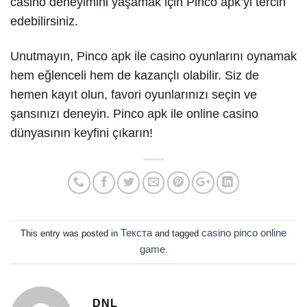
casino deneyimini yaşamak için Pinco apk’yi tercih
edebilirsiniz.
Unutmayın, Pinco apk ile casino oyunlarını oynamak
hem eğlenceli hem de kazançlı olabilir. Siz de
hemen kayıt olun, favori oyunlarınızı seçin ve
şansınızı deneyin. Pinco apk ile online casino
dünyasının keyfini çıkarın!
Текста
casino pinco online
This entry was posted in
and tagged
game
.
DNL