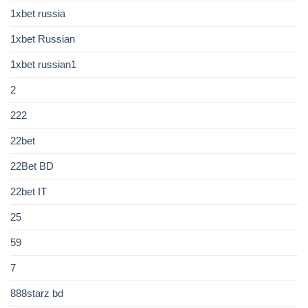
1xbet russia
1xbet Russian
1xbet russian1
2
222
22bet
22Bet BD
22bet IT
25
59
7
888starz bd