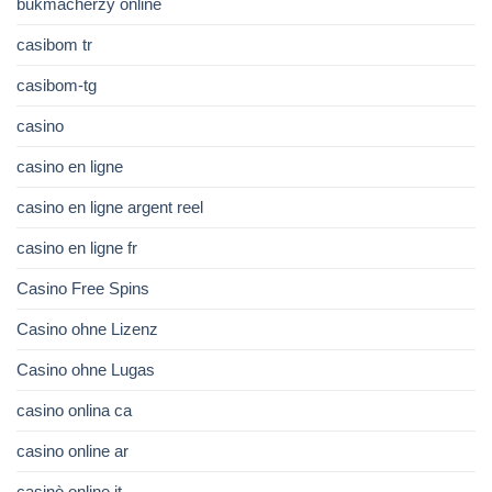
bukmacherzy online
casibom tr
casibom-tg
casino
casino en ligne
casino en ligne argent reel
casino en ligne fr
Casino Free Spins
Casino ohne Lizenz
Casino ohne Lugas
casino onlina ca
casino online ar
casinò online it